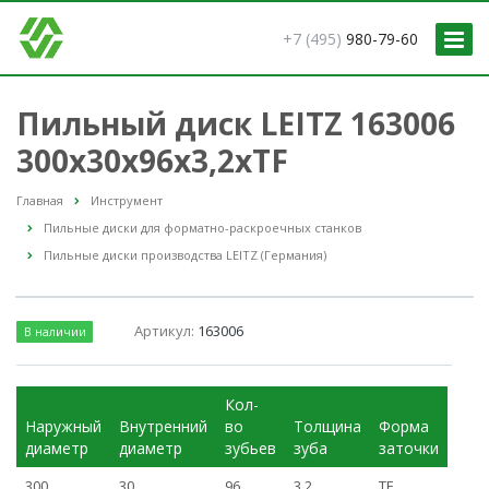
+7 (495)
980-79-60
Пильный диск LEITZ 163006
300x30x96x3,2xTF
Главная
Инструмент
Пильные диски для форматно-раскроечных станков
Пильные диски производства LEITZ (Германия)
Артикул:
163006
В наличии
Кол-
Наружный
Внутренний
во
Толщина
Форма
диаметр
диаметр
зубьев
зуба
заточки
300
30
96
3,2
TF