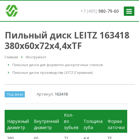
+7 (495)
980-79-60
Пильный диск LEITZ 163418
380x60x72x4,4xTF
Главная
Инструмент
Пильные диски для форматно-раскроечных станков
Пильные диски производства LEITZ (Германия)
Артикул:
163418
Под заказ
Кол-
Наружный
Внутренний
во
Толщина
Форма
диаметр
диаметр
зубьев
зуба
заточки
380
60
72
4,4
TF