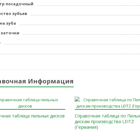
тр посадочный
ство зубьев
а зуба
 заточки
р
авочная Информация
чная таблица пильных дисков
Справочная таблица по Пиль
дискам производства LEITZ
(Германия)