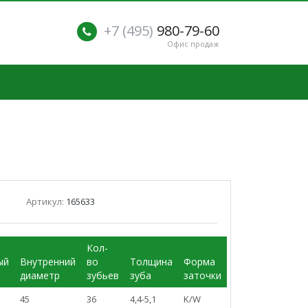
+7 (495)
980-79-60
Офис продаж
Артикул:
165633
Кол-
ый
Внутренний
во
Толщина
Форма
р
диаметр
зубьев
зуба
заточки
45
36
4,4-5,1
K/W