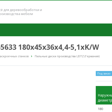
сё для деревообработки и
роизводства мебели
5633 180x45x36x4,4-5,1xK/W
раскроечных станков
Пильные диски производства LEITZ (Германия)
Под заказ
Наружн
диамет
180