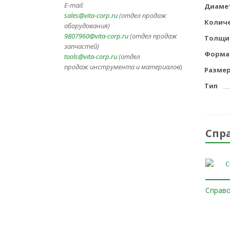
E-mail:
Диаме
sales@vita-corp.ru
(отдел продаж
Количе
оборудования)
9807960@vita-corp.ru
(отдел продаж
Толщин
запчастей)
Форма
tools@vita-corp.ru
(отдел
продаж инструмента и
материалов
)
Разме
Тип
Спр
Справо