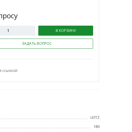
п
р
осу
В КОРЗИНУ
ЗАДАТЬ ВОПРОС
я ссылкой:
LEITZ
180