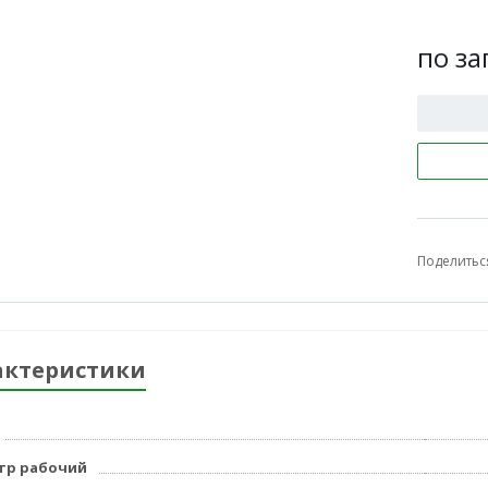
по за
Поделитьс
актеристики
тр рабочий