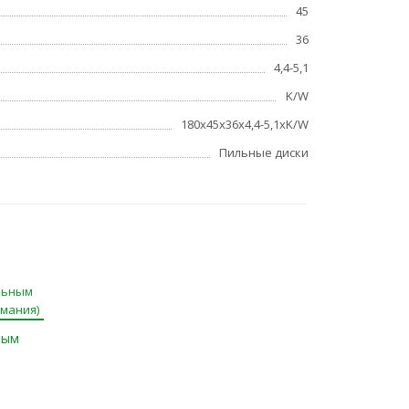
45
36
4,4-5,1
K/W
180x45x36x4,4-5,1xK/W
Пильные диски
ным