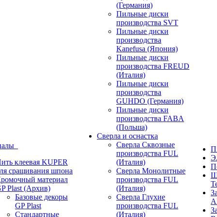
(Германия)
Пильные диски
производства SVT
Пильные диски
производства
Kanefusa (Япония)
Пильные диски
производства FREUD
(Италия)
Пильные диски
производства
GUHDO (Германия)
Пильные диски
производства FABA
(Польша)
Сверла и оснастка
Сверла Сквозные
иалы
П
производства FUL
Э
ить клеевая KUPER
(Италия)
П
ля сращивания шпона
Сверла Монолитные
Ш
ромочный материал
производства FUL
T
P Plast (Архив)
(Италия)
З
Базовые декоры
Сверла Глухие
A
GP Plast
производства FUL
З
Стандартные
(Италия)