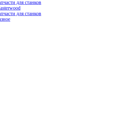
апчасти для станков
asterwood
апчасти для станков
азное