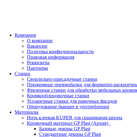
Компания
О компании
Вакансии
Политика конфиденциальности
Правовая информация
Реквизиты
Партнеры
Станки
Сверлильно-присадочные станки
Прижимные пневмобалки для форматно-раскроечны
Фрезерные станки для обработки мебельных кромо
Кромкооблицовочные станки
Усозарезные станки для рамочных фасадов
Оборудование бывшее в употреблении
Материалы
Нить клеевая KUPER для сращивания шпона
Кромочный материал GP Plast (Архив)
Базовые декоры GP Plast
Стандартные декоры GP Plast