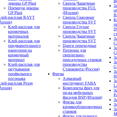
B
декоры GP Plast
Сверла Чашечные
З
Премиум декоры
производства FUL
о
GP Plast
(Италия)
B
лей-расплав RAYT
Сверла Сквозные
К
Архив)
производства SVT
п
Клей-расплав для
Сверла Глухие
I
кромочных
производства SVT
с
материалов
Сверла Чашечные
З
Клей-расплав для
производства SVT
C
предварительного
Цанги переходные
З
нанесения на
Патроны для
C
кромочный
сверлильно-
З
материал
присадочных станков
З
Клей-расплав для
производства
G
окутывания
Станковита (Россия)
З
профильного
Фрезы
H
погонажа
Алмазный
З
лей-расплав Рехау
инструмент FABA
L
Архив)
Комплекты фрез для
З
пр-ва мебельных
P
фасадов BSP (Италия)
З
Фрезы для
З
кромкооблицовочных
З
станков
M
Фрезы для ручного