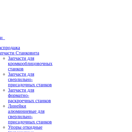
ти
аспродажа
апчасти Станковита
Запчасти для
кромкооблицовочных
станков
Запчасти для
сверлильно-
присадочных станков
Запчасти для
форматно-
раскроечных станков
Линейки
алюминиевые для
сверлильно-
присадочных станков
Упоры откидные