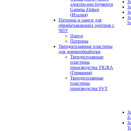
З
электро-инструмента
З
Gamma Zinken
З
(Италия)
З
Патроны и цанги для
S
обрабатывающих центров с
ЧПУ
Цанги
Патроны
Твердосплавные пластины
для деревообработки
Твердосплавные
пластины
производства TIGRA
(Германия)
Твердосплавные
пластины
производства SVT
З
Z
З
T