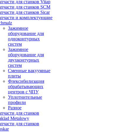
апчасти для станков Vitap
апчасти для станков SCM
апчасти для станков Sicar
апчасти и комплектующие
chmalz
Зажимное
оборудование для
одноконтурных
систем
Зажимное
оборудование для
двухконтурных
систем
Сменные вакуумные
плиты
Флексибилизация
обрабатывающих
центров с ЧПУ
Уплотнительные
профили
Разное
апчасти для станков
aklad Metalowy
апчасти для станков
oskar