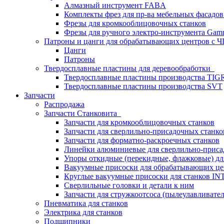
Алмазный инструмент FABA
Комплекты фрез для пр-ва мебельных фасадов
Фрезы для кромкооблицовочных станков
Фрезы для ручного электро-инструмента Gamm
Патроны и цанги для обрабатывающих центров с
Цанги
Патроны
Твердосплавные пластины для деревообработки
Твердосплавные пластины производства TIG
Твердосплавные пластины производства SVT
Запчасти
Распродажа
Запчасти Станковита
Запчасти для кромкооблицовочных станков
Запчасти для сверлильно-присадочных станко
Запчасти для форматно-раскроечных станков
Линейки алюминиевые для сверлильно-приса
Упоры откидные (перекидные, флажковые) дл
Вакуумные присоски для обрабатывающих цен
Круглые вакуумные присоски для станков I
Сверлильные головки и детали к ним
Запчасти для стружкоотсоса (пылеулавливател
Пневматика для станков
Электрика для станков
Подшипники