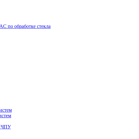
C по обработке стекла
истем
истем
с ЧПУ