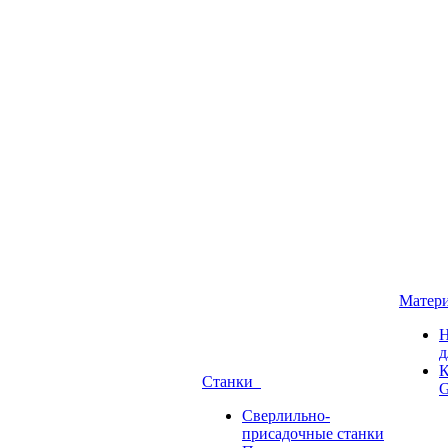
Матер
Н
д
К
Станки
G
Сверлильно-
присадочные станки