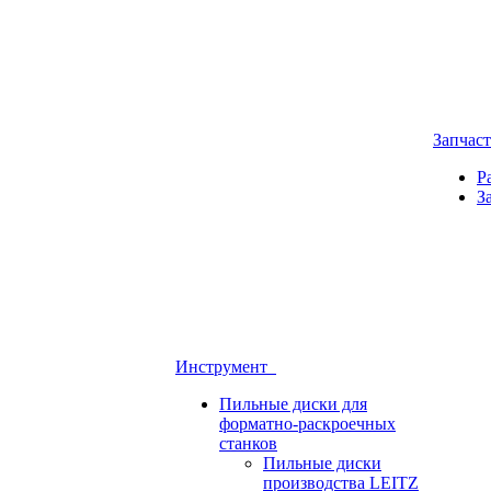
Запчас
Р
З
Инструмент
Пильные диски для
форматно-раскроечных
станков
Пильные диски
производства LEITZ