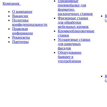
Прижимные
Компания
пневмобалки для
форматно-
О компании
раскроечных станков
Вакансии
К
Фрезерные станки
Политика
(
для обработки
конфиденциальности
мебельных кромок
Правовая
Кромкооблицовочные
информация
станки
Реквизиты
Усозарезные станки
Партнеры
для рамочных
фасадов
Оборудование
бывшее в
употреблении
К
(