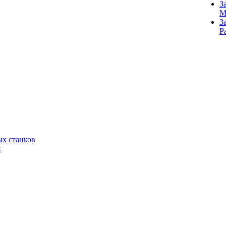
З
M
З
Р
х станков
к