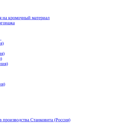
я на кромочный материал
огонажа
в
я)
ия)
)
ния)
ия)
 производства Станковита (Россия)