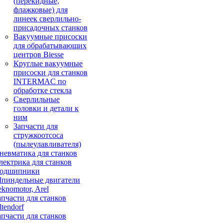
(перекидные,
флажковые) для
линеек сверлильно-
присадочных станков
Вакуумные присоски
для обрабатывающих
центров Biesse
Круглые вакуумные
присоски для станков
INTERMAC по
обработке стекла
Сверлильные
головки и детали к
ним
Запчасти для
стружкоотсоса
(пылеулавливателя)
невматика для станков
лектрика для станков
одшипники
пиндельные двигатели
eknomotor, Arel
апчасти для станков
ltendorf
апчасти для станков