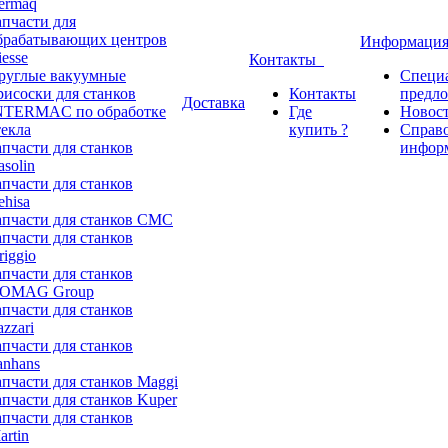
ermaq
апчасти для
брабатывающих центров
Информаци
iesse
Контакты
руглые вакуумные
Специ
рисоски для станков
Контакты
предл
Доставка
NTERMAC по обработке
Где
Новос
текла
купить ?
Справ
апчасти для станков
инфор
asolin
апчасти для станков
ehisa
апчасти для станков CMC
апчасти для станков
riggio
апчасти для станков
OMAG Group
апчасти для станков
azzari
апчасти для станков
anhans
апчасти для станков Maggi
апчасти для станков Kuper
апчасти для станков
artin