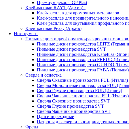
Премиум декоры GP Plast
Клей-расплав RAYT (Архив)
Клей-расплав для кромочных материалов
Клей-расплав для предварительного нанесени
Клей-расплав для окутывания профильного п
Клей-расплав Рехау (Архив)
Инструмент
Пильные диски для форматно-раскроечных станко
Пильные диски производства LEITZ (Германи
Пильные диски производства SVT
Пильные диски производства Kanefusa (Япон
Пильные диски производства FREUD (Италия
Пильные диски производства GUHDO (Герма
Пильные диски производства FABA (Польша)
Сверла и оснастка
Сверла Сквозные производства FUL (Италия)
Сверла Монолитные производства FUL (Итал
Сверла Глухие производства FUL (Италия)
Сверла Чашечные производства FUL (Италия)
Сверла Сквозные производства SVT
Сверла Глухие производства SVT
Сверла Чашечные производства SVT
Цанги переходные
Патроны для сверлильно-присадочных станков
Фрезы