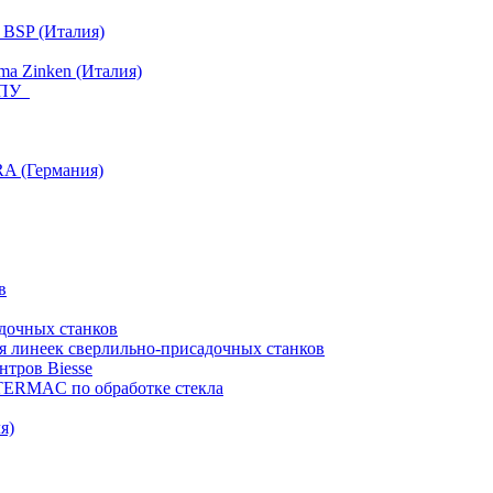
 BSP (Италия)
a Zinken (Италия)
 ЧПУ
RA (Германия)
в
дочных станков
я линеек сверлильно-присадочных станков
тров Biesse
NTERMAC по обработке стекла
я)