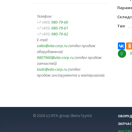
Параме
Телефон:
Складс
+7 (495)
980-79-60
Тип
+7 (495)
980-79-61
+7 (495)
980-79-62
E-mail:
sales@vita-corp.ru
(отдел продаж
оборудования)
9807960@vita-corp.ru
(отдел продаж
запчастей)
tools@vita-corp.ru
(отдел
продаж инструмента и
материалов
)
© 2026 (c) VITA-group (Вита Групп)
ОБОРУД
ЗАПЧАС
ИНСТР