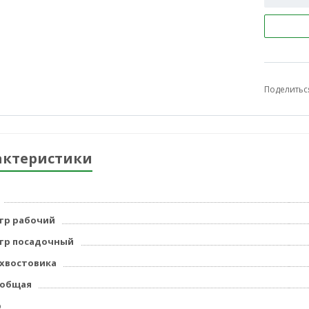
Поделитьс
актеристики
тр рабочий
тр посадочный
хвостовика
 общая
р