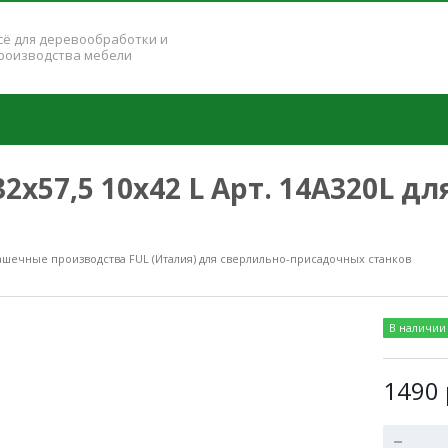
сё для деревообработки и
роизводства мебели
2x57,5 10x42 L Арт. 14А320L дл
ашечные производства FUL (Италия) для сверлильно-присадочных станков
В наличии
1490