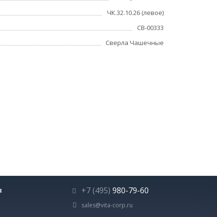
ЧК.32.10.26 (левое)
СВ-00333
Сверла Чашечные
+7 (495)
980-79-60
Я
Ы
sales@vita-corp.ru