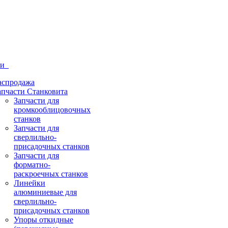
ти
аспродажа
апчасти Станковита
Запчасти для
кромкооблицовочных
станков
Запчасти для
сверлильно-
присадочных станков
Запчасти для
форматно-
раскроечных станков
Линейки
алюминиевые для
сверлильно-
присадочных станков
Упоры откидные