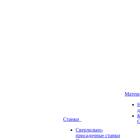
Матер
Н
д
К
Станки
G
Сверлильно-
присадочные станки