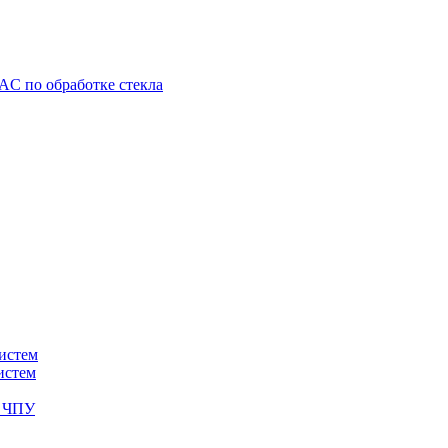
C по обработке стекла
истем
истем
с ЧПУ