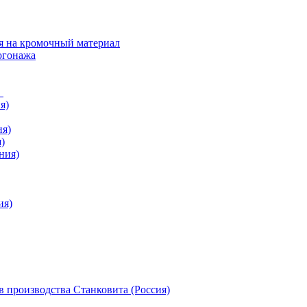
я на кромочный материал
огонажа
в
я)
ия)
)
ния)
ия)
 производства Станковита (Россия)