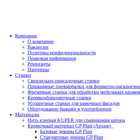
Компания
О компании
Вакансии
Политика конфиденциальности
Правовая информация
Реквизиты
Партнеры
Станки
Сверлильно-присадочные станки
Прижимные пневмобалки для форматно-раскроечны
Фрезерные станки для обработки мебельных кромо
Кромкооблицовочные станки
Усозарезные станки для рамочных фасадов
Оборудование бывшее в употреблении
Материалы
Нить клеевая KUPER для сращивания шпона
Кромочный материал GP Plast (Архив)
Базовые декоры GP Plast
Стандартные декоры GP Plast