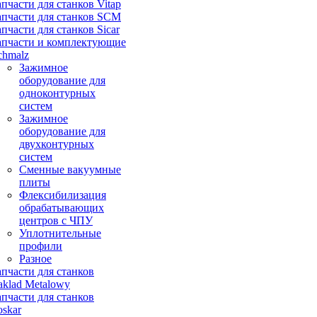
апчасти для станков Vitap
апчасти для станков SCM
апчасти для станков Sicar
апчасти и комплектующие
chmalz
Зажимное
оборудование для
одноконтурных
систем
Зажимное
оборудование для
двухконтурных
систем
Сменные вакуумные
плиты
Флексибилизация
обрабатывающих
центров с ЧПУ
Уплотнительные
профили
Разное
апчасти для станков
aklad Metalowy
апчасти для станков
oskar