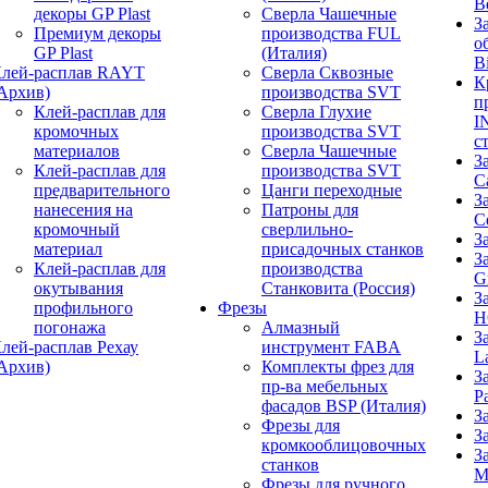
B
декоры GP Plast
Сверла Чашечные
З
Премиум декоры
производства FUL
о
GP Plast
(Италия)
B
лей-расплав RAYT
Сверла Сквозные
К
Архив)
производства SVT
п
Клей-расплав для
Сверла Глухие
I
кромочных
производства SVT
с
материалов
Сверла Чашечные
З
Клей-расплав для
производства SVT
C
предварительного
Цанги переходные
З
нанесения на
Патроны для
C
кромочный
сверлильно-
З
материал
присадочных станков
З
Клей-расплав для
производства
G
окутывания
Станковита (Россия)
З
профильного
Фрезы
H
погонажа
Алмазный
З
лей-расплав Рехау
инструмент FABA
L
Архив)
Комплекты фрез для
З
пр-ва мебельных
P
фасадов BSP (Италия)
З
Фрезы для
З
кромкооблицовочных
З
станков
M
Фрезы для ручного