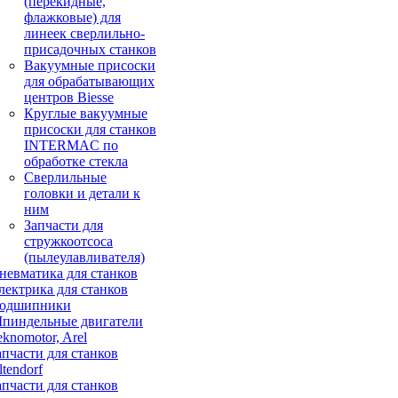
(перекидные,
флажковые) для
линеек сверлильно-
присадочных станков
Вакуумные присоски
для обрабатывающих
центров Biesse
Круглые вакуумные
присоски для станков
INTERMAC по
обработке стекла
Сверлильные
головки и детали к
ним
Запчасти для
стружкоотсоса
(пылеулавливателя)
невматика для станков
лектрика для станков
одшипники
пиндельные двигатели
eknomotor, Arel
апчасти для станков
ltendorf
апчасти для станков