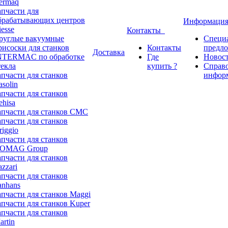
ermaq
апчасти для
брабатывающих центров
Информаци
iesse
Контакты
руглые вакуумные
Специ
рисоски для станков
Контакты
предл
Доставка
NTERMAC по обработке
Где
Новос
текла
купить ?
Справ
апчасти для станков
инфор
asolin
апчасти для станков
ehisa
апчасти для станков CMC
апчасти для станков
riggio
апчасти для станков
OMAG Group
апчасти для станков
azzari
апчасти для станков
anhans
апчасти для станков Maggi
апчасти для станков Kuper
апчасти для станков
artin