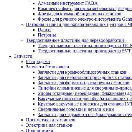
Алмазный инструмент FABA
Комплекты фрез для пр-ва мебельных фасадов
Фрезы для кромкооблицовочных станков
Фрезы для ручного электро-инструмента Gamm
Патроны и цанги для обрабатывающих центров с
Цанги
Патроны
Твердосплавные пластины для деревообработки
Твердосплавные пластины производства TIG
Твердосплавные пластины производства SVT
Запчасти
Распродажа
Запчасти Станковита
Запчасти для кромкооблицовочных станков
Запчасти для сверлильно-присадочных станко
Запчасти для форматно-раскроечных станков
Линейки алюминиевые для сверлильно-приса
Упоры откидные (перекидные, флажковые) дл
Вакуумные присоски для обрабатывающих цен
Круглые вакуумные присоски для станков I
Сверлильные головки и детали к ним
Запчасти для стружкоотсоса (пылеулавливател
Пневматика для станков
Электрика для станков
Подшипники