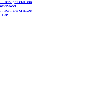
апчасти для станков
asterwood
апчасти для станков
азное