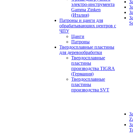
З
электро-инструмента
З
Gamma Zinken
З
(Италия)
З
Патроны и цанги для
S
обрабатывающих центров с
ЧПУ
Цанги
Патроны
Твердосплавные пластины
для деревообработки
Твердосплавные
пластины
производства TIGRA
(Германия)
Твердосплавные
пластины
производства SVT
З
Z
З
T