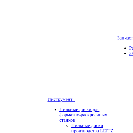
Запчас
Р
З
Инструмент
Пильные диски для
форматно-раскроечных
станков
Пильные диски
производства LEITZ