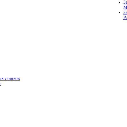
З
M
З
Р
х станков
к