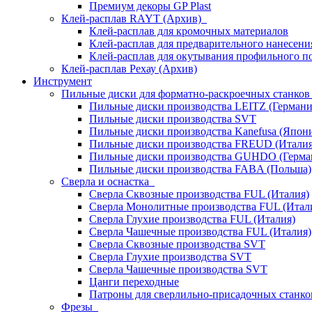
Премиум декоры GP Plast
Клей-расплав RAYT (Архив)
Клей-расплав для кромочных материалов
Клей-расплав для предварительного нанесени
Клей-расплав для окутывания профильного п
Клей-расплав Рехау (Архив)
Инструмент
Пильные диски для форматно-раскроечных станко
Пильные диски производства LEITZ (Германи
Пильные диски производства SVT
Пильные диски производства Kanefusa (Япон
Пильные диски производства FREUD (Италия
Пильные диски производства GUHDO (Герма
Пильные диски производства FABA (Польша)
Сверла и оснастка
Сверла Сквозные производства FUL (Италия)
Сверла Монолитные производства FUL (Итал
Сверла Глухие производства FUL (Италия)
Сверла Чашечные производства FUL (Италия)
Сверла Сквозные производства SVT
Сверла Глухие производства SVT
Сверла Чашечные производства SVT
Цанги переходные
Патроны для сверлильно-присадочных станков
Фрезы