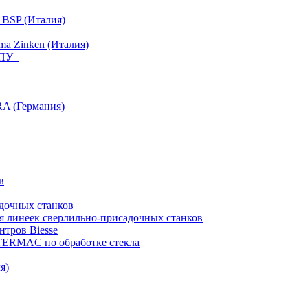
 BSP (Италия)
a Zinken (Италия)
 ЧПУ
RA (Германия)
в
дочных станков
я линеек сверлильно-присадочных станков
тров Biesse
NTERMAC по обработке стекла
я)