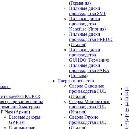
(Германия)
Пильные диски
производства SVT
Пильные диски
производства
Kanefusa (Япония)
Пильные диски
производства FREUD
(Италия)
Пильные диски
производства
GUHDO (Германия)
Пильные диски
производства FABA
(Польша)
Сверла и оснастка
Сверла Сквозные
иалы
П
производства FUL
Э
ить клеевая KUPER
(Италия)
П
ля сращивания шпона
Сверла Монолитные
Ш
ромочный материал
производства FUL
T
P Plast (Архив)
(Италия)
З
Базовые декоры
Сверла Глухие
A
GP Plast
производства FUL
З
Стандартные
(Италия)