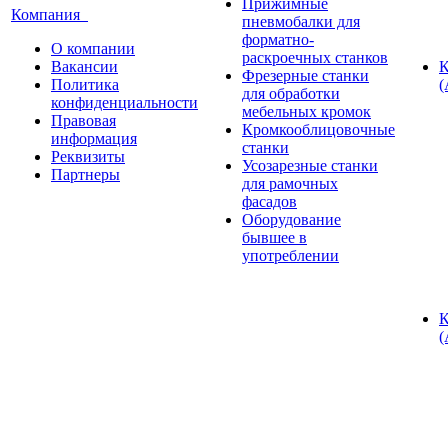
Прижимные
Компания
пневмобалки для
форматно-
О компании
раскроечных станков
Вакансии
К
Фрезерные станки
Политика
(
для обработки
конфиденциальности
мебельных кромок
Правовая
Кромкооблицовочные
информация
станки
Реквизиты
Усозарезные станки
Партнеры
для рамочных
фасадов
Оборудование
бывшее в
употреблении
К
(