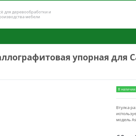
сё для деревообработки и
роизводства мебели
ллографитовая упорная для Cas
В наличии
Втулка р
используе
модель As