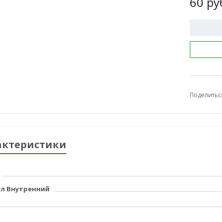
60
ру
Поделитьс
актеристики
л Внутренний