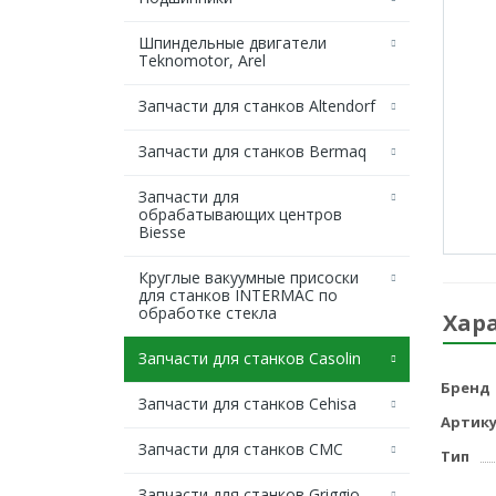
Шпиндельные двигатели
Teknomotor, Arel
Запчасти для станков Altendorf
Запчасти для станков Bermaq
Запчасти для
обрабатывающих центров
Biesse
Круглые вакуумные присоски
для станков INTERMAC по
обработке стекла
Хар
Запчасти для станков Casolin
Бренд
Запчасти для станков Cehisa
Артику
Запчасти для станков CMC
Тип
Запчасти для станков Griggio