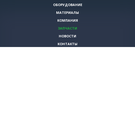
ОБОРУДОВАНИЕ
МАТЕРИАЛЫ
КОМПАНИЯ
ЗАПЧАСТИ
НОВОСТИ
КОНТАКТЫ
ИНСТРУМЕНТЫ
СПЕЦИАЛЬНЫЕ ПРЕДЛОЖЕНИЯ
+7 (495)
980-79-60
sales@vita-corp.ru
© 2026 (c) VITA-group (Вита Групп)
Продолжая использовать наш cайт, Вы даете согласие на обработку
(в т.ч. с использованием систем сбора статистики Яндекс.Метрика)
файлов cookie и пользовательских данных. Данная информация
необходима для функционирования сайта и улучшения