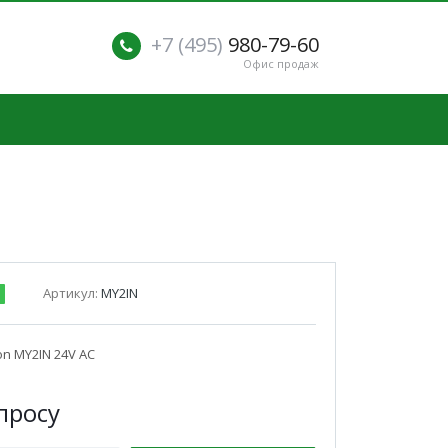
+7 (495)
980-79-60
Офис продаж
Артикул:
MY2IN
n MY2IN 24V AC
п
р
осу