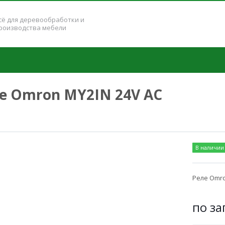
сё для деревообработки и
роизводства мебели
е Omron MY2IN 24V AC
В наличии
Реле Omro
по за