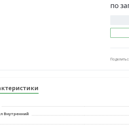
по за
Поделитьс
актеристики
л Внутренний