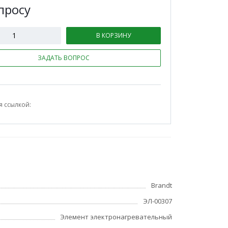
п
р
осу
В КОРЗИНУ
ЗАДАТЬ ВОПРОС
я ссылкой:
Brandt
ЭЛ-00307
Элемент электронагревательный