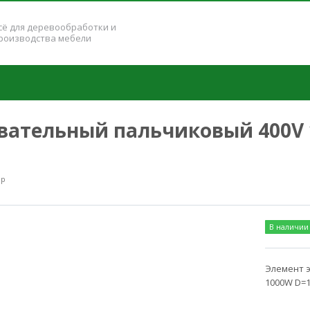
сё для деревообработки и
роизводства мебели
вательный пальчиковый 400V 1
up
В наличии
Элемент 
1000W D=1