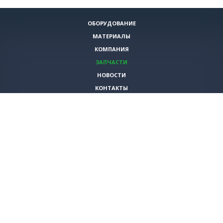
ОБОРУДОВАНИЕ
МАТЕРИАЛЫ
КОМПАНИЯ
ЗАПЧАСТИ
НОВОСТИ
КОНТАКТЫ
ИНСТРУМЕНТЫ
СПЕЦИАЛЬНЫЕ ПРЕДЛОЖЕНИЯ
+7 (495)
980-79-60
sales@vita-corp.ru
© 2026 (c) VITA-group (Вита Групп)
Продолжая использовать наш cайт, Вы даете согласие на обработку
(в т.ч. с использованием систем сбора статистики Яндекс.Метрика)