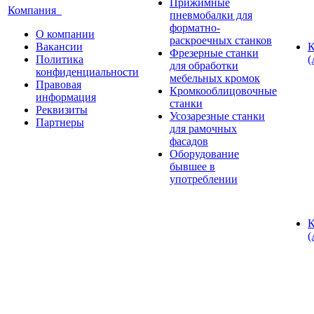
Прижимные
Компания
пневмобалки для
форматно-
О компании
раскроечных станков
Вакансии
К
Фрезерные станки
Политика
(
для обработки
конфиденциальности
мебельных кромок
Правовая
Кромкооблицовочные
информация
станки
Реквизиты
Усозарезные станки
Партнеры
для рамочных
фасадов
Оборудование
бывшее в
употреблении
К
(