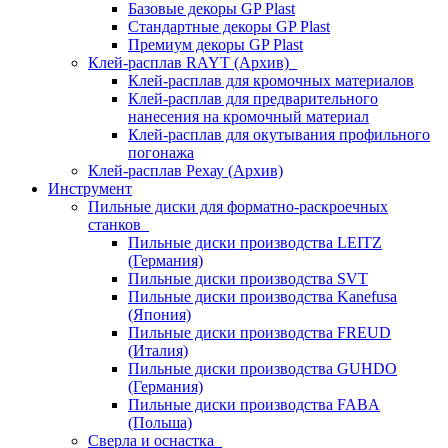
Базовые декоры GP Plast
Стандартные декоры GP Plast
Премиум декоры GP Plast
Клей-расплав RAYT (Архив)
Клей-расплав для кромочных материалов
Клей-расплав для предварительного
нанесения на кромочный материал
Клей-расплав для окутывания профильного
погонажа
Клей-расплав Рехау (Архив)
Инструмент
Пильные диски для форматно-раскроечных
станков
Пильные диски производства LEITZ
(Германия)
Пильные диски производства SVT
Пильные диски производства Kanefusa
(Япония)
Пильные диски производства FREUD
(Италия)
Пильные диски производства GUHDO
(Германия)
Пильные диски производства FABA
(Польша)
Сверла и оснастка