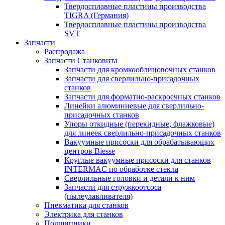
Твердосплавные пластины производства
TIGRA (Германия)
Твердосплавные пластины производства
SVT
Запчасти
Распродажа
Запчасти Станковита
Запчасти для кромкооблицовочных станков
Запчасти для сверлильно-присадочных
станков
Запчасти для форматно-раскроечных станков
Линейки алюминиевые для сверлильно-
присадочных станков
Упоры откидные (перекидные, флажковые)
для линеек сверлильно-присадочных станков
Вакуумные присоски для обрабатывающих
центров Biesse
Круглые вакуумные присоски для станков
INTERMAC по обработке стекла
Сверлильные головки и детали к ним
Запчасти для стружкоотсоса
(пылеулавливателя)
Пневматика для станков
Электрика для станков
Подшипники