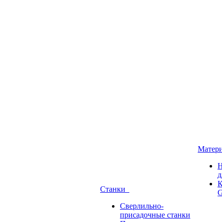
Матер
Н
д
К
Станки
G
Сверлильно-
присадочные станки