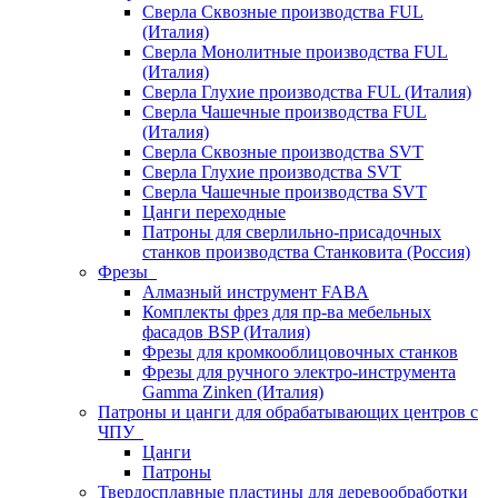
Сверла Сквозные производства FUL
(Италия)
Сверла Монолитные производства FUL
(Италия)
Сверла Глухие производства FUL (Италия)
Сверла Чашечные производства FUL
(Италия)
Сверла Сквозные производства SVT
Сверла Глухие производства SVT
Сверла Чашечные производства SVT
Цанги переходные
Патроны для сверлильно-присадочных
станков производства Станковита (Россия)
Фрезы
Алмазный инструмент FABA
Комплекты фрез для пр-ва мебельных
фасадов BSP (Италия)
Фрезы для кромкооблицовочных станков
Фрезы для ручного электро-инструмента
Gamma Zinken (Италия)
Патроны и цанги для обрабатывающих центров с
ЧПУ
Цанги
Патроны
Твердосплавные пластины для деревообработки