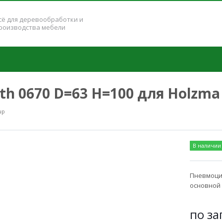
сё для деревообработки и
роизводства мебели
h 0670 D=63 H=100 для Holzma
up
В наличии
Пневмоцил
основной 
по за