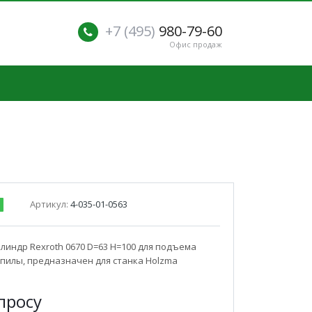
+7 (495)
980-79-60
Офис продаж
Артикул:
4-035-01-0563
индр Rexroth 0670 D=63 H=100 для подъема
пилы, предназначен для станка Holzma
п
р
осу