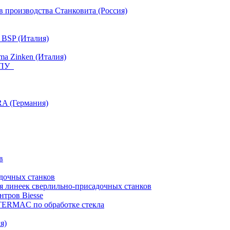
 производства Станковита (Россия)
 BSP (Италия)
a Zinken (Италия)
 ЧПУ
RA (Германия)
в
дочных станков
я линеек сверлильно-присадочных станков
тров Biesse
NTERMAC по обработке стекла
я)