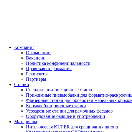
Компания
О компании
Вакансии
Политика конфиденциальности
Правовая информация
Реквизиты
Партнеры
Станки
Сверлильно-присадочные станки
Прижимные пневмобалки для форматно-раскроечны
Фрезерные станки для обработки мебельных кромо
Кромкооблицовочные станки
Усозарезные станки для рамочных фасадов
Оборудование бывшее в употреблении
Материалы
Нить клеевая KUPER для сращивания шпона