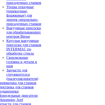
присадочных станков
Упоры откидные
(перекидные,
флажковые) для
линеек сверлильно-
присадочных станков
Вакуумные присоски
для обрабатывающих
центров Biesse
Круглые вакуумные
присоски для станков
INTERMAC по
обработке стекла
Сверлильные
головки и детали к
ним
Запчасти для
стружкоотсоса
(пылеулавливателя)
невматика для станков
лектрика для станков
одшипники
пиндельные двигатели
eknomotor, Arel
апчасти для станков