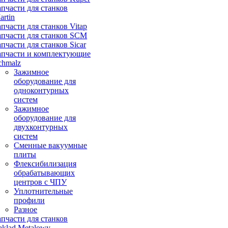
апчасти для станков
artin
апчасти для станков Vitap
апчасти для станков SCM
апчасти для станков Sicar
апчасти и комплектующие
chmalz
Зажимное
оборудование для
одноконтурных
систем
Зажимное
оборудование для
двухконтурных
систем
Сменные вакуумные
плиты
Флексибилизация
обрабатывающих
центров с ЧПУ
Уплотнительные
профили
Разное
апчасти для станков
aklad Metalowy