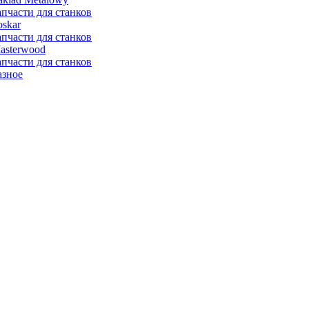
апчасти для станков
oskar
апчасти для станков
asterwood
апчасти для станков
азное