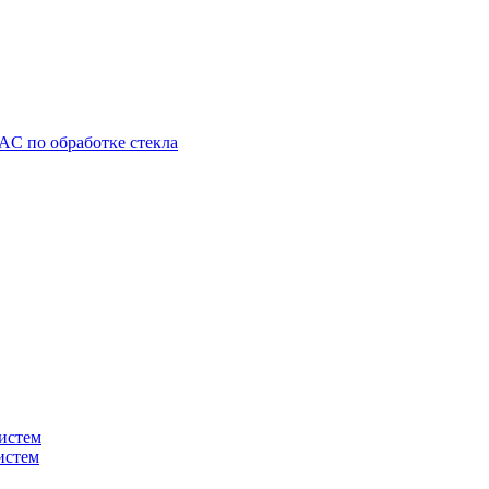
C по обработке стекла
истем
истем