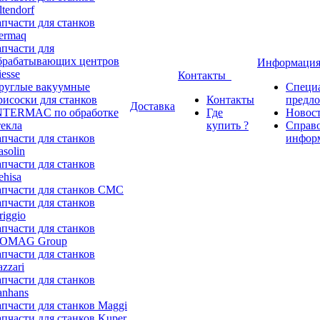
ltendorf
апчасти для станков
ermaq
апчасти для
брабатывающих центров
Информаци
iesse
Контакты
руглые вакуумные
Специ
рисоски для станков
Контакты
предл
Доставка
NTERMAC по обработке
Где
Новос
текла
купить ?
Справ
апчасти для станков
инфор
asolin
апчасти для станков
ehisa
апчасти для станков CMC
апчасти для станков
riggio
апчасти для станков
OMAG Group
апчасти для станков
azzari
апчасти для станков
anhans
апчасти для станков Maggi
апчасти для станков Kuper