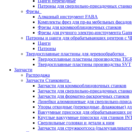
Цанги переходные
Патроны для сверлильно-присадочных станков
Фрезы
Алмазный инструмент FABA
Комплекты фрез для пр-ва мебельных фасадов
Фрезы для кромкооблицовочных станков
Фрезы для ручного электро-инструмента Gamm
Патроны и цанги для обрабатывающих центров с
Цанги
Патроны
Твердосплавные пластины для деревообработки
Твердосплавные пластины производства TIG
Твердосплавные пластины производства SVT
Запчасти
Распродажа
Запчасти Станковита
Запчасти для кромкооблицовочных станков
Запчасти для сверлильно-присадочных станко
Запчасти для форматно-раскроечных станков
Линейки алюминиевые для сверлильно-приса
Упоры откидные (перекидные, флажковые) дл
Вакуумные присоски для обрабатывающих цен
Круглые вакуумные присоски для станков I
Сверлильные головки и детали к ним
Запчасти для стружкоотсоса (пылеулавливател