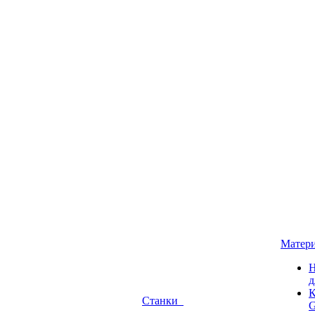
Матер
Н
д
К
Станки
G