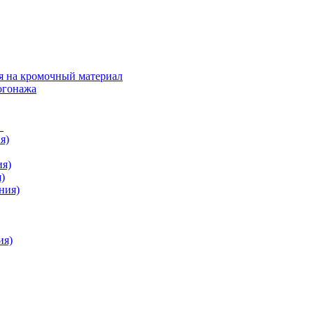
я на кромочный материал
огонажа
в
я)
ия)
)
ния)
ия)