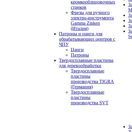
кромкооблицовочных
З
станков
M
Фрезы для ручного
З
электро-инструмента
З
Gamma Zinken
З
(Италия)
З
Патроны и цанги для
S
обрабатывающих центров с
ЧПУ
Цанги
Патроны
Твердосплавные пластины
для деревообработки
Твердосплавные
пластины
производства TIGRA
(Германия)
Твердосплавные
пластины
производства SVT
З
Z