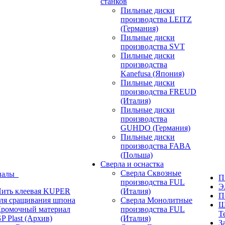
станков
Пильные диски
производства LEITZ
(Германия)
Пильные диски
производства SVT
Пильные диски
производства
Kanefusa (Япония)
Пильные диски
производства FREUD
(Италия)
Пильные диски
производства
GUHDO (Германия)
Пильные диски
производства FABA
(Польша)
Сверла и оснастка
Сверла Сквозные
иалы
П
производства FUL
Э
ить клеевая KUPER
(Италия)
П
ля сращивания шпона
Сверла Монолитные
Ш
ромочный материал
производства FUL
T
P Plast (Архив)
(Италия)
З