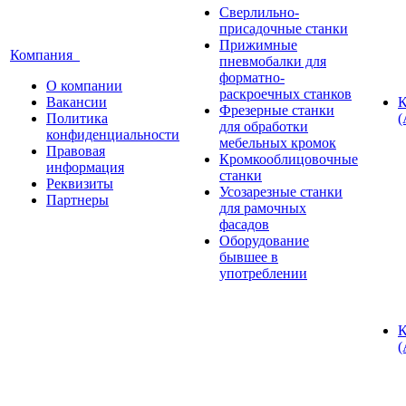
Сверлильно-
присадочные станки
Прижимные
Компания
пневмобалки для
форматно-
О компании
раскроечных станков
Вакансии
К
Фрезерные станки
Политика
(
для обработки
конфиденциальности
мебельных кромок
Правовая
Кромкооблицовочные
информация
станки
Реквизиты
Усозарезные станки
Партнеры
для рамочных
фасадов
Оборудование
бывшее в
употреблении
К
(