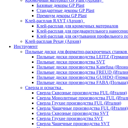
Кромочный материал GP Plast (Архив)
Базовые декоры GP Plast
Стандартные декоры GP Plast
Премиум декоры GP Plast
Клей-расплав RAYT (Архив)
Клей-расплав для кромочных материалов
Клей-расплав для предварительного нанесени
Клей-расплав для окутывания профильного п
Клей-расплав Рехау (Архив)
Инструмент
Пильные диски для форматно-раскроечных станко
Пильные диски производства LEITZ (Германи
Пильные диски производства SVT
Пильные диски производства Kanefusa (Япон
Пильные диски производства FREUD (Италия
Пильные диски производства GUHDO (Герма
Пильные диски производства FABA (Польша)
Сверла и оснастка
Сверла Сквозные производства FUL (Италия)
Сверла Монолитные производства FUL (Итал
Сверла Глухие производства FUL (Италия)
Сверла Чашечные производства FUL (Италия)
Сверла Сквозные производства SVT
Сверла Глухие производства SVT
Сверла Чашечные производства SVT