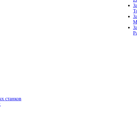
З
T
З
M
З
Р
х станков
к