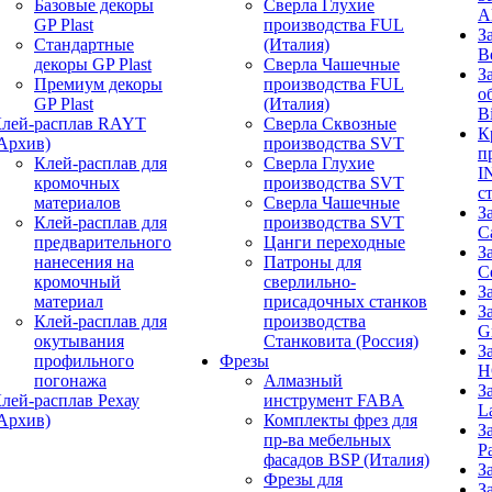
Базовые декоры
Сверла Глухие
A
GP Plast
производства FUL
З
Стандартные
(Италия)
B
декоры GP Plast
Сверла Чашечные
З
Премиум декоры
производства FUL
о
GP Plast
(Италия)
B
лей-расплав RAYT
Сверла Сквозные
К
Архив)
производства SVT
п
Клей-расплав для
Сверла Глухие
I
кромочных
производства SVT
с
материалов
Сверла Чашечные
З
Клей-расплав для
производства SVT
C
предварительного
Цанги переходные
З
нанесения на
Патроны для
C
кромочный
сверлильно-
З
материал
присадочных станков
З
Клей-расплав для
производства
G
окутывания
Станковита (Россия)
З
профильного
Фрезы
H
погонажа
Алмазный
З
лей-расплав Рехау
инструмент FABA
L
Архив)
Комплекты фрез для
З
пр-ва мебельных
P
фасадов BSP (Италия)
З
Фрезы для
З