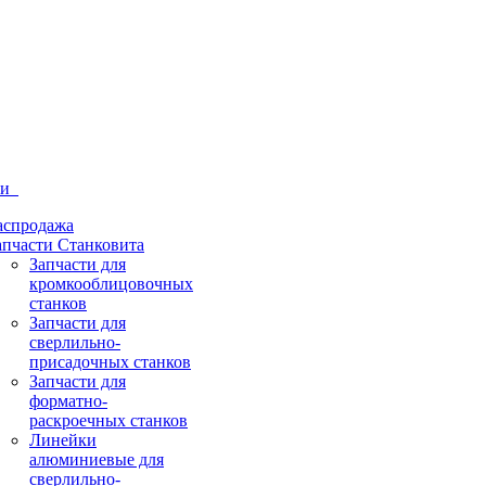
ти
аспродажа
апчасти Станковита
Запчасти для
кромкооблицовочных
станков
Запчасти для
сверлильно-
присадочных станков
Запчасти для
форматно-
раскроечных станков
Линейки
алюминиевые для
сверлильно-