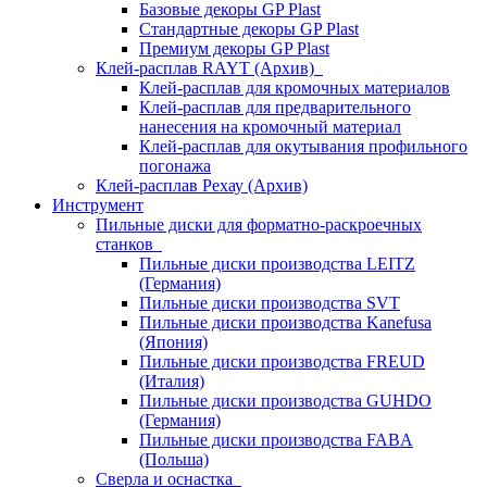
Базовые декоры GP Plast
Стандартные декоры GP Plast
Премиум декоры GP Plast
Клей-расплав RAYT (Архив)
Клей-расплав для кромочных материалов
Клей-расплав для предварительного
нанесения на кромочный материал
Клей-расплав для окутывания профильного
погонажа
Клей-расплав Рехау (Архив)
Инструмент
Пильные диски для форматно-раскроечных
станков
Пильные диски производства LEITZ
(Германия)
Пильные диски производства SVT
Пильные диски производства Kanefusa
(Япония)
Пильные диски производства FREUD
(Италия)
Пильные диски производства GUHDO
(Германия)
Пильные диски производства FABA
(Польша)
Сверла и оснастка