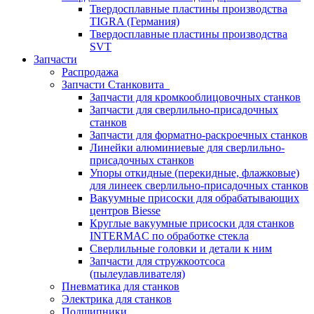
Твердосплавные пластины производства
TIGRA (Германия)
Твердосплавные пластины производства
SVT
Запчасти
Распродажа
Запчасти Станковита
Запчасти для кромкооблицовочных станков
Запчасти для сверлильно-присадочных
станков
Запчасти для форматно-раскроечных станков
Линейки алюминиевые для сверлильно-
присадочных станков
Упоры откидные (перекидные, флажковые)
для линеек сверлильно-присадочных станков
Вакуумные присоски для обрабатывающих
центров Biesse
Круглые вакуумные присоски для станков
INTERMAC по обработке стекла
Сверлильные головки и детали к ним
Запчасти для стружкоотсоса
(пылеулавливателя)
Пневматика для станков
Электрика для станков
Подшипники