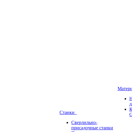
Матер
Н
д
К
Станки
G
Сверлильно-
присадочные станки