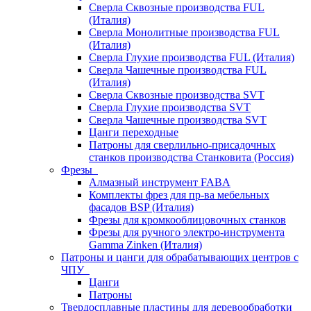
Сверла Сквозные производства FUL
(Италия)
Сверла Монолитные производства FUL
(Италия)
Сверла Глухие производства FUL (Италия)
Сверла Чашечные производства FUL
(Италия)
Сверла Сквозные производства SVT
Сверла Глухие производства SVT
Сверла Чашечные производства SVT
Цанги переходные
Патроны для сверлильно-присадочных
станков производства Станковита (Россия)
Фрезы
Алмазный инструмент FABA
Комплекты фрез для пр-ва мебельных
фасадов BSP (Италия)
Фрезы для кромкооблицовочных станков
Фрезы для ручного электро-инструмента
Gamma Zinken (Италия)
Патроны и цанги для обрабатывающих центров с
ЧПУ
Цанги
Патроны
Твердосплавные пластины для деревообработки