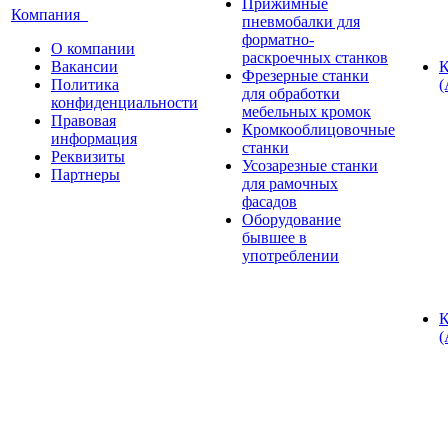
Прижимные
Компания
пневмобалки для
форматно-
О компании
раскроечных станков
Вакансии
К
Фрезерные станки
Политика
(
для обработки
конфиденциальности
мебельных кромок
Правовая
Кромкооблицовочные
информация
станки
Реквизиты
Усозарезные станки
Партнеры
для рамочных
фасадов
Оборудование
бывшее в
употреблении
К
(