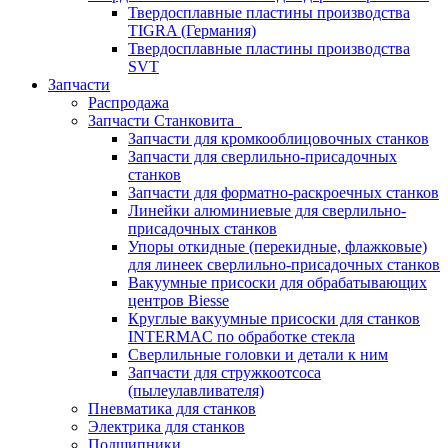
Твердосплавные пластины производства
TIGRA (Германия)
Твердосплавные пластины производства
SVT
Запчасти
Распродажа
Запчасти Станковита
Запчасти для кромкооблицовочных станков
Запчасти для сверлильно-присадочных
станков
Запчасти для форматно-раскроечных станков
Линейки алюминиевые для сверлильно-
присадочных станков
Упоры откидные (перекидные, флажковые)
для линеек сверлильно-присадочных станков
Вакуумные присоски для обрабатывающих
центров Biesse
Круглые вакуумные присоски для станков
INTERMAC по обработке стекла
Сверлильные головки и детали к ним
Запчасти для стружкоотсоса
(пылеулавливателя)
Пневматика для станков
Электрика для станков
Подшипники