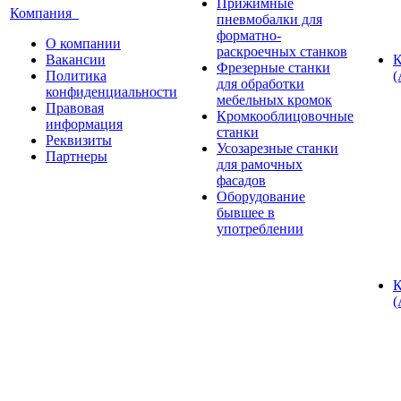
Прижимные
Компания
пневмобалки для
форматно-
О компании
раскроечных станков
Вакансии
К
Фрезерные станки
Политика
(
для обработки
конфиденциальности
мебельных кромок
Правовая
Кромкооблицовочные
информация
станки
Реквизиты
Усозарезные станки
Партнеры
для рамочных
фасадов
Оборудование
бывшее в
употреблении
К
(