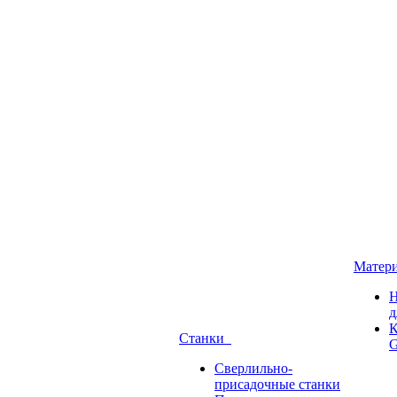
Матер
Н
д
К
Станки
G
Сверлильно-
присадочные станки