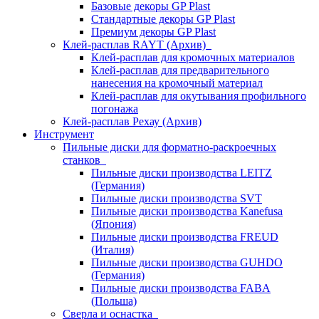
Базовые декоры GP Plast
Стандартные декоры GP Plast
Премиум декоры GP Plast
Клей-расплав RAYT (Архив)
Клей-расплав для кромочных материалов
Клей-расплав для предварительного
нанесения на кромочный материал
Клей-расплав для окутывания профильного
погонажа
Клей-расплав Рехау (Архив)
Инструмент
Пильные диски для форматно-раскроечных
станков
Пильные диски производства LEITZ
(Германия)
Пильные диски производства SVT
Пильные диски производства Kanefusa
(Япония)
Пильные диски производства FREUD
(Италия)
Пильные диски производства GUHDO
(Германия)
Пильные диски производства FABA
(Польша)
Сверла и оснастка