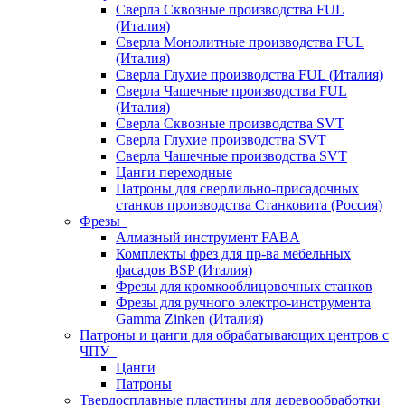
Сверла Сквозные производства FUL
(Италия)
Сверла Монолитные производства FUL
(Италия)
Сверла Глухие производства FUL (Италия)
Сверла Чашечные производства FUL
(Италия)
Сверла Сквозные производства SVT
Сверла Глухие производства SVT
Сверла Чашечные производства SVT
Цанги переходные
Патроны для сверлильно-присадочных
станков производства Станковита (Россия)
Фрезы
Алмазный инструмент FABA
Комплекты фрез для пр-ва мебельных
фасадов BSP (Италия)
Фрезы для кромкооблицовочных станков
Фрезы для ручного электро-инструмента
Gamma Zinken (Италия)
Патроны и цанги для обрабатывающих центров с
ЧПУ
Цанги
Патроны
Твердосплавные пластины для деревообработки