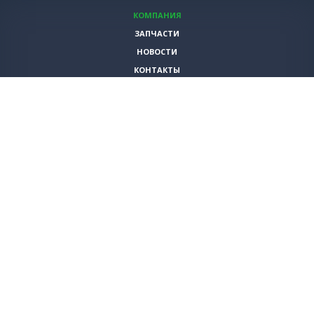
КОМПАНИЯ
ЗАПЧАСТИ
НОВОСТИ
КОНТАКТЫ
ИНСТРУМЕНТЫ
СПЕЦИАЛЬНЫЕ ПРЕДЛОЖЕНИЯ
+7 (495)
980-79-60
sales@vita-corp.ru
© 2026 (c) VITA-group (Вита Групп)
Продолжая использовать наш cайт, Вы даете согласие на обработку
(в т.ч. с использованием систем сбора статистики Яндекс.Метрика)
файлов cookie и пользовательских данных. Данная информация
необходима для функционирования сайта и улучшения
взаимодействия с пользователем.
Политика конфиденциальности
Согласен