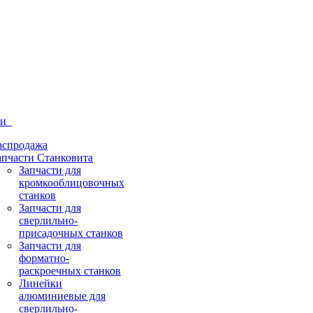
ти
аспродажа
апчасти Станковита
Запчасти для
кромкооблицовочных
станков
Запчасти для
сверлильно-
присадочных станков
Запчасти для
форматно-
раскроечных станков
Линейки
алюминиевые для
сверлильно-