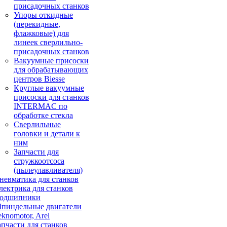
присадочных станков
Упоры откидные
(перекидные,
флажковые) для
линеек сверлильно-
присадочных станков
Вакуумные присоски
для обрабатывающих
центров Biesse
Круглые вакуумные
присоски для станков
INTERMAC по
обработке стекла
Сверлильные
головки и детали к
ним
Запчасти для
стружкоотсоса
(пылеулавливателя)
невматика для станков
лектрика для станков
одшипники
пиндельные двигатели
eknomotor, Arel
апчасти для станков