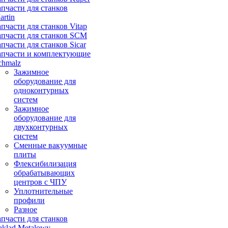
апчасти для станков
artin
апчасти для станков Vitap
апчасти для станков SCM
апчасти для станков Sicar
апчасти и комплектующие
chmalz
Зажимное
оборудование для
одноконтурных
систем
Зажимное
оборудование для
двухконтурных
систем
Сменные вакуумные
плиты
Флексибилизация
обрабатывающих
центров с ЧПУ
Уплотнительные
профили
Разное
апчасти для станков
aklad Metalowy