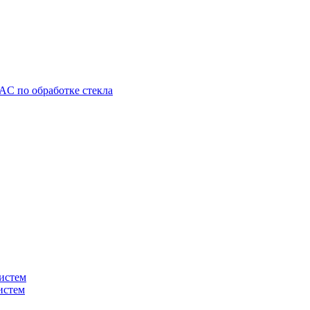
C по обработке стекла
истем
истем