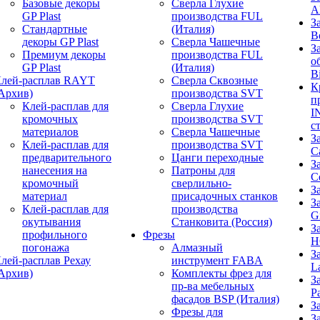
Базовые декоры
Сверла Глухие
A
GP Plast
производства FUL
З
Стандартные
(Италия)
B
декоры GP Plast
Сверла Чашечные
З
Премиум декоры
производства FUL
о
GP Plast
(Италия)
B
лей-расплав RAYT
Сверла Сквозные
К
Архив)
производства SVT
п
Клей-расплав для
Сверла Глухие
I
кромочных
производства SVT
с
материалов
Сверла Чашечные
З
Клей-расплав для
производства SVT
C
предварительного
Цанги переходные
З
нанесения на
Патроны для
C
кромочный
сверлильно-
З
материал
присадочных станков
З
Клей-расплав для
производства
G
окутывания
Станковита (Россия)
З
профильного
Фрезы
H
погонажа
Алмазный
З
лей-расплав Рехау
инструмент FABA
L
Архив)
Комплекты фрез для
З
пр-ва мебельных
P
фасадов BSP (Италия)
З
Фрезы для
З