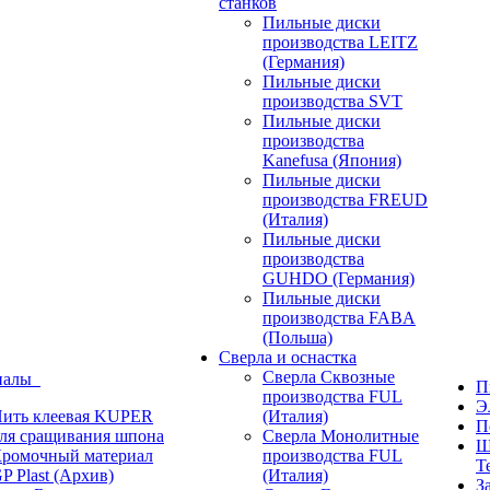
станков
Пильные диски
производства LEITZ
(Германия)
Пильные диски
производства SVT
Пильные диски
производства
Kanefusa (Япония)
Пильные диски
производства FREUD
(Италия)
Пильные диски
производства
GUHDO (Германия)
Пильные диски
производства FABA
(Польша)
Сверла и оснастка
Сверла Сквозные
иалы
П
производства FUL
Э
ить клеевая KUPER
(Италия)
П
ля сращивания шпона
Сверла Монолитные
Ш
ромочный материал
производства FUL
T
P Plast (Архив)
(Италия)
З