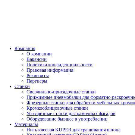
Компания
О компании
Вакансии
Политика конфиденциальности
Правовая информация
Реквизиты
Партнеры
Станки
Сверлильно-присадочные станки
Прижимные пневмобалки для форматно-раскроечны
Фрезерные станки для обработки мебельных кромо
Кромкооблицовочные станки
Усозарезные станки для рамочных фасадов
Оборудование бывшее в употреблении
Материалы
Нить клеевая KUPER для сращивания шпона