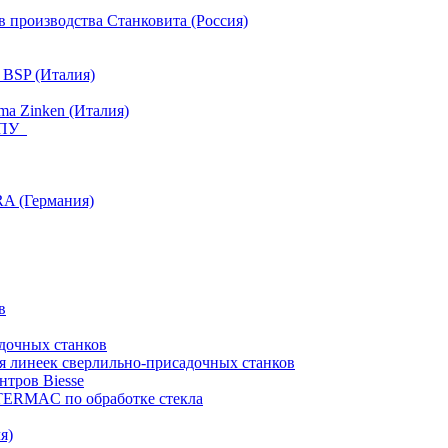
 производства Станковита (Россия)
 BSP (Италия)
a Zinken (Италия)
 ЧПУ
RA (Германия)
в
дочных станков
я линеек сверлильно-присадочных станков
тров Biesse
NTERMAC по обработке стекла
я)