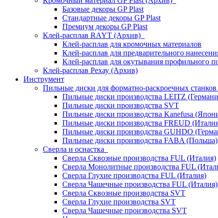
Кромочный материал GP Plast (Архив)
Базовые декоры GP Plast
Стандартные декоры GP Plast
Премиум декоры GP Plast
Клей-расплав RAYT (Архив)
Клей-расплав для кромочных материалов
Клей-расплав для предварительного нанесени
Клей-расплав для окутывания профильного п
Клей-расплав Рехау (Архив)
Инструмент
Пильные диски для форматно-раскроечных станко
Пильные диски производства LEITZ (Германи
Пильные диски производства SVT
Пильные диски производства Kanefusa (Япон
Пильные диски производства FREUD (Италия
Пильные диски производства GUHDO (Герма
Пильные диски производства FABA (Польша)
Сверла и оснастка
Сверла Сквозные производства FUL (Италия)
Сверла Монолитные производства FUL (Итал
Сверла Глухие производства FUL (Италия)
Сверла Чашечные производства FUL (Италия)
Сверла Сквозные производства SVT
Сверла Глухие производства SVT
Сверла Чашечные производства SVT