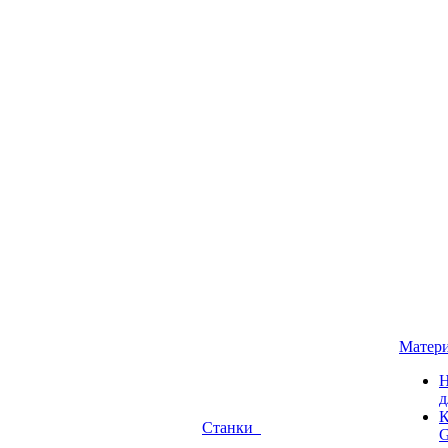
Матер
Н
д
К
Станки
G