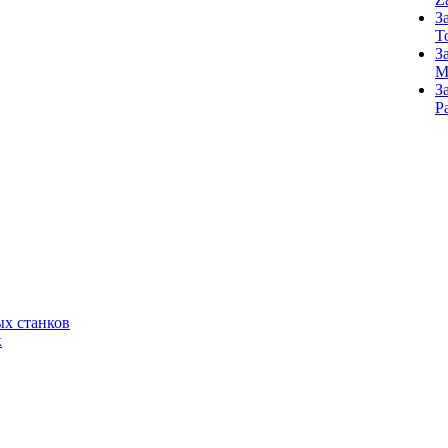
З
T
З
M
З
Р
х станков
к