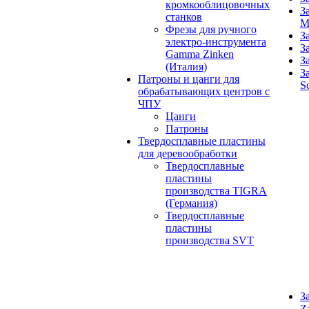
кромкооблицовочных
З
станков
M
Фрезы для ручного
З
электро-инструмента
З
Gamma Zinken
З
(Италия)
З
Патроны и цанги для
S
обрабатывающих центров с
ЧПУ
Цанги
Патроны
Твердосплавные пластины
для деревообработки
Твердосплавные
пластины
производства TIGRA
(Германия)
Твердосплавные
пластины
производства SVT
З
Z