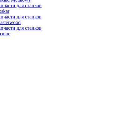
апчасти для станков
oskar
апчасти для станков
asterwood
апчасти для станков
азное