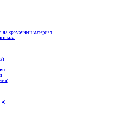
я на кромочный материал
огонажа
в
я)
ия)
)
ния)
ия)