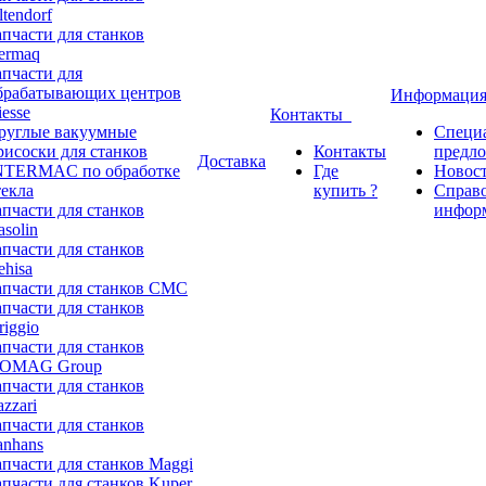
ltendorf
апчасти для станков
ermaq
апчасти для
брабатывающих центров
Информаци
iesse
Контакты
руглые вакуумные
Специ
рисоски для станков
Контакты
предл
Доставка
NTERMAC по обработке
Где
Новос
текла
купить ?
Справ
апчасти для станков
инфор
asolin
апчасти для станков
ehisa
апчасти для станков CMC
апчасти для станков
riggio
апчасти для станков
OMAG Group
апчасти для станков
azzari
апчасти для станков
anhans
апчасти для станков Maggi
апчасти для станков Kuper