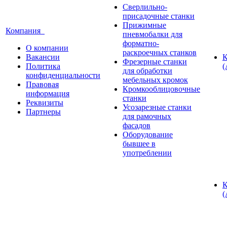
Сверлильно-
присадочные станки
Прижимные
Компания
пневмобалки для
форматно-
О компании
раскроечных станков
Вакансии
К
Фрезерные станки
Политика
(
для обработки
конфиденциальности
мебельных кромок
Правовая
Кромкооблицовочные
информация
станки
Реквизиты
Усозарезные станки
Партнеры
для рамочных
фасадов
Оборудование
бывшее в
употреблении
К
(