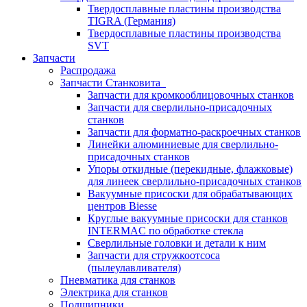
Твердосплавные пластины производства
TIGRA (Германия)
Твердосплавные пластины производства
SVT
Запчасти
Распродажа
Запчасти Станковита
Запчасти для кромкооблицовочных станков
Запчасти для сверлильно-присадочных
станков
Запчасти для форматно-раскроечных станков
Линейки алюминиевые для сверлильно-
присадочных станков
Упоры откидные (перекидные, флажковые)
для линеек сверлильно-присадочных станков
Вакуумные присоски для обрабатывающих
центров Biesse
Круглые вакуумные присоски для станков
INTERMAC по обработке стекла
Сверлильные головки и детали к ним
Запчасти для стружкоотсоса
(пылеулавливателя)
Пневматика для станков
Электрика для станков
Подшипники