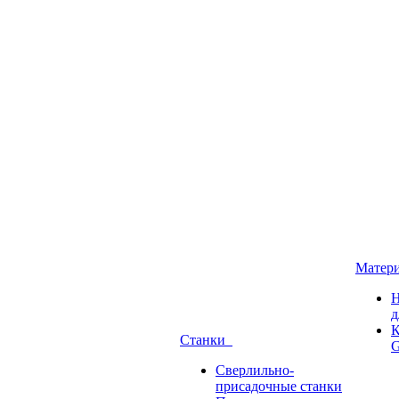
Матер
Н
д
К
Станки
G
Сверлильно-
присадочные станки