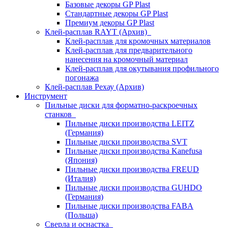
Базовые декоры GP Plast
Стандартные декоры GP Plast
Премиум декоры GP Plast
Клей-расплав RAYT (Архив)
Клей-расплав для кромочных материалов
Клей-расплав для предварительного
нанесения на кромочный материал
Клей-расплав для окутывания профильного
погонажа
Клей-расплав Рехау (Архив)
Инструмент
Пильные диски для форматно-раскроечных
станков
Пильные диски производства LEITZ
(Германия)
Пильные диски производства SVT
Пильные диски производства Kanefusa
(Япония)
Пильные диски производства FREUD
(Италия)
Пильные диски производства GUHDO
(Германия)
Пильные диски производства FABA
(Польша)
Сверла и оснастка