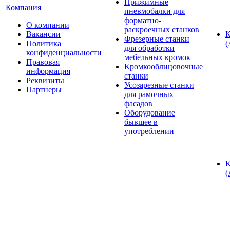
Прижимные
Компания
пневмобалки для
форматно-
О компании
раскроечных станков
Вакансии
К
Фрезерные станки
Политика
(
для обработки
конфиденциальности
мебельных кромок
Правовая
Кромкооблицовочные
информация
станки
Реквизиты
Усозарезные станки
Партнеры
для рамочных
фасадов
Оборудование
бывшее в
употреблении
К
(