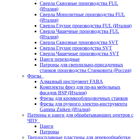
Сверла Сквозные производства FUL
(Италия)
Сверла Монолитные производства FUL
(Италия)
Сверла Глухие производства FUL (Италия)
Сверла Чашечные производства FUL
(Италия)
Сверла Сквозные производства SVT
Сверла Глухие производства SVT
Сверла Чашечные производства SVT
Цанги переходные
Патроны для сверлильно-присадочных
станков производства Станковита (Россия)
Фрезы
Алмазный инструмент FABA
Комплекты фрез для пр-ва мебельных
фасадов BSP (Италия)
Фрезы для кромкооблицовочных станков
Фрезы для ручного электро-инструмента
Gamma Zinken (Италия)
Патроны и цанги для обрабатывающих центров с
ЧПУ
Цанги
Патроны
Твердосплавные пластины для деревообработки