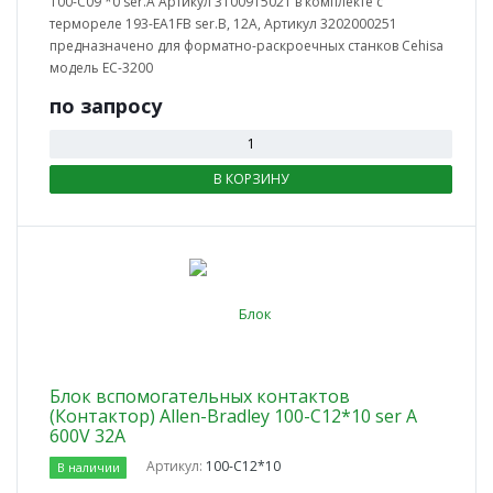
100-С09 *0 ser.A Артикул 3100915021 в комплекте с
термореле 193-EA1FB ser.B, 12A, Артикул 3202000251
предназначено для форматно-раскроечных станков Cehisa
модель EC-3200
по зап
р
осу
В КОРЗИНУ
Блок вспомогательных контактов
(Контактор) Allen-Bradley 100-С12*10 ser А
600V 32A
Артикул:
100-С12*10
В наличии