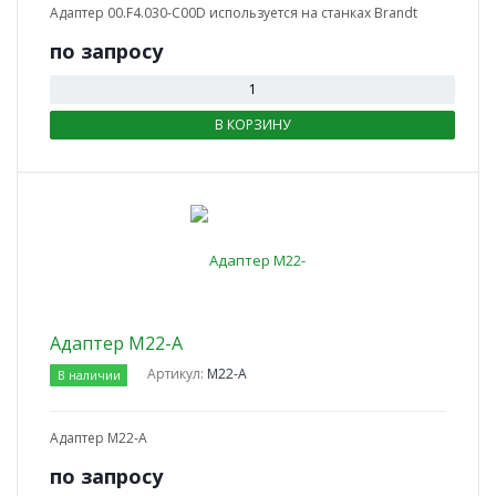
Адаптер 00.F4.030-C00D используется на станках Brandt
по зап
р
осу
В КОРЗИНУ
Адаптер M22-A
Артикул:
M22-A
В наличии
Адаптер M22-A
по зап
р
осу