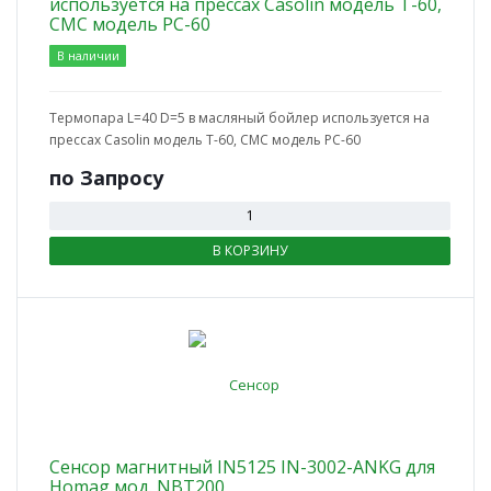
используется на прессах Casolin модель T-60,
CMC модель PC-60
В наличии
Термопара L=40 D=5 в масляный бойлер используется на
прессах Casolin модель T-60, CMC модель PC-60
по Зап
р
осу
В КОРЗИНУ
Сенсор магнитный IN5125 IN-3002-ANKG для
Homag мод. NBT200