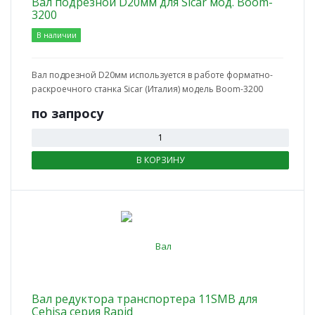
Вал подрезной D20мм для Sicar мод. Вoom-
3200
В наличии
Вал подрезной D20мм используется в работе форматно-
раскроечного станка Sicar (Италия) модель Вoom-3200
по зап
р
осу
В КОРЗИНУ
Вал редуктора транспортера 11SMB для
Cehisa серия Rapid