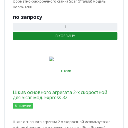
форматно-раскроечного станка Sicar (Италия) модель
Вoom-3200
по зап
р
осу
В КОРЗИНУ
Шкив основного агрегата 2-х скоростной
для Sicar мод. Express 32
В наличии
Шкив основного агрегата 2-х скоростной используется в
работе форматно-раскроечного станка Sicar (Италия)