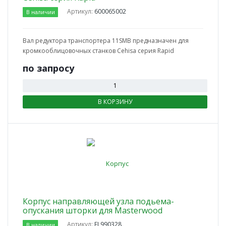
Артикул:
600065002
В наличии
Вал редуктора транспортера 11SMB предназначен для
кромкооблицовочных станков Cehisa серия Rapid
по зап
р
осу
В КОРЗИНУ
Корпус направляющей узла подьема-
опускания шторки для Masterwood
Артикул:
FL990328
В наличии