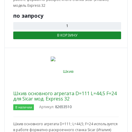
модель Express 32
по зап
р
осу
В КОРЗИНУ
Шкив основного агрегата D=111 L=44,5 F=24
для Sicar мод. Express 32
Артикул:
82653510
В наличии
Шкив основного агрегата D=111; L=44,5; F=24 используется
в работе форматно-раскроечного станка Sicar (Италия)