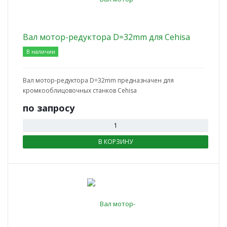
Вал мотор-редуктора D=32mm для Cehisa
В наличии
Вал мотор-редуктора D=32mm предназначен для
кромкооблицовочных станков Cehisa
по зап
р
осу
В КОРЗИНУ