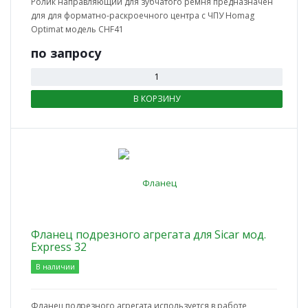
Ролик направляющий для зубчатого ремня предназначен
для для форматно-раскроечного центра с ЧПУ Homag
Optimat модель CHF41
по зап
р
осу
В КОРЗИНУ
Фланец подрезного агрегата для Sicar мод.
Express 32
В наличии
Фланец подрезного агрегата используется в работе