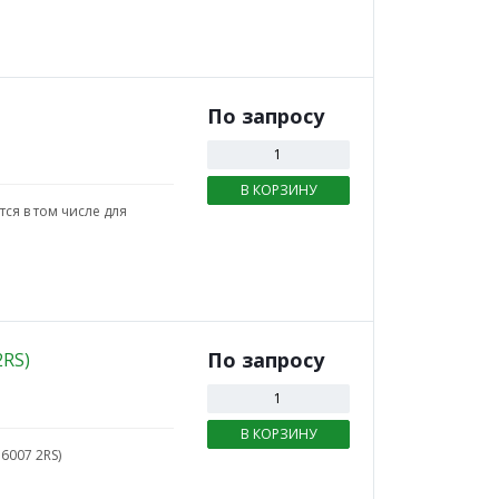
По зап
р
осу
В КОРЗИНУ
ся в том числе для
По зап
р
осу
2RS)
В КОРЗИНУ
6007 2RS)