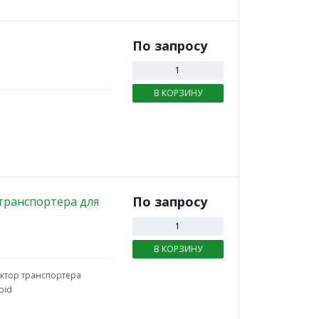
По зап
р
осу
В КОРЗИНУ
По зап
р
осу
транспортера для
В КОРЗИНУ
ктор транспортера
pid