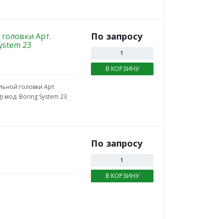
По зап
р
осу
головки Арт.
ystem 23
В КОРЗИНУ
ьной головки Арт.
i мод. Boring System 23
По зап
р
осу
В КОРЗИНУ