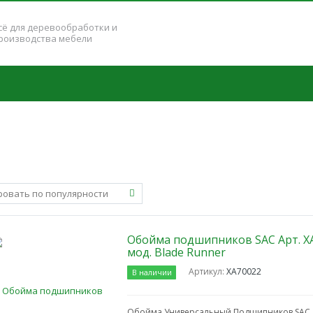
сё для деревообработки и
роизводства мебели
Обойма подшипников SAC Арт. ХА
мод. Blade Runner
Артикул:
ХА70022
В наличии
Обойма Универсальный Подшипников SAC А