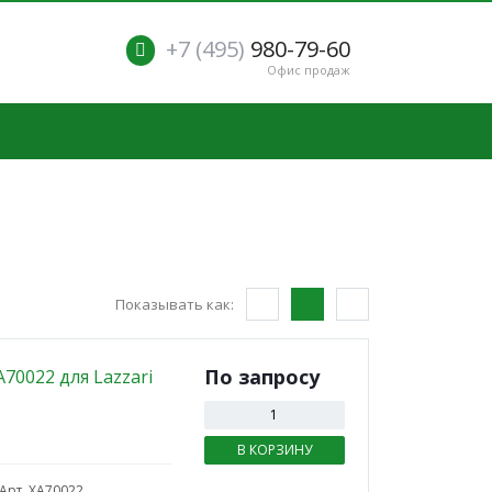
+7 (495)
980-79-60
Офис продаж
Показывать как:
По зап
р
осу
70022 для Lazzari
В КОРЗИНУ
рт. ХА70022