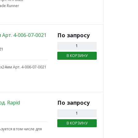
lade Runner
По зап
р
осу
Арт. 4-006-07-0021
21
В КОРЗИНУ
24мм Арт. 4-006-07-0021
По зап
р
осу
д. Rapid
В КОРЗИНУ
уется в том числе для