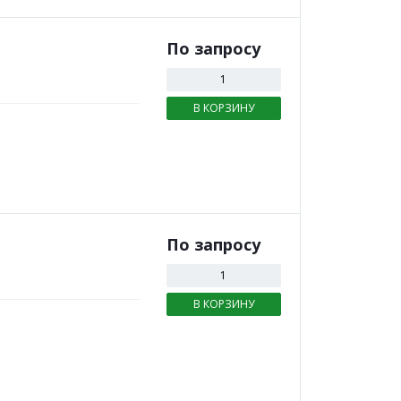
По зап
р
осу
В КОРЗИНУ
По зап
р
осу
В КОРЗИНУ