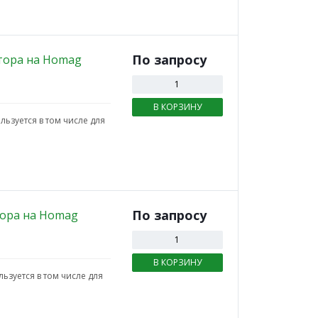
По зап
р
осу
тора на Homag
В КОРЗИНУ
ьзуется в том числе для
По зап
р
осу
тора на Homag
В КОРЗИНУ
зуется в том числе для