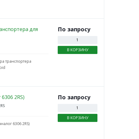
По зап
р
осу
анспортера для
В КОРЗИНУ
ра транспортера
pid
По зап
р
осу
 6306 2RS)
2RS
В КОРЗИНУ
налог 6306 2RS)