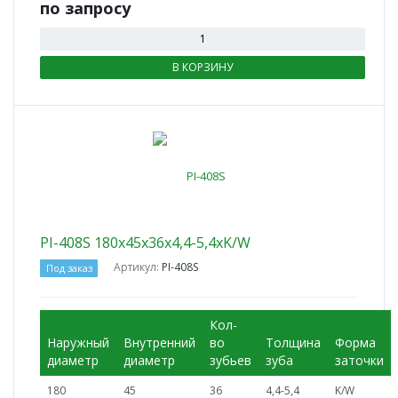
по зап
р
осу
В КОРЗИНУ
PI-408S 180x45x36x4,4-5,4xK/W
Артикул:
PI-408S
Под заказ
Кол-
Наружный
Внутренний
во
Толщина
Форма
диаметр
диаметр
зубьев
зуба
заточки
180
45
36
4,4-5,4
K/W