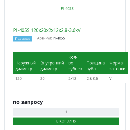
PI-405S 120x20x2x12x2,8-3,6xV
Артикул:
PI-405S
Под заказ
Кол-
Наружный
Внутренний
во
Толщина
Форма
диаметр
диаметр
зубьев
зуба
заточки
120
20
2x12
2,8-3,6
V
по зап
р
осу
В КОРЗИНУ