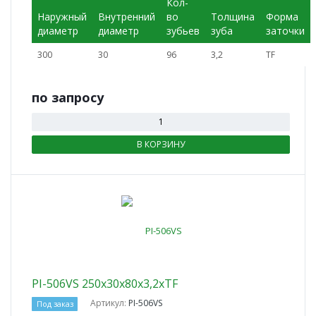
Кол-
Наружный
Внутренний
во
Толщина
Форма
диаметр
диаметр
зубьев
зуба
заточки
300
30
96
3,2
TF
по зап
р
осу
В КОРЗИНУ
PI-506VS 250x30x80x3,2xTF
Артикул:
PI-506VS
Под заказ