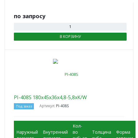
по зап
р
осу
В КОРЗИНУ
PI-408S 180x45x36x4,8-5,8xK/W
Артикул:
PI-408S
Под заказ
Кол-
Наружный
Внутренний
во
Толщина
Форма