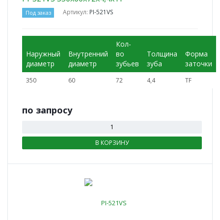
Артикул:
PI-521VS
Под заказ
Кол-
Наружный
Внутренний
во
Толщина
Форма
диаметр
диаметр
зубьев
зуба
заточки
350
60
72
4,4
TF
по зап
р
осу
В КОРЗИНУ