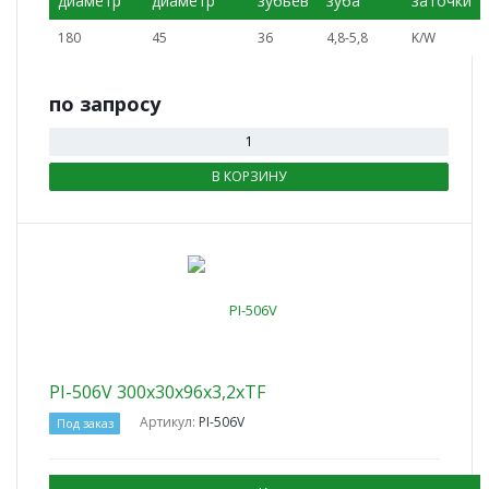
диаметр
диаметр
зубьев
зуба
заточки
180
45
36
4,8-5,8
K/W
по зап
р
осу
В КОРЗИНУ
PI-506V 300x30x96x3,2xTF
Артикул:
PI-506V
Под заказ