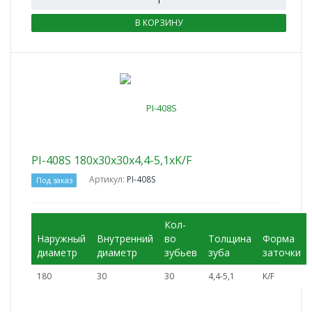
В КОРЗИНУ
PI-408S 180x30x30x4,4-5,1xK/F
Артикул:
PI-408S
Под заказ
Кол-
Наружный
Внутренний
во
Толщина
Форма
диаметр
диаметр
зубьев
зуба
заточки
180
30
30
4,4-5,1
K/F