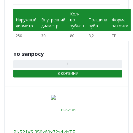
Кол-
Наружный
Внутренний
во
Толщина
Форма
диаметр
диаметр
зубьев
зуба
заточки
250
30
80
3,2
TF
по зап
р
осу
В КОРЗИНУ
PI-521VS 350x60x72x4,4xTF