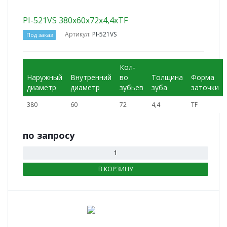
PI-521VS 380x60x72x4,4xTF
Артикул:
PI-521VS
Под заказ
Кол-
Наружный
Внутренний
во
Толщина
Форма
диаметр
диаметр
зубьев
зуба
заточки
380
60
72
4,4
TF
по зап
р
осу
В КОРЗИНУ