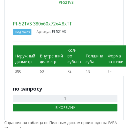
PI-521VS 380x60x72x4,8xTF
Артикул:
PI-521VS
Под заказ
Кол-
Наружный
Внутренний
во
Толщина
Форма
диаметр
диаметр
зубьев
зуба
заточки
380
60
72
4,8
TF
по зап
р
осу
В КОРЗИНУ
Справочная таблица по Пильным дискам производства FABA