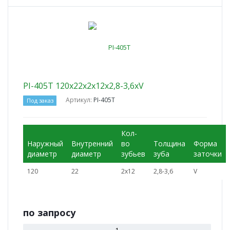
PI-405T 120x22x2x12x2,8-3,6xV
Артикул:
PI-405T
Под заказ
Кол-
Наружный
Внутренний
во
Толщина
Форма
диаметр
диаметр
зубьев
зуба
заточки
120
22
2x12
2,8-3,6
V
по зап
р
осу