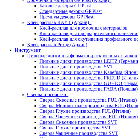
Кромочный материал GP Plast (Архив)
Базовые декоры GP Plast
Стандартные декоры GP Plast
Премиум декоры GP Plast
Клей-расплав RAYT (Архив)
Клей-расплав для кромочных материалов
Клей-расплав для предварительного нанесени
Клей-расплав для окутывания профильного п
Клей-расплав Рехау (Архив)
Инструмент
Пильные диски для форматно-раскроечных станко
Пильные диски производства LEITZ (Германи
Пильные диски производства SVT
Пильные диски производства Kanefusa (Япон
Пильные диски производства FREUD (Италия
Пильные диски производства GUHDO (Герма
Пильные диски производства FABA (Польша)
Сверла и оснастка
Сверла Сквозные производства FUL (Италия)
Сверла Монолитные производства FUL (Итал
Сверла Глухие производства FUL (Италия)
Сверла Чашечные производства FUL (Италия)
Сверла Сквозные производства SVT
Сверла Глухие производства SVT
Сверла Чашечные производства SVT