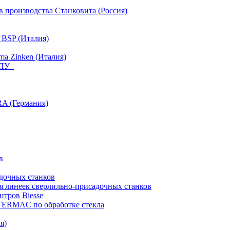
 производства Станковита (Россия)
 BSP (Италия)
a Zinken (Италия)
 ЧПУ
RA (Германия)
в
дочных станков
я линеек сверлильно-присадочных станков
тров Biesse
NTERMAC по обработке стекла
я)