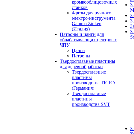
кромкооблицовочных
З
станков
M
Фрезы для ручного
З
электро-инструмента
З
Gamma Zinken
З
(Италия)
З
Патроны и цанги для
S
обрабатывающих центров с
ЧПУ
Цанги
Патроны
Твердосплавные пластины
для деревообработки
Твердосплавные
пластины
производства TIGRA
(Германия)
Твердосплавные
пластины
производства SVT
З
Z