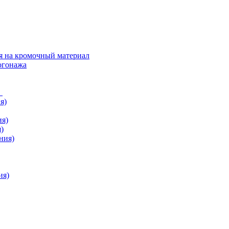
я на кромочный материал
огонажа
в
я)
ия)
)
ния)
ия)