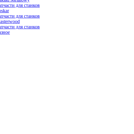
апчасти для станков
oskar
апчасти для станков
asterwood
апчасти для станков
азное