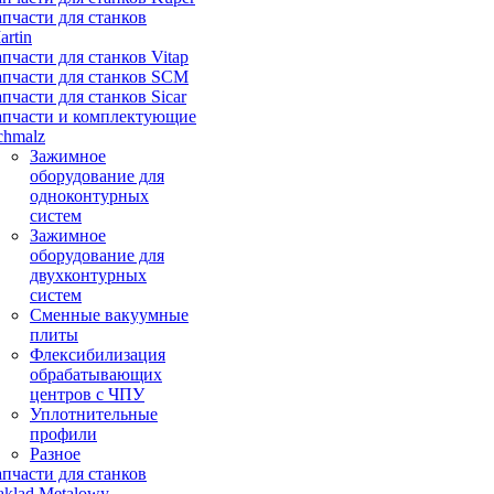
апчасти для станков
artin
апчасти для станков Vitap
апчасти для станков SCM
апчасти для станков Sicar
апчасти и комплектующие
chmalz
Зажимное
оборудование для
одноконтурных
систем
Зажимное
оборудование для
двухконтурных
систем
Сменные вакуумные
плиты
Флексибилизация
обрабатывающих
центров с ЧПУ
Уплотнительные
профили
Разное
апчасти для станков
aklad Metalowy