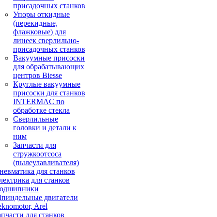
присадочных станков
Упоры откидные
(перекидные,
флажковые) для
линеек сверлильно-
присадочных станков
Вакуумные присоски
для обрабатывающих
центров Biesse
Круглые вакуумные
присоски для станков
INTERMAC по
обработке стекла
Сверлильные
головки и детали к
ним
Запчасти для
стружкоотсоса
(пылеулавливателя)
невматика для станков
лектрика для станков
одшипники
пиндельные двигатели
eknomotor, Arel
апчасти для станков