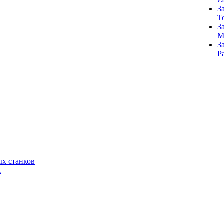
З
T
З
M
З
Р
х станков
к