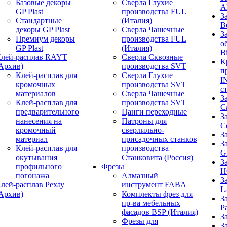
Базовые декоры
Сверла Глухие
A
GP Plast
производства FUL
З
Стандартные
(Италия)
B
декоры GP Plast
Сверла Чашечные
З
Премиум декоры
производства FUL
о
GP Plast
(Италия)
B
лей-расплав RAYT
Сверла Сквозные
К
Архив)
производства SVT
п
Клей-расплав для
Сверла Глухие
I
кромочных
производства SVT
с
материалов
Сверла Чашечные
З
Клей-расплав для
производства SVT
C
предварительного
Цанги переходные
З
нанесения на
Патроны для
C
кромочный
сверлильно-
З
материал
присадочных станков
З
Клей-расплав для
производства
G
окутывания
Станковита (Россия)
З
профильного
Фрезы
H
погонажа
Алмазный
З
лей-расплав Рехау
инструмент FABA
L
Архив)
Комплекты фрез для
З
пр-ва мебельных
P
фасадов BSP (Италия)
З
Фрезы для
З