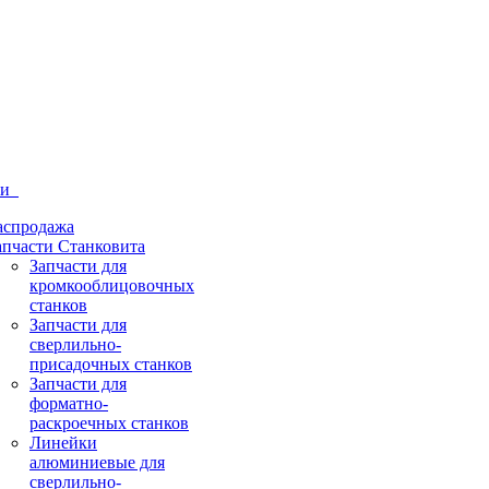
ти
аспродажа
апчасти Станковита
Запчасти для
кромкооблицовочных
станков
Запчасти для
сверлильно-
присадочных станков
Запчасти для
форматно-
раскроечных станков
Линейки
алюминиевые для
сверлильно-