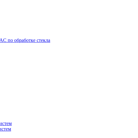
C по обработке стекла
истем
истем