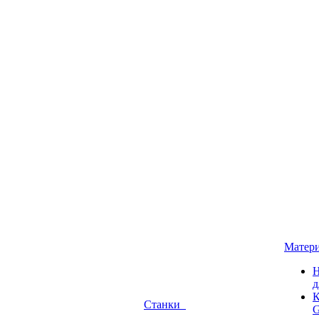
Матер
Н
д
К
Станки
G