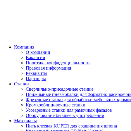
Компания
О компании
Вакансии
Политика конфиденциальности
Правовая информация
Реквизиты
Партнеры
Станки
Сверлильно-присадочные станки
Прижимные пневмобалки для форматно-раскроечны
Фрезерные станки для обработки мебельных кромо
Кромкооблицовочные станки
Усозарезные станки для рамочных фасадов
Оборудование бывшее в употреблении
Материалы
Нить клеевая KUPER для сращивания шпона