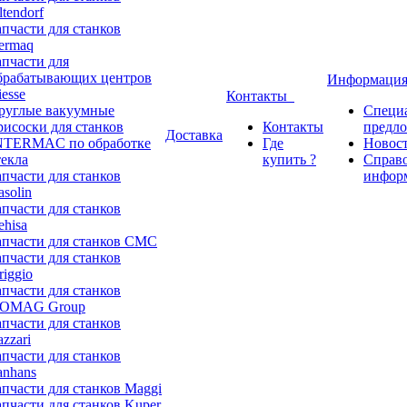
ltendorf
апчасти для станков
ermaq
апчасти для
брабатывающих центров
Информаци
iesse
Контакты
руглые вакуумные
Специ
рисоски для станков
Контакты
предл
Доставка
NTERMAC по обработке
Где
Новос
текла
купить ?
Справ
апчасти для станков
инфор
asolin
апчасти для станков
ehisa
апчасти для станков CMC
апчасти для станков
riggio
апчасти для станков
OMAG Group
апчасти для станков
azzari
апчасти для станков
anhans
апчасти для станков Maggi
апчасти для станков Kuper