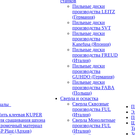
станков
Пильные диски
производства LEITZ
(Германия)
Пильные диски
производства SVT
Пильные диски
производства
Kanefusa (Япония)
Пильные диски
производства FREUD
(Италия)
Пильные диски
производства
GUHDO (Германия)
Пильные диски
производства FABA
(Польша)
Сверла и оснастка
Сверла Сквозные
иалы
П
производства FUL
Э
ить клеевая KUPER
(Италия)
П
ля сращивания шпона
Сверла Монолитные
Ш
ромочный материал
производства FUL
T
P Plast (Архив)
(Италия)
З