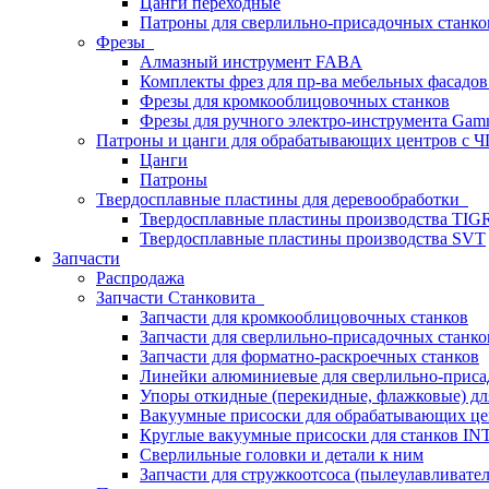
Цанги переходные
Патроны для сверлильно-присадочных станков
Фрезы
Алмазный инструмент FABA
Комплекты фрез для пр-ва мебельных фасадов
Фрезы для кромкооблицовочных станков
Фрезы для ручного электро-инструмента Gamm
Патроны и цанги для обрабатывающих центров с
Цанги
Патроны
Твердосплавные пластины для деревообработки
Твердосплавные пластины производства TIG
Твердосплавные пластины производства SVT
Запчасти
Распродажа
Запчасти Станковита
Запчасти для кромкооблицовочных станков
Запчасти для сверлильно-присадочных станко
Запчасти для форматно-раскроечных станков
Линейки алюминиевые для сверлильно-приса
Упоры откидные (перекидные, флажковые) дл
Вакуумные присоски для обрабатывающих цен
Круглые вакуумные присоски для станков I
Сверлильные головки и детали к ним
Запчасти для стружкоотсоса (пылеулавливател