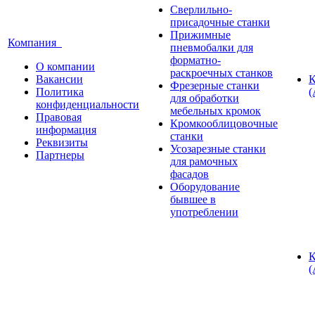
Сверлильно-
присадочные станки
Прижимные
Компания
пневмобалки для
форматно-
О компании
раскроечных станков
Вакансии
К
Фрезерные станки
Политика
(
для обработки
конфиденциальности
мебельных кромок
Правовая
Кромкооблицовочные
информация
станки
Реквизиты
Усозарезные станки
Партнеры
для рамочных
фасадов
Оборудование
бывшее в
употреблении
К
(