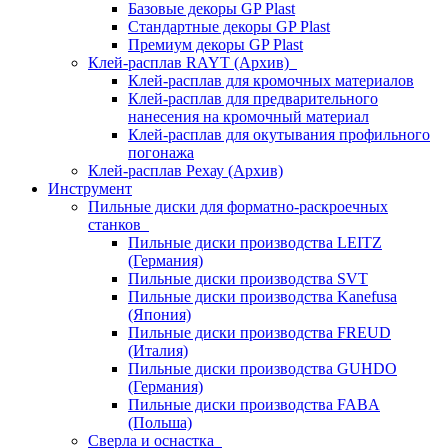
Базовые декоры GP Plast
Стандартные декоры GP Plast
Премиум декоры GP Plast
Клей-расплав RAYT (Архив)
Клей-расплав для кромочных материалов
Клей-расплав для предварительного
нанесения на кромочный материал
Клей-расплав для окутывания профильного
погонажа
Клей-расплав Рехау (Архив)
Инструмент
Пильные диски для форматно-раскроечных
станков
Пильные диски производства LEITZ
(Германия)
Пильные диски производства SVT
Пильные диски производства Kanefusa
(Япония)
Пильные диски производства FREUD
(Италия)
Пильные диски производства GUHDO
(Германия)
Пильные диски производства FABA
(Польша)
Сверла и оснастка