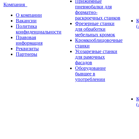
Прижимные
Компания
пневмобалки для
форматно-
О компании
раскроечных станков
Вакансии
К
Фрезерные станки
Политика
(
для обработки
конфиденциальности
мебельных кромок
Правовая
Кромкооблицовочные
информация
станки
Реквизиты
Усозарезные станки
Партнеры
для рамочных
фасадов
Оборудование
бывшее в
употреблении
К
(