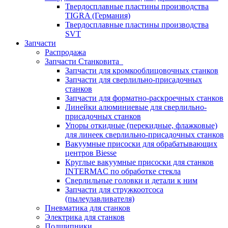
Твердосплавные пластины производства
TIGRA (Германия)
Твердосплавные пластины производства
SVT
Запчасти
Распродажа
Запчасти Станковита
Запчасти для кромкооблицовочных станков
Запчасти для сверлильно-присадочных
станков
Запчасти для форматно-раскроечных станков
Линейки алюминиевые для сверлильно-
присадочных станков
Упоры откидные (перекидные, флажковые)
для линеек сверлильно-присадочных станков
Вакуумные присоски для обрабатывающих
центров Biesse
Круглые вакуумные присоски для станков
INTERMAC по обработке стекла
Сверлильные головки и детали к ним
Запчасти для стружкоотсоса
(пылеулавливателя)
Пневматика для станков
Электрика для станков
Подшипники