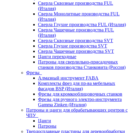
Сверла Сквозные производства FUL
(Италия)
Сверла Монолитные производства FUL
(Италия)
Сверла Глухие производства FUL (Италия)
Сверла Чашечные производства FUL
(Италия)
Сверла Сквозные производства SVT
Сверла Глухие производства SVT
Сверла Чашечные производства SVT
Цанги переходные
Патроны для сверлильно-присадочных
станков производства Станковита (Россия)
Фрезы
Алмазный инструмент FABA
Комплекты фрез для пр-ва мебельных
фасадов BSP (Италия)
Фрезы для кромкооблицовочных станков
Фрезы для ручного электро-инструмента
Gamma Zinken (Италия)
Патроны и цанги для обрабатывающих центров с
ЧПУ
Цанги
Патроны
Твердосплавные пластины для деревообработки