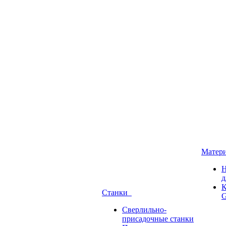
Матер
Н
д
К
Станки
G
Сверлильно-
присадочные станки