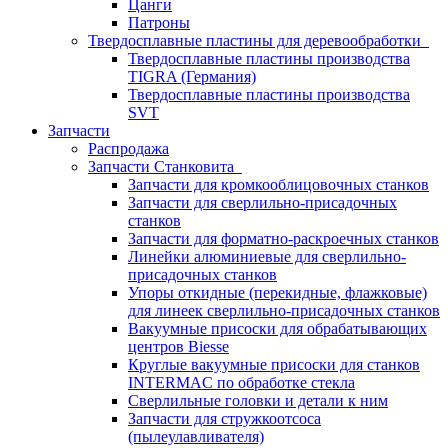
Цанги
Патроны
Твердосплавные пластины для деревообработки
Твердосплавные пластины производства
TIGRA (Германия)
Твердосплавные пластины производства
SVT
Запчасти
Распродажа
Запчасти Станковита
Запчасти для кромкооблицовочных станков
Запчасти для сверлильно-присадочных
станков
Запчасти для форматно-раскроечных станков
Линейки алюминиевые для сверлильно-
присадочных станков
Упоры откидные (перекидные, флажковые)
для линеек сверлильно-присадочных станков
Вакуумные присоски для обрабатывающих
центров Biesse
Круглые вакуумные присоски для станков
INTERMAC по обработке стекла
Сверлильные головки и детали к ним
Запчасти для стружкоотсоса
(пылеулавливателя)