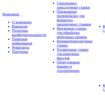
Сверлильно-
присадочные станки
Прижимные
Компания
пневмобалки для
форматно-
О компании
раскроечных станков
Вакансии
К
Фрезерные станки
Политика
(
для обработки
конфиденциальности
мебельных кромок
Правовая
Кромкооблицовочные
информация
станки
Реквизиты
Усозарезные станки
Партнеры
для рамочных
фасадов
Оборудование
бывшее в
употреблении
К
(