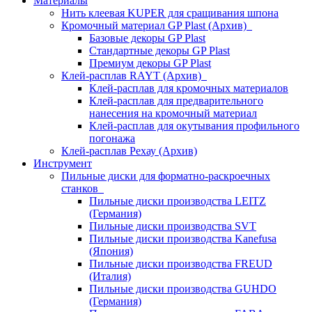
Материалы
Нить клеевая KUPER для сращивания шпона
Кромочный материал GP Plast (Архив)
Базовые декоры GP Plast
Стандартные декоры GP Plast
Премиум декоры GP Plast
Клей-расплав RAYT (Архив)
Клей-расплав для кромочных материалов
Клей-расплав для предварительного
нанесения на кромочный материал
Клей-расплав для окутывания профильного
погонажа
Клей-расплав Рехау (Архив)
Инструмент
Пильные диски для форматно-раскроечных
станков
Пильные диски производства LEITZ
(Германия)
Пильные диски производства SVT
Пильные диски производства Kanefusa
(Япония)
Пильные диски производства FREUD
(Италия)
Пильные диски производства GUHDO
(Германия)