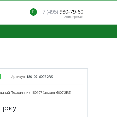
+7 (495)
980-79-60
Офис продаж
Артикул:
180107, 6007 2RS
ьный Подшипник 180107 (аналог 6007 2RS)
п
р
осу