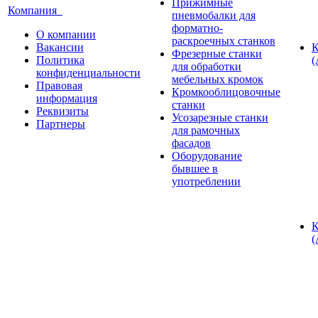
Прижимные
Компания
пневмобалки для
форматно-
О компании
раскроечных станков
Вакансии
К
Фрезерные станки
Политика
(
для обработки
конфиденциальности
мебельных кромок
Правовая
Кромкооблицовочные
информация
станки
Реквизиты
Усозарезные станки
Партнеры
для рамочных
фасадов
Оборудование
бывшее в
употреблении
К
(