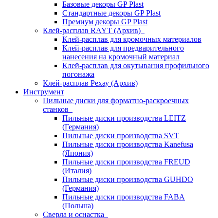
Базовые декоры GP Plast
Стандартные декоры GP Plast
Премиум декоры GP Plast
Клей-расплав RAYT (Архив)
Клей-расплав для кромочных материалов
Клей-расплав для предварительного
нанесения на кромочный материал
Клей-расплав для окутывания профильного
погонажа
Клей-расплав Рехау (Архив)
Инструмент
Пильные диски для форматно-раскроечных
станков
Пильные диски производства LEITZ
(Германия)
Пильные диски производства SVT
Пильные диски производства Kanefusa
(Япония)
Пильные диски производства FREUD
(Италия)
Пильные диски производства GUHDO
(Германия)
Пильные диски производства FABA
(Польша)
Сверла и оснастка