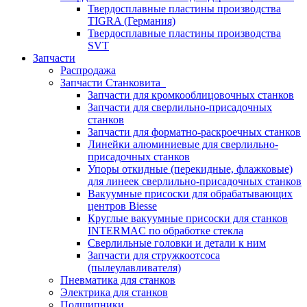
Твердосплавные пластины производства
TIGRA (Германия)
Твердосплавные пластины производства
SVT
Запчасти
Распродажа
Запчасти Станковита
Запчасти для кромкооблицовочных станков
Запчасти для сверлильно-присадочных
станков
Запчасти для форматно-раскроечных станков
Линейки алюминиевые для сверлильно-
присадочных станков
Упоры откидные (перекидные, флажковые)
для линеек сверлильно-присадочных станков
Вакуумные присоски для обрабатывающих
центров Biesse
Круглые вакуумные присоски для станков
INTERMAC по обработке стекла
Сверлильные головки и детали к ним
Запчасти для стружкоотсоса
(пылеулавливателя)
Пневматика для станков
Электрика для станков
Подшипники