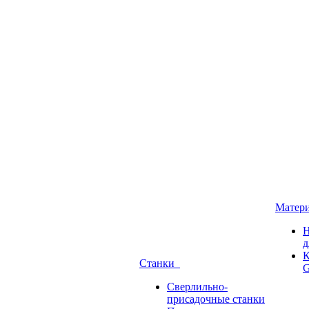
Матер
Н
д
К
Станки
G
Сверлильно-
присадочные станки