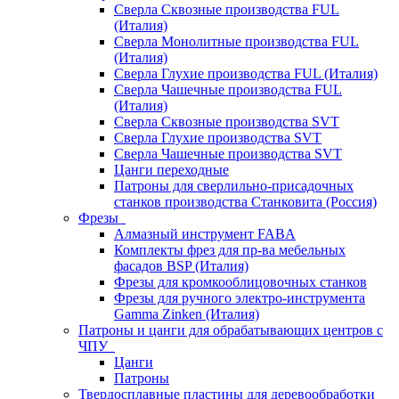
Сверла Сквозные производства FUL
(Италия)
Сверла Монолитные производства FUL
(Италия)
Сверла Глухие производства FUL (Италия)
Сверла Чашечные производства FUL
(Италия)
Сверла Сквозные производства SVT
Сверла Глухие производства SVT
Сверла Чашечные производства SVT
Цанги переходные
Патроны для сверлильно-присадочных
станков производства Станковита (Россия)
Фрезы
Алмазный инструмент FABA
Комплекты фрез для пр-ва мебельных
фасадов BSP (Италия)
Фрезы для кромкооблицовочных станков
Фрезы для ручного электро-инструмента
Gamma Zinken (Италия)
Патроны и цанги для обрабатывающих центров с
ЧПУ
Цанги
Патроны
Твердосплавные пластины для деревообработки