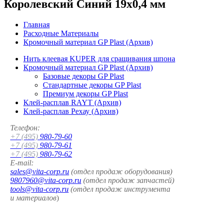
Королевский Синий 19x0,4 мм
Главная
Расходные Материалы
Кромочный материал GP Plast (Архив)
Нить клеевая KUPER для сращивания шпона
Кромочный материал GP Plast (Архив)
Базовые декоры GP Plast
Стандартные декоры GP Plast
Премиум декоры GP Plast
Клей-расплав RAYT (Архив)
Клей-расплав Рехау (Архив)
Телефон:
+7 (495)
980-79-60
+7 (495)
980-79-61
+7 (495)
980-79-62
E-mail:
sales@vita-corp.ru
(отдел продаж оборудования)
9807960@vita-corp.ru
(отдел продаж запчастей)
tools@vita-corp.ru
(отдел продаж инструмента
и
материалов
)