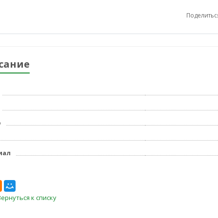
Поделитьс
сание
р
иал
Вернуться к списку