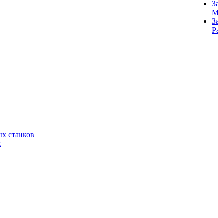
З
M
З
Р
х станков
к