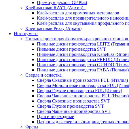
Премиум декоры GP Plast
Клей-расплав RAYT (Архив)
Клей-расплав для кромочных материалов
Клей-расплав для предварительного нанесени
Клей-расплав для окутывания профильного п
Клей-расплав Рехау (Архив)
Инструмент
Пильные диски для форматно-раскроечных станко
Пильные диски производства LEITZ (Германи
Пильные диски производства SVT
Пильные диски производства Kanefusa (Япон
Пильные диски производства FREUD (Италия
Пильные диски производства GUHDO (Герма
Пильные диски производства FABA (Польша)
Сверла и оснастка
Сверла Сквозные производства FUL (Италия)
Сверла Монолитные производства FUL (Итал
Сверла Глухие производства FUL (Италия)
Сверла Чашечные производства FUL (Италия)
Сверла Сквозные производства SVT
Сверла Глухие производства SVT
Сверла Чашечные производства SVT
Цанги переходные
Патроны для сверлильно-присадочных станков
Фрезы