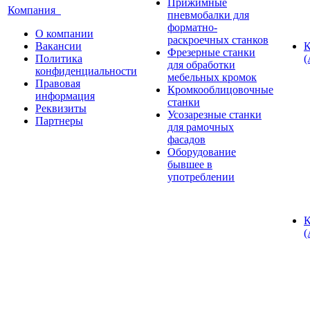
Прижимные
Компания
пневмобалки для
форматно-
О компании
раскроечных станков
Вакансии
К
Фрезерные станки
Политика
(
для обработки
конфиденциальности
мебельных кромок
Правовая
Кромкооблицовочные
информация
станки
Реквизиты
Усозарезные станки
Партнеры
для рамочных
фасадов
Оборудование
бывшее в
употреблении
К
(