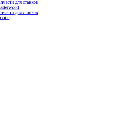
апчасти для станков
asterwood
апчасти для станков
азное