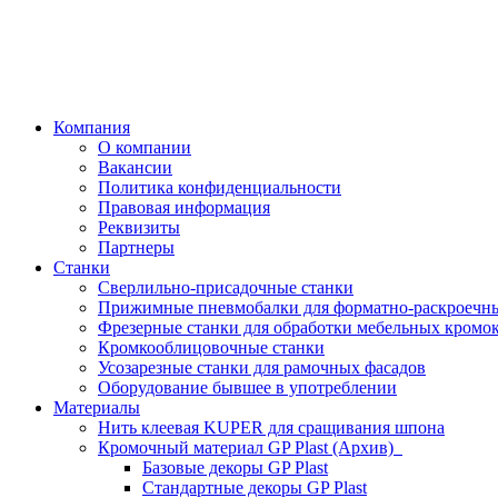
Компания
О компании
Вакансии
Политика конфиденциальности
Правовая информация
Реквизиты
Партнеры
Станки
Сверлильно-присадочные станки
Прижимные пневмобалки для форматно-раскроечны
Фрезерные станки для обработки мебельных кромо
Кромкооблицовочные станки
Усозарезные станки для рамочных фасадов
Оборудование бывшее в употреблении
Материалы
Нить клеевая KUPER для сращивания шпона
Кромочный материал GP Plast (Архив)
Базовые декоры GP Plast
Стандартные декоры GP Plast