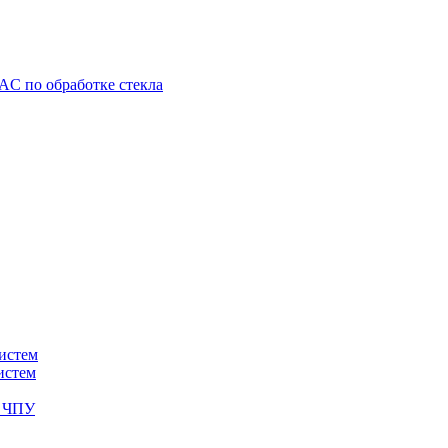
C по обработке стекла
истем
истем
с ЧПУ