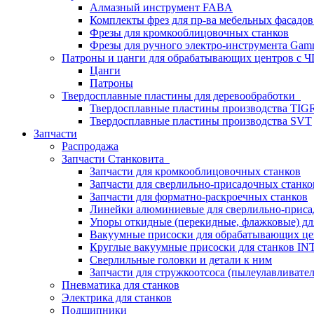
Алмазный инструмент FABA
Комплекты фрез для пр-ва мебельных фасадов
Фрезы для кромкооблицовочных станков
Фрезы для ручного электро-инструмента Gamm
Патроны и цанги для обрабатывающих центров с
Цанги
Патроны
Твердосплавные пластины для деревообработки
Твердосплавные пластины производства TIG
Твердосплавные пластины производства SVT
Запчасти
Распродажа
Запчасти Станковита
Запчасти для кромкооблицовочных станков
Запчасти для сверлильно-присадочных станко
Запчасти для форматно-раскроечных станков
Линейки алюминиевые для сверлильно-приса
Упоры откидные (перекидные, флажковые) дл
Вакуумные присоски для обрабатывающих цен
Круглые вакуумные присоски для станков I
Сверлильные головки и детали к ним
Запчасти для стружкоотсоса (пылеулавливател
Пневматика для станков
Электрика для станков
Подшипники