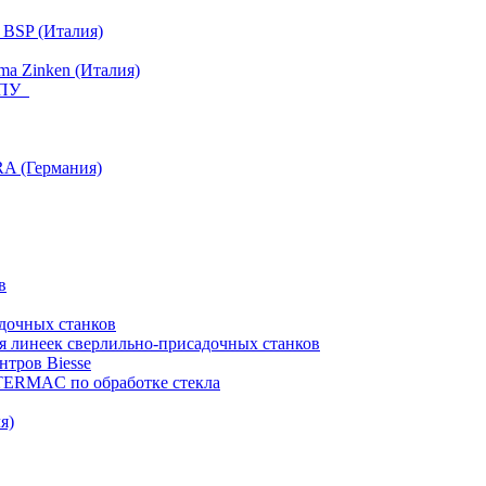
 BSP (Италия)
a Zinken (Италия)
 ЧПУ
RA (Германия)
в
дочных станков
я линеек сверлильно-присадочных станков
тров Biesse
NTERMAC по обработке стекла
я)