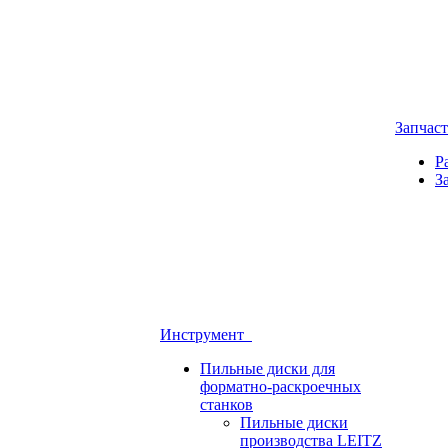
Запчас
Р
З
Инструмент
Пильные диски для
форматно-раскроечных
станков
Пильные диски
производства LEITZ