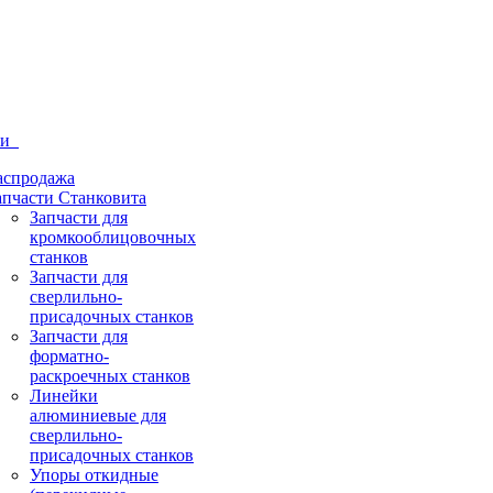
ти
аспродажа
апчасти Станковита
Запчасти для
кромкооблицовочных
станков
Запчасти для
сверлильно-
присадочных станков
Запчасти для
форматно-
раскроечных станков
Линейки
алюминиевые для
сверлильно-
присадочных станков
Упоры откидные