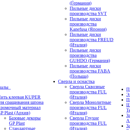
(Германия)
Пильные диски
производства SVT
Пильные диски
производства
Kanefusa (Япония)
Пильные диски
производства FREUD
(Италия)
Пильные диски
производства
GUHDO (Германия)
Пильные диски
производства FABA
(Польша)
Сверла и оснастка
Сверла Сквозные
иалы
П
производства FUL
Э
ить клеевая KUPER
(Италия)
П
ля сращивания шпона
Сверла Монолитные
Ш
ромочный материал
производства FUL
T
P Plast (Архив)
(Италия)
З
Базовые декоры
Сверла Глухие
A
GP Plast
производства FUL
З
Стандартные
(Италия)