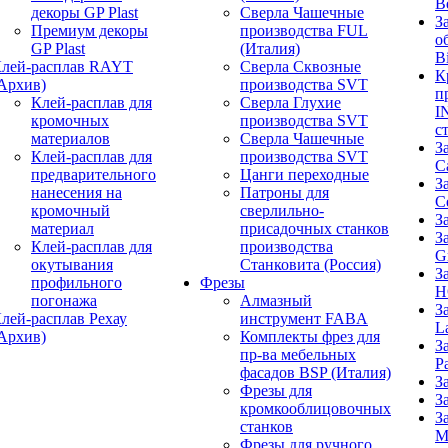
B
декоры GP Plast
Сверла Чашечные
З
Премиум декоры
производства FUL
о
GP Plast
(Италия)
B
лей-расплав RAYT
Сверла Сквозные
К
Архив)
производства SVT
п
Клей-расплав для
Сверла Глухие
I
кромочных
производства SVT
с
материалов
Сверла Чашечные
З
Клей-расплав для
производства SVT
C
предварительного
Цанги переходные
З
нанесения на
Патроны для
C
кромочный
сверлильно-
З
материал
присадочных станков
З
Клей-расплав для
производства
G
окутывания
Станковита (Россия)
З
профильного
Фрезы
H
погонажа
Алмазный
З
лей-расплав Рехау
инструмент FABA
L
Архив)
Комплекты фрез для
З
пр-ва мебельных
P
фасадов BSP (Италия)
З
Фрезы для
З
кромкооблицовочных
З
станков
M
Фрезы для ручного