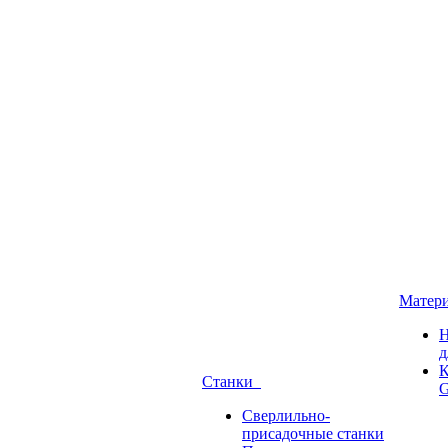
Матер
Н
д
К
Станки
G
Сверлильно-
присадочные станки