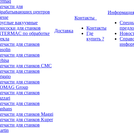
ermaq
апчасти для
брабатывающих центров
Информаци
iesse
Контакты
руглые вакуумные
Специ
рисоски для станков
Контакты
предл
Доставка
NTERMAC по обработке
Где
Новос
текла
купить ?
Справ
апчасти для станков
инфор
asolin
апчасти для станков
ehisa
апчасти для станков CMC
апчасти для станков
riggio
апчасти для станков
OMAG Group
апчасти для станков
azzari
апчасти для станков
anhans
апчасти для станков Maggi
апчасти для станков Kuper
апчасти для станков
artin