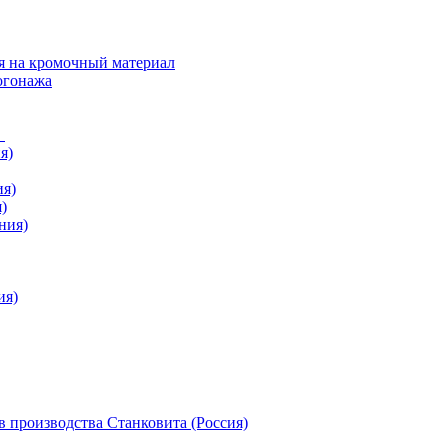
я на кромочный материал
огонажа
в
я)
ия)
)
ния)
ия)
 производства Станковита (Россия)