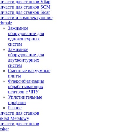
апчасти для станков Vitap
апчасти для станков SCM
апчасти для станков Sicar
апчасти и комплектующие
chmalz
Зажимное
оборудование для
одноконтурных
систем
Зажимное
оборудование для
двухконтурных
систем
Сменные вакуумные
плиты
Флексибилизация
обрабатывающих
центров с ЧПУ
Уплотнительные
профили
Разное
апчасти для станков
aklad Metalowy
апчасти для станков
oskar