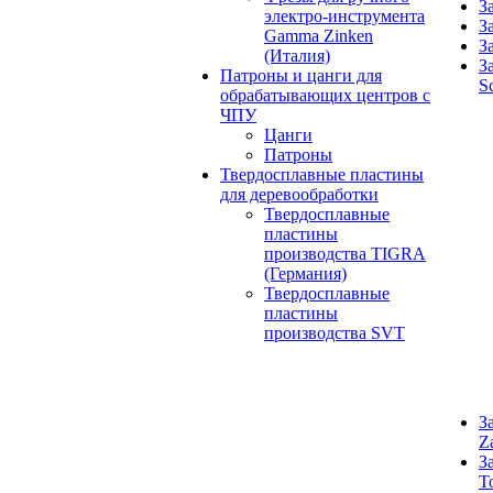
З
электро-инструмента
З
Gamma Zinken
З
(Италия)
З
Патроны и цанги для
S
обрабатывающих центров с
ЧПУ
Цанги
Патроны
Твердосплавные пластины
для деревообработки
Твердосплавные
пластины
производства TIGRA
(Германия)
Твердосплавные
пластины
производства SVT
З
Z
З
T