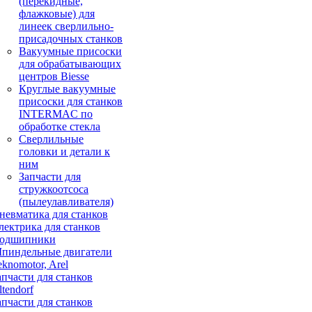
(перекидные,
флажковые) для
линеек сверлильно-
присадочных станков
Вакуумные присоски
для обрабатывающих
центров Biesse
Круглые вакуумные
присоски для станков
INTERMAC по
обработке стекла
Сверлильные
головки и детали к
ним
Запчасти для
стружкоотсоса
(пылеулавливателя)
невматика для станков
лектрика для станков
одшипники
пиндельные двигатели
eknomotor, Arel
апчасти для станков
ltendorf
апчасти для станков