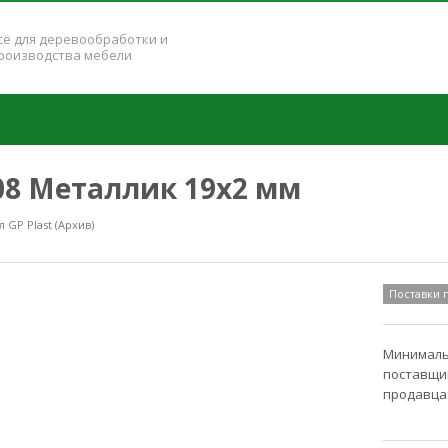
сё для деревообработки и
роизводства мебели
108 Металлик 19x2 мм
GP Plast (Архив)
Поставки
Минимальн
поставщик
продавца