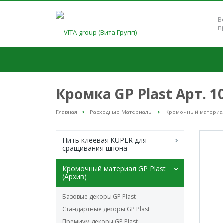
В
п
Кромка GP Plast Арт. 
Главная
Расходные Материалы
Кромочный материал 
Нить клеевая KUPER для
сращивания шпона
Кромочный материал GP Plast
(Архив)
Базовые декоры GP Plast
Стандартные декоры GP Plast
Премиум декоры GP Plast