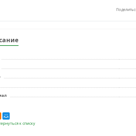
Поделитьс
сание
р
иал
Вернуться к списку