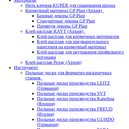
Материалы
Нить клеевая KUPER для сращивания шпона
Кромочный материал GP Plast (Архив)
Базовые декоры GP Plast
Стандартные декоры GP Plast
Премиум декоры GP Plast
Клей-расплав RAYT (Архив)
Клей-расплав для кромочных материалов
Клей-расплав для предварительного
нанесения на кромочный материал
Клей-расплав для окутывания профильного
погонажа
Клей-расплав Рехау (Архив)
Инструмент
Пильные диски для форматно-раскроечных
станков
Пильные диски производства LEITZ
(Германия)
Пильные диски производства SVT
Пильные диски производства Kanefusa
(Япония)
Пильные диски производства FREUD
(Италия)
Пильные диски производства GUHDO
(Германия)