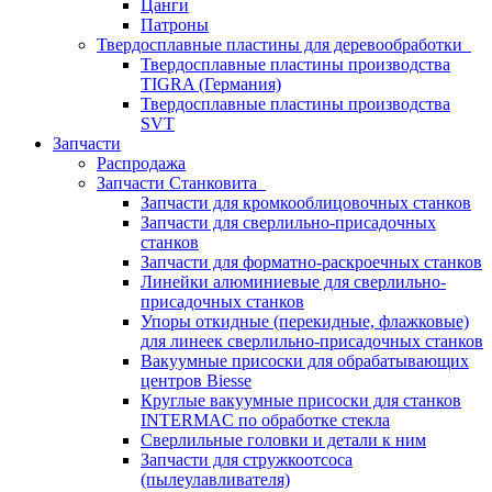
Цанги
Патроны
Твердосплавные пластины для деревообработки
Твердосплавные пластины производства
TIGRA (Германия)
Твердосплавные пластины производства
SVT
Запчасти
Распродажа
Запчасти Станковита
Запчасти для кромкооблицовочных станков
Запчасти для сверлильно-присадочных
станков
Запчасти для форматно-раскроечных станков
Линейки алюминиевые для сверлильно-
присадочных станков
Упоры откидные (перекидные, флажковые)
для линеек сверлильно-присадочных станков
Вакуумные присоски для обрабатывающих
центров Biesse
Круглые вакуумные присоски для станков
INTERMAC по обработке стекла
Сверлильные головки и детали к ним
Запчасти для стружкоотсоса
(пылеулавливателя)