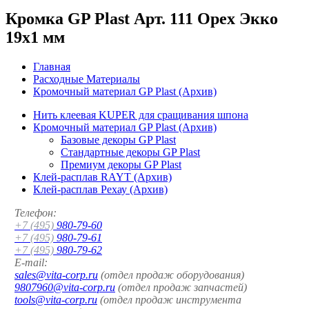
Кромка GP Plast Арт. 111 Орех Экко
19x1 мм
Главная
Расходные Материалы
Кромочный материал GP Plast (Архив)
Нить клеевая KUPER для сращивания шпона
Кромочный материал GP Plast (Архив)
Базовые декоры GP Plast
Стандартные декоры GP Plast
Премиум декоры GP Plast
Клей-расплав RAYT (Архив)
Клей-расплав Рехау (Архив)
Телефон:
+7 (495)
980-79-60
+7 (495)
980-79-61
+7 (495)
980-79-62
E-mail:
sales@vita-corp.ru
(отдел продаж оборудования)
9807960@vita-corp.ru
(отдел продаж запчастей)
tools@vita-corp.ru
(отдел продаж инструмента