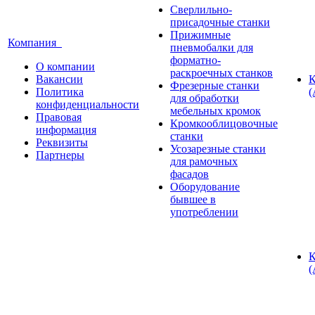
Сверлильно-
присадочные станки
Прижимные
Компания
пневмобалки для
форматно-
О компании
раскроечных станков
Вакансии
К
Фрезерные станки
Политика
(
для обработки
конфиденциальности
мебельных кромок
Правовая
Кромкооблицовочные
информация
станки
Реквизиты
Усозарезные станки
Партнеры
для рамочных
фасадов
Оборудование
бывшее в
употреблении
К
(