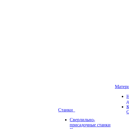
Матер
Н
д
К
Станки
G
Сверлильно-
присадочные станки