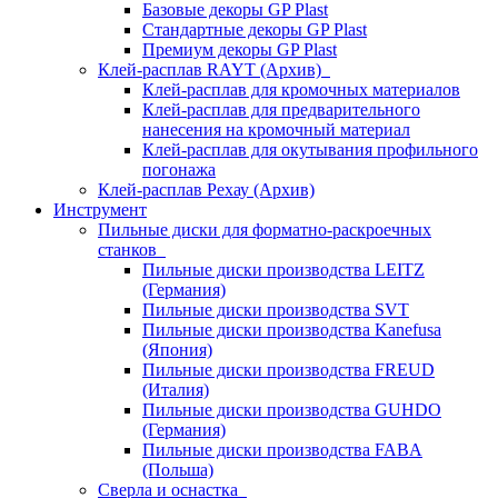
Базовые декоры GP Plast
Стандартные декоры GP Plast
Премиум декоры GP Plast
Клей-расплав RAYT (Архив)
Клей-расплав для кромочных материалов
Клей-расплав для предварительного
нанесения на кромочный материал
Клей-расплав для окутывания профильного
погонажа
Клей-расплав Рехау (Архив)
Инструмент
Пильные диски для форматно-раскроечных
станков
Пильные диски производства LEITZ
(Германия)
Пильные диски производства SVT
Пильные диски производства Kanefusa
(Япония)
Пильные диски производства FREUD
(Италия)
Пильные диски производства GUHDO
(Германия)
Пильные диски производства FABA
(Польша)
Сверла и оснастка