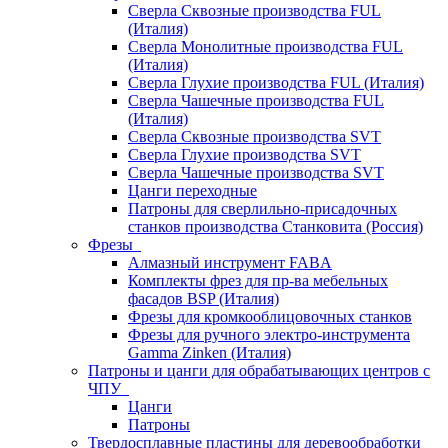
Сверла Сквозные производства FUL
(Италия)
Сверла Монолитные производства FUL
(Италия)
Сверла Глухие производства FUL (Италия)
Сверла Чашечные производства FUL
(Италия)
Сверла Сквозные производства SVT
Сверла Глухие производства SVT
Сверла Чашечные производства SVT
Цанги переходные
Патроны для сверлильно-присадочных
станков производства Станковита (Россия)
Фрезы
Алмазный инструмент FABA
Комплекты фрез для пр-ва мебельных
фасадов BSP (Италия)
Фрезы для кромкооблицовочных станков
Фрезы для ручного электро-инструмента
Gamma Zinken (Италия)
Патроны и цанги для обрабатывающих центров с
ЧПУ
Цанги
Патроны
Твердосплавные пластины для деревообработки