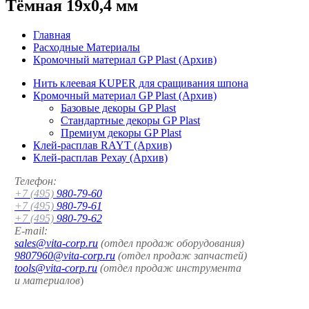
Тёмная 19x0,4 мм
Главная
Расходные Материалы
Кромочный материал GP Plast (Архив)
Нить клеевая KUPER для сращивания шпона
Кромочный материал GP Plast (Архив)
Базовые декоры GP Plast
Стандартные декоры GP Plast
Премиум декоры GP Plast
Клей-расплав RAYT (Архив)
Клей-расплав Рехау (Архив)
Телефон:
+7 (495)
980-79-60
+7 (495)
980-79-61
+7 (495)
980-79-62
E-mail:
sales@vita-corp.ru
(отдел продаж оборудования)
9807960@vita-corp.ru
(отдел продаж запчастей)
tools@vita-corp.ru
(отдел продаж инструмента
и
материалов
)