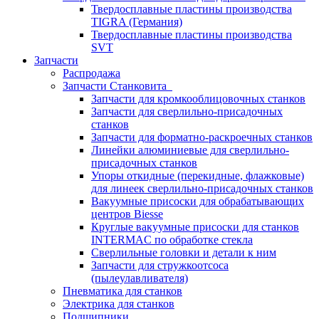
Твердосплавные пластины производства
TIGRA (Германия)
Твердосплавные пластины производства
SVT
Запчасти
Распродажа
Запчасти Станковита
Запчасти для кромкооблицовочных станков
Запчасти для сверлильно-присадочных
станков
Запчасти для форматно-раскроечных станков
Линейки алюминиевые для сверлильно-
присадочных станков
Упоры откидные (перекидные, флажковые)
для линеек сверлильно-присадочных станков
Вакуумные присоски для обрабатывающих
центров Biesse
Круглые вакуумные присоски для станков
INTERMAC по обработке стекла
Сверлильные головки и детали к ним
Запчасти для стружкоотсоса
(пылеулавливателя)
Пневматика для станков
Электрика для станков
Подшипники