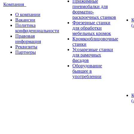
Прижимные
Компания
пневмобалки для
форматно-
О компании
раскроечных станков
Вакансии
К
Фрезерные станки
Политика
(
для обработки
конфиденциальности
мебельных кромок
Правовая
Кромкооблицовочные
информация
станки
Реквизиты
Усозарезные станки
Партнеры
для рамочных
фасадов
Оборудование
бывшее в
употреблении
К
(