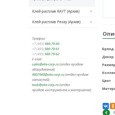
Клей-расплав RAYT (Архив)
Клей-расплав Рехау (Архив)
Опи
Телефон:
+7 (495)
980-79-60
+7 (495)
980-79-61
Бренд
+7 (495)
980-79-62
Декор
E-mail:
sales@vita-corp.ru
(отдел продаж
Разме
оборудования)
Колле
9807960@vita-corp.ru
(отдел продаж
запчастей)
Цвет
tools@vita-corp.ru
(отдел
Матер
продаж инструмента и
материалов
)