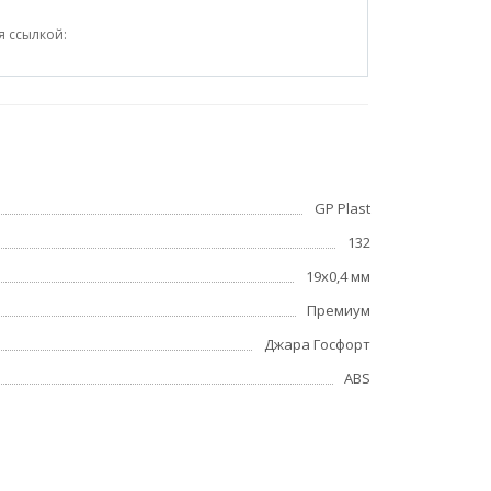
я ссылкой:
GP Plast
132
19x0,4 мм
Премиум
Джара Госфорт
ABS