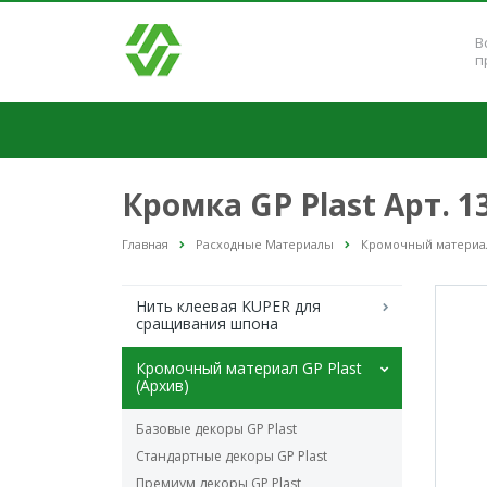
В
п
Кромка GP Plast Арт. 
Главная
Расходные Материалы
Кромочный материал 
Нить клеевая KUPER для
сращивания шпона
Кромочный материал GP Plast
(Архив)
Базовые декоры GP Plast
Стандартные декоры GP Plast
Премиум декоры GP Plast