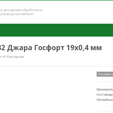
сё для деревообработки и
роизводства мебели
132 Джара Госфорт 19x0,4 мм
GP Plast (Архив)
Поставки
Минимальн
поставщик
продавца