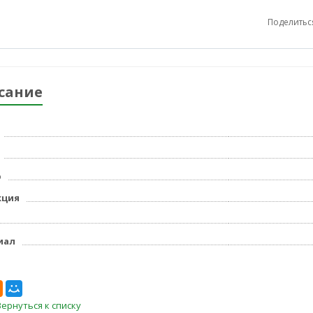
Поделитьс
сание
р
кция
иал
Вернуться к списку