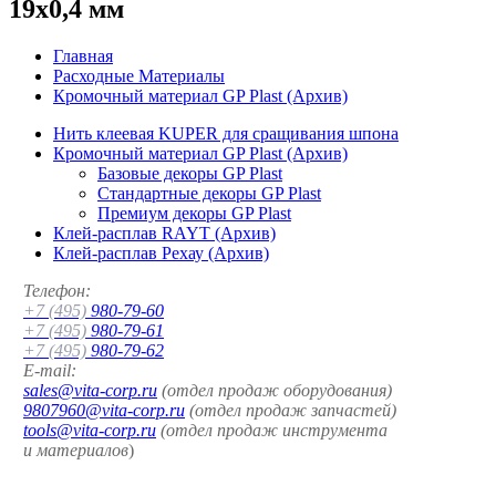
19x0,4 мм
Главная
Расходные Материалы
Кромочный материал GP Plast (Архив)
Нить клеевая KUPER для сращивания шпона
Кромочный материал GP Plast (Архив)
Базовые декоры GP Plast
Стандартные декоры GP Plast
Премиум декоры GP Plast
Клей-расплав RAYT (Архив)
Клей-расплав Рехау (Архив)
Телефон:
+7 (495)
980-79-60
+7 (495)
980-79-61
+7 (495)
980-79-62
E-mail:
sales@vita-corp.ru
(отдел продаж оборудования)
9807960@vita-corp.ru
(отдел продаж запчастей)
tools@vita-corp.ru
(отдел продаж инструмента
и
материалов
)