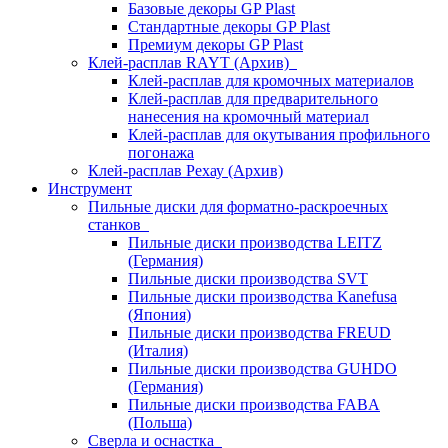
Базовые декоры GP Plast
Стандартные декоры GP Plast
Премиум декоры GP Plast
Клей-расплав RAYT (Архив)
Клей-расплав для кромочных материалов
Клей-расплав для предварительного
нанесения на кромочный материал
Клей-расплав для окутывания профильного
погонажа
Клей-расплав Рехау (Архив)
Инструмент
Пильные диски для форматно-раскроечных
станков
Пильные диски производства LEITZ
(Германия)
Пильные диски производства SVT
Пильные диски производства Kanefusa
(Япония)
Пильные диски производства FREUD
(Италия)
Пильные диски производства GUHDO
(Германия)
Пильные диски производства FABA
(Польша)
Сверла и оснастка