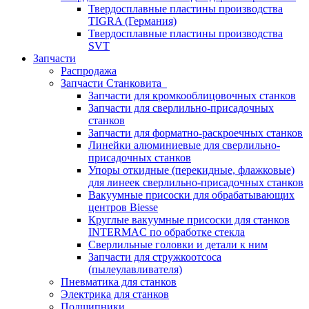
Твердосплавные пластины производства
TIGRA (Германия)
Твердосплавные пластины производства
SVT
Запчасти
Распродажа
Запчасти Станковита
Запчасти для кромкооблицовочных станков
Запчасти для сверлильно-присадочных
станков
Запчасти для форматно-раскроечных станков
Линейки алюминиевые для сверлильно-
присадочных станков
Упоры откидные (перекидные, флажковые)
для линеек сверлильно-присадочных станков
Вакуумные присоски для обрабатывающих
центров Biesse
Круглые вакуумные присоски для станков
INTERMAC по обработке стекла
Сверлильные головки и детали к ним
Запчасти для стружкоотсоса
(пылеулавливателя)
Пневматика для станков
Электрика для станков
Подшипники