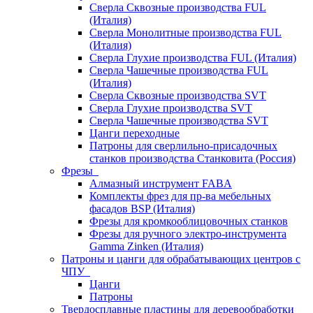
Сверла Сквозные производства FUL
(Италия)
Сверла Монолитные производства FUL
(Италия)
Сверла Глухие производства FUL (Италия)
Сверла Чашечные производства FUL
(Италия)
Сверла Сквозные производства SVT
Сверла Глухие производства SVT
Сверла Чашечные производства SVT
Цанги переходные
Патроны для сверлильно-присадочных
станков производства Станковита (Россия)
Фрезы
Алмазный инструмент FABA
Комплекты фрез для пр-ва мебельных
фасадов BSP (Италия)
Фрезы для кромкооблицовочных станков
Фрезы для ручного электро-инструмента
Gamma Zinken (Италия)
Патроны и цанги для обрабатывающих центров с
ЧПУ
Цанги
Патроны
Твердосплавные пластины для деревообработки