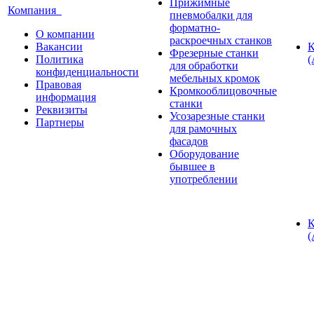
Прижимные
Компания
пневмобалки для
форматно-
О компании
раскроечных станков
Вакансии
К
Фрезерные станки
Политика
(
для обработки
конфиденциальности
мебельных кромок
Правовая
Кромкооблицовочные
информация
станки
Реквизиты
Усозарезные станки
Партнеры
для рамочных
фасадов
Оборудование
бывшее в
употреблении
К
(