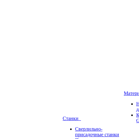
Матер
Н
д
К
Станки
G
Сверлильно-
присадочные станки