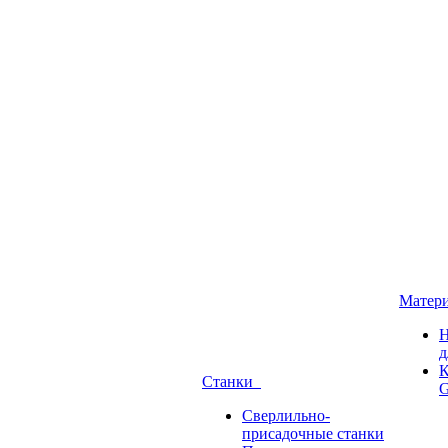
Матер
Н
д
К
Станки
G
Сверлильно-
присадочные станки