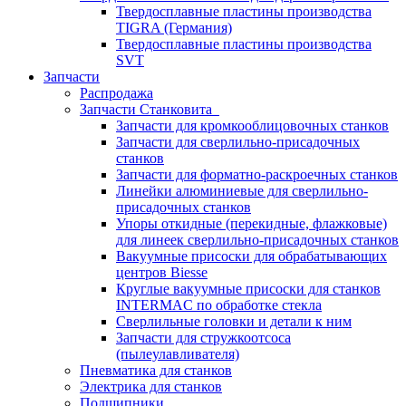
Твердосплавные пластины производства
TIGRA (Германия)
Твердосплавные пластины производства
SVT
Запчасти
Распродажа
Запчасти Станковита
Запчасти для кромкооблицовочных станков
Запчасти для сверлильно-присадочных
станков
Запчасти для форматно-раскроечных станков
Линейки алюминиевые для сверлильно-
присадочных станков
Упоры откидные (перекидные, флажковые)
для линеек сверлильно-присадочных станков
Вакуумные присоски для обрабатывающих
центров Biesse
Круглые вакуумные присоски для станков
INTERMAC по обработке стекла
Сверлильные головки и детали к ним
Запчасти для стружкоотсоса
(пылеулавливателя)
Пневматика для станков
Электрика для станков
Подшипники