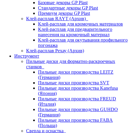
Базовые декоры GP Plast
Стандартные декоры GP Plast
Премиум декоры GP Plast
Клей-расплав RAYT (Архив)
Клей-расплав для кромочных материалов
Клей-расплав для предварительного
нанесения на кромочный материал
Клей-расплав для окутывания профильного
погонажа
Клей-расплав Рехау (Архив)
Инструмент
Пильные диски для форматно-раскроечных
станков
Пильные диски производства LEITZ
(Германия)
Пильные диски производства SVT
Пильные диски производства Kanefusa
(Япония)
Пильные диски производства FREUD
(Италия)
Пильные диски производства GUHDO
(Германия)
Пильные диски производства FABA
(Польша)
Сверла и оснастка