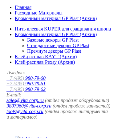
Главная
Расходные Материалы
Кромочный материал GP Plast (Архив)
Нить клеевая KUPER для сращивания шпона
Кромочный материал GP Plast (Архив)
Базовые декоры GP Plast
Стандартные декоры GP Plast
Премиум декоры GP Plast
Клей-расплав RAYT (Архив)
Клей-расплав Рехау (Архив)
Телефон:
+7 (495)
980-79-60
+7 (495)
980-79-61
+7 (495)
980-79-62
E-mail:
sales@vita-corp.ru
(отдел продаж оборудования)
9807960@vita-corp.ru
(отдел продаж запчастей)
tools@vita-corp.ru
(отдел продаж инструмента
и
материалов
)