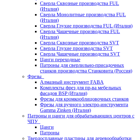
Сверла Сквозные производства FUL
(Италия)
Сверла Монолитные производства FUL
(Италия)
Сверла Глухие производства FUL (Италия)
Сверла Чашечные производства FUL
(Италия)
Сверла Сквозные производства SVT
Сверла Глухие производства SVT
Сверла Чашечные производства SVT
Цанги переходные
Патроны для сверлильно-присадочных
станков производства Станковита (Россия)
Фрезы
Алмазный инструмент FABA
Комплекты фрез для пр-ва мебельных
фасадов BSP (Италия)
Фрезы для кромкооблицовочных станков
Фрезы для ручного электро-инструмента
Gamma Zinken (Италия)
Патроны и цанги для обрабатывающих центров с
ЧПУ
Цанги
Патроны
Твердосплавные пластины для деревообработки