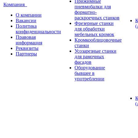
Прижимные
Компания
пневмобалки для
форматно-
О компании
раскроечных станков
Вакансии
К
Фрезерные станки
Политика
(
для обработки
конфиденциальности
мебельных кромок
Правовая
Кромкооблицовочные
информация
станки
Реквизиты
Усозарезные станки
Партнеры
для рамочных
фасадов
Оборудование
бывшее в
употреблении
К
(