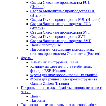
Сверла Сквозные производства FUL
(Италия)
Сверла Монолитные производства FUL
(Италия)
Сверла Глухие производства FUL (Италия)
Сверла Чашечные производства FUL
(Италия)
Сверла Сквозные производства SVT
Сверла Глухие производства SVT
Сверла Чашечные производства SVT
Цанги переходные
Патроны для сверлильно-присадочных
станков производства Станковита (Россия)
Фрезы
Алмазный инструмент FABA
Комплекты фрез для пр-ва мебельных
фасадов BSP (Италия)
Фрезы для кромкооблицовочных станков
Фрезы для ручного электро-инструмента
Gamma Zinken (Италия)
Патроны и цанги для обрабатывающих центров с
ЧПУ
Цанги
Патроны
Твердосплавные пластины для деревообработки