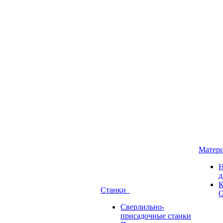
Матер
Н
д
К
Станки
G
Сверлильно-
присадочные станки