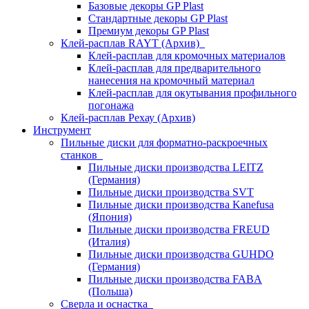
Базовые декоры GP Plast
Стандартные декоры GP Plast
Премиум декоры GP Plast
Клей-расплав RAYT (Архив)
Клей-расплав для кромочных материалов
Клей-расплав для предварительного
нанесения на кромочный материал
Клей-расплав для окутывания профильного
погонажа
Клей-расплав Рехау (Архив)
Инструмент
Пильные диски для форматно-раскроечных
станков
Пильные диски производства LEITZ
(Германия)
Пильные диски производства SVT
Пильные диски производства Kanefusa
(Япония)
Пильные диски производства FREUD
(Италия)
Пильные диски производства GUHDO
(Германия)
Пильные диски производства FABA
(Польша)
Сверла и оснастка