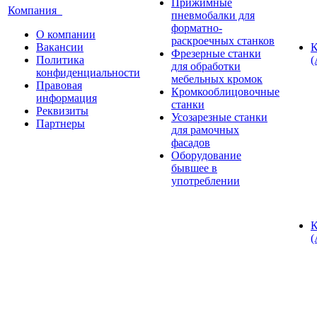
Прижимные
Компания
пневмобалки для
форматно-
О компании
раскроечных станков
Вакансии
К
Фрезерные станки
Политика
(
для обработки
конфиденциальности
мебельных кромок
Правовая
Кромкооблицовочные
информация
станки
Реквизиты
Усозарезные станки
Партнеры
для рамочных
фасадов
Оборудование
бывшее в
употреблении
К
(