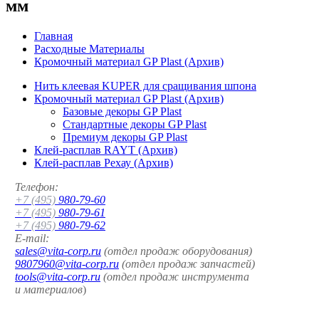
мм
Главная
Расходные Материалы
Кромочный материал GP Plast (Архив)
Нить клеевая KUPER для сращивания шпона
Кромочный материал GP Plast (Архив)
Базовые декоры GP Plast
Стандартные декоры GP Plast
Премиум декоры GP Plast
Клей-расплав RAYT (Архив)
Клей-расплав Рехау (Архив)
Телефон:
+7 (495)
980-79-60
+7 (495)
980-79-61
+7 (495)
980-79-62
E-mail:
sales@vita-corp.ru
(отдел продаж оборудования)
9807960@vita-corp.ru
(отдел продаж запчастей)
tools@vita-corp.ru
(отдел продаж инструмента
и
материалов
)