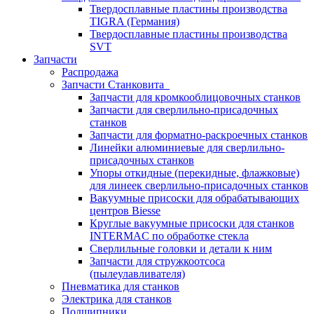
Твердосплавные пластины производства
TIGRA (Германия)
Твердосплавные пластины производства
SVT
Запчасти
Распродажа
Запчасти Станковита
Запчасти для кромкооблицовочных станков
Запчасти для сверлильно-присадочных
станков
Запчасти для форматно-раскроечных станков
Линейки алюминиевые для сверлильно-
присадочных станков
Упоры откидные (перекидные, флажковые)
для линеек сверлильно-присадочных станков
Вакуумные присоски для обрабатывающих
центров Biesse
Круглые вакуумные присоски для станков
INTERMAC по обработке стекла
Сверлильные головки и детали к ним
Запчасти для стружкоотсоса
(пылеулавливателя)
Пневматика для станков
Электрика для станков
Подшипники