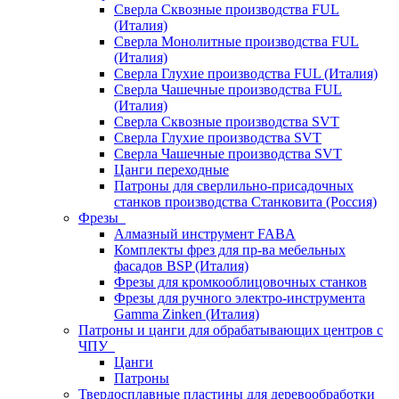
Сверла Сквозные производства FUL
(Италия)
Сверла Монолитные производства FUL
(Италия)
Сверла Глухие производства FUL (Италия)
Сверла Чашечные производства FUL
(Италия)
Сверла Сквозные производства SVT
Сверла Глухие производства SVT
Сверла Чашечные производства SVT
Цанги переходные
Патроны для сверлильно-присадочных
станков производства Станковита (Россия)
Фрезы
Алмазный инструмент FABA
Комплекты фрез для пр-ва мебельных
фасадов BSP (Италия)
Фрезы для кромкооблицовочных станков
Фрезы для ручного электро-инструмента
Gamma Zinken (Италия)
Патроны и цанги для обрабатывающих центров с
ЧПУ
Цанги
Патроны
Твердосплавные пластины для деревообработки