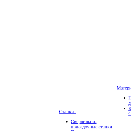
Матер
Н
д
К
Станки
G
Сверлильно-
присадочные станки