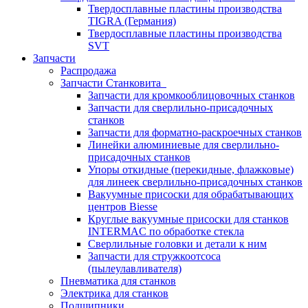
Твердосплавные пластины производства
TIGRA (Германия)
Твердосплавные пластины производства
SVT
Запчасти
Распродажа
Запчасти Станковита
Запчасти для кромкооблицовочных станков
Запчасти для сверлильно-присадочных
станков
Запчасти для форматно-раскроечных станков
Линейки алюминиевые для сверлильно-
присадочных станков
Упоры откидные (перекидные, флажковые)
для линеек сверлильно-присадочных станков
Вакуумные присоски для обрабатывающих
центров Biesse
Круглые вакуумные присоски для станков
INTERMAC по обработке стекла
Сверлильные головки и детали к ним
Запчасти для стружкоотсоса
(пылеулавливателя)
Пневматика для станков
Электрика для станков
Подшипники