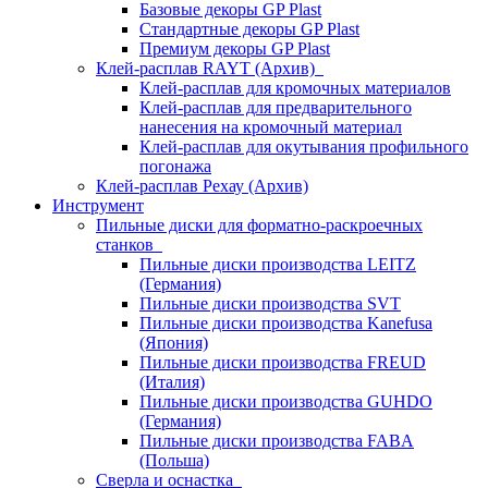
Базовые декоры GP Plast
Стандартные декоры GP Plast
Премиум декоры GP Plast
Клей-расплав RAYT (Архив)
Клей-расплав для кромочных материалов
Клей-расплав для предварительного
нанесения на кромочный материал
Клей-расплав для окутывания профильного
погонажа
Клей-расплав Рехау (Архив)
Инструмент
Пильные диски для форматно-раскроечных
станков
Пильные диски производства LEITZ
(Германия)
Пильные диски производства SVT
Пильные диски производства Kanefusa
(Япония)
Пильные диски производства FREUD
(Италия)
Пильные диски производства GUHDO
(Германия)
Пильные диски производства FABA
(Польша)
Сверла и оснастка