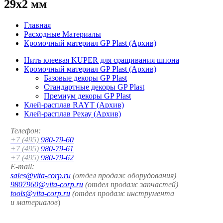
29x2 мм
Главная
Расходные Материалы
Кромочный материал GP Plast (Архив)
Нить клеевая KUPER для сращивания шпона
Кромочный материал GP Plast (Архив)
Базовые декоры GP Plast
Стандартные декоры GP Plast
Премиум декоры GP Plast
Клей-расплав RAYT (Архив)
Клей-расплав Рехау (Архив)
Телефон:
+7 (495)
980-79-60
+7 (495)
980-79-61
+7 (495)
980-79-62
E-mail:
sales@vita-corp.ru
(отдел продаж оборудования)
9807960@vita-corp.ru
(отдел продаж запчастей)
tools@vita-corp.ru
(отдел продаж инструмента
и
материалов
)