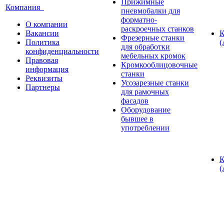
Прижимные
Компания
пневмобалки для
форматно-
О компании
раскроечных станков
Вакансии
К
Фрезерные станки
Политика
(
для обработки
конфиденциальности
мебельных кромок
Правовая
Кромкооблицовочные
информация
станки
Реквизиты
Усозарезные станки
Партнеры
для рамочных
фасадов
Оборудование
бывшее в
употреблении
К
(