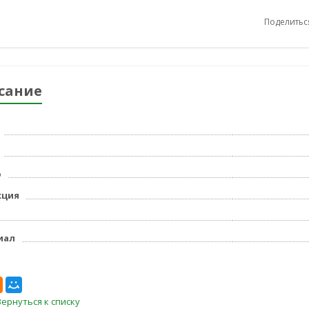
Поделитьс
сание
р
кция
иал
Вернуться к списку