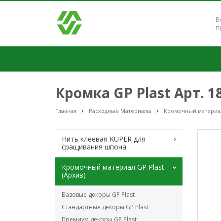
В
п
Кромка GP Plast Арт. 
Главная
Расходные Материалы
Кромочный материал 
Нить клеевая KUPER для
сращивания шпона
Кромочный материал GP Plast
(Архив)
Базовые декоры GP Plast
Стандартные декоры GP Plast
Премиум декоры GP Plast