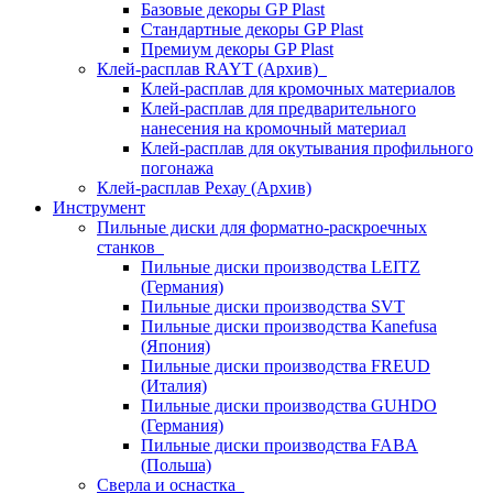
Базовые декоры GP Plast
Стандартные декоры GP Plast
Премиум декоры GP Plast
Клей-расплав RAYT (Архив)
Клей-расплав для кромочных материалов
Клей-расплав для предварительного
нанесения на кромочный материал
Клей-расплав для окутывания профильного
погонажа
Клей-расплав Рехау (Архив)
Инструмент
Пильные диски для форматно-раскроечных
станков
Пильные диски производства LEITZ
(Германия)
Пильные диски производства SVT
Пильные диски производства Kanefusa
(Япония)
Пильные диски производства FREUD
(Италия)
Пильные диски производства GUHDO
(Германия)
Пильные диски производства FABA
(Польша)
Сверла и оснастка