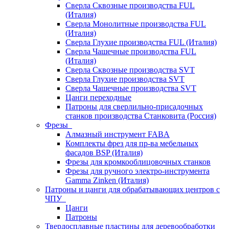
Сверла Сквозные производства FUL
(Италия)
Сверла Монолитные производства FUL
(Италия)
Сверла Глухие производства FUL (Италия)
Сверла Чашечные производства FUL
(Италия)
Сверла Сквозные производства SVT
Сверла Глухие производства SVT
Сверла Чашечные производства SVT
Цанги переходные
Патроны для сверлильно-присадочных
станков производства Станковита (Россия)
Фрезы
Алмазный инструмент FABA
Комплекты фрез для пр-ва мебельных
фасадов BSP (Италия)
Фрезы для кромкооблицовочных станков
Фрезы для ручного электро-инструмента
Gamma Zinken (Италия)
Патроны и цанги для обрабатывающих центров с
ЧПУ
Цанги
Патроны
Твердосплавные пластины для деревообработки