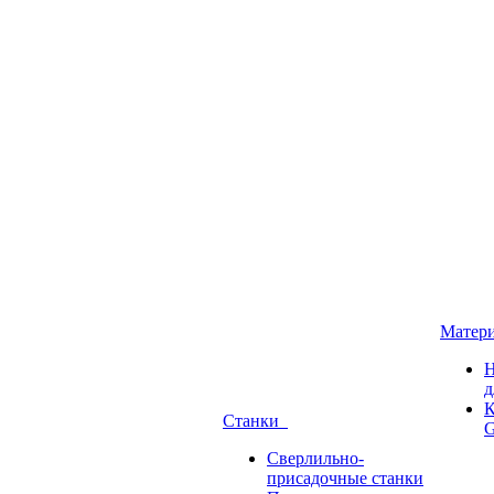
Матер
Н
д
К
Станки
G
Сверлильно-
присадочные станки