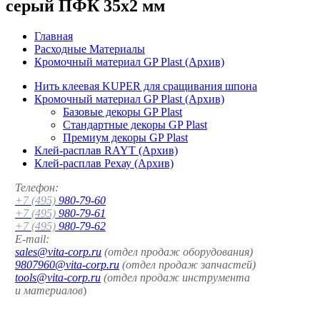
серый ПФК 35x2 мм
Главная
Расходные Материалы
Кромочный материал GP Plast (Архив)
Нить клеевая KUPER для сращивания шпона
Кромочный материал GP Plast (Архив)
Базовые декоры GP Plast
Стандартные декоры GP Plast
Премиум декоры GP Plast
Клей-расплав RAYT (Архив)
Клей-расплав Рехау (Архив)
Телефон:
+7 (495)
980-79-60
+7 (495)
980-79-61
+7 (495)
980-79-62
E-mail:
sales@vita-corp.ru
(отдел продаж оборудования)
9807960@vita-corp.ru
(отдел продаж запчастей)
tools@vita-corp.ru
(отдел продаж инструмента
и
материалов
)