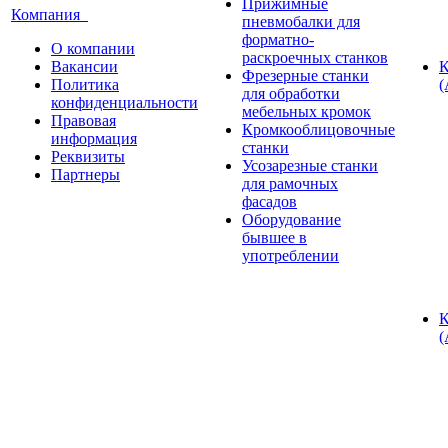
Прижимные
Компания
пневмобалки для
форматно-
О компании
раскроечных станков
Вакансии
К
Фрезерные станки
Политика
(
для обработки
конфиденциальности
мебельных кромок
Правовая
Кромкооблицовочные
информация
станки
Реквизиты
Усозарезные станки
Партнеры
для рамочных
фасадов
Оборудование
бывшее в
употреблении
К
(