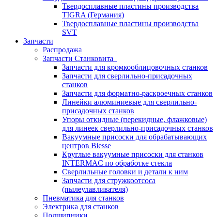
Твердосплавные пластины производства
TIGRA (Германия)
Твердосплавные пластины производства
SVT
Запчасти
Распродажа
Запчасти Станковита
Запчасти для кромкооблицовочных станков
Запчасти для сверлильно-присадочных
станков
Запчасти для форматно-раскроечных станков
Линейки алюминиевые для сверлильно-
присадочных станков
Упоры откидные (перекидные, флажковые)
для линеек сверлильно-присадочных станков
Вакуумные присоски для обрабатывающих
центров Biesse
Круглые вакуумные присоски для станков
INTERMAC по обработке стекла
Сверлильные головки и детали к ним
Запчасти для стружкоотсоса
(пылеулавливателя)
Пневматика для станков
Электрика для станков
Подшипники