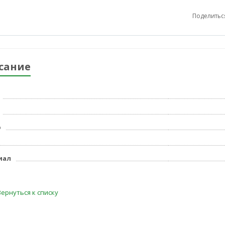
Поделитьс
сание
р
иал
Вернуться к списку