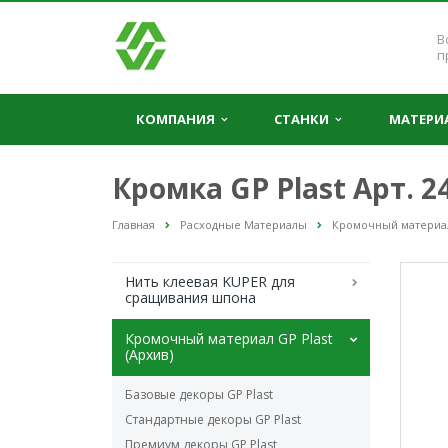
В
п
КОМПАНИЯ
СТАНКИ
МАТЕР
Кромка GP Plast Арт. 
Главная
Расходные Материалы
Кромочный материал 
Нить клеевая KUPER для
сращивания шпона
Кромочный материал GP Plast
(Архив)
Базовые декоры GP Plast
Стандартные декоры GP Plast
Премиум декоры GP Plast