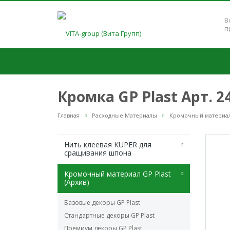
В
п
Кромка GP Plast Арт. 2
Главная
Расходные Материалы
Кромочный материал 
Нить клеевая KUPER для
сращивания шпона
Кромочный материал GP Plast
(Архив)
Базовые декоры GP Plast
Стандартные декоры GP Plast
Премиум декоры GP Plast