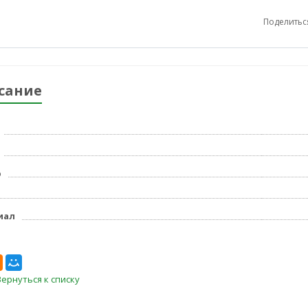
Поделитьс
сание
р
иал
Вернуться к списку