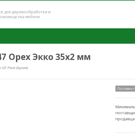
сё для деревообработки и
роизводства мебели
47 Орех Экко 35x2 мм
GP Plast (Архив)
Поставки
Минимальн
поставщик
продавца