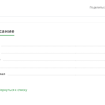
Поделитьс
сание
р
иал
Вернуться к списку