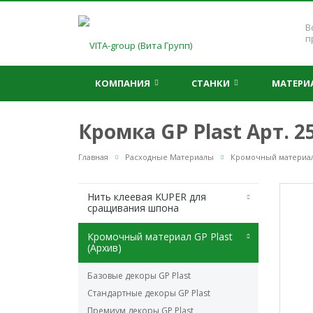
В
п
КОМПАНИЯ
СТАНКИ
МАТЕР
Кромка GP Plast Арт. 
Главная
Расходные Материалы
Кромочный материал 
Нить клеевая KUPER для
сращивания шпона
Кромочный материал GP Plast
(Архив)
Базовые декоры GP Plast
Стандартные декоры GP Plast
Премиум декоры GP Plast