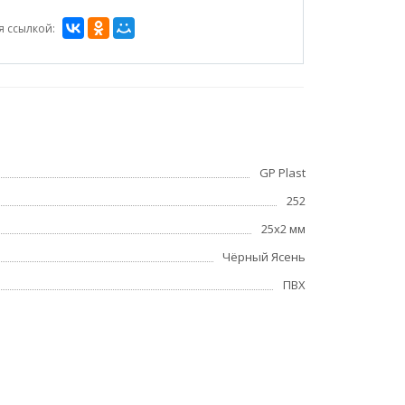
я ссылкой:
GP Plast
252
25x2 мм
Чёрный Ясень
ПВХ