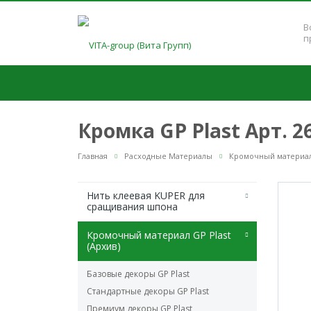
В
п
Кромка GP Plast Арт. 
Главная
Расходные Материалы
Кромочный материал 
Нить клеевая KUPER для
сращивания шпона
Кромочный материал GP Plast
(Архив)
Базовые декоры GP Plast
Стандартные декоры GP Plast
Премиум декоры GP Plast