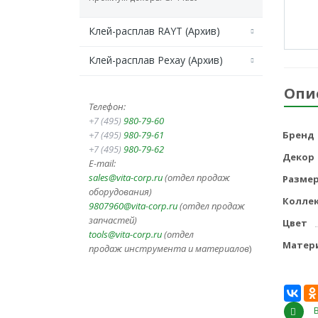
Клей-расплав RAYT (Архив)
Клей-расплав Рехау (Архив)
Опи
Телефон:
+7 (495)
980-79-60
+7 (495)
980-79-61
Бренд
+7 (495)
980-79-62
Декор
E-mail:
sales@vita-corp.ru
(отдел продаж
Разме
оборудования)
Колле
9807960@vita-corp.ru
(отдел продаж
запчастей)
Цвет
tools@vita-corp.ru
(отдел
Матер
продаж инструмента и
материалов
)