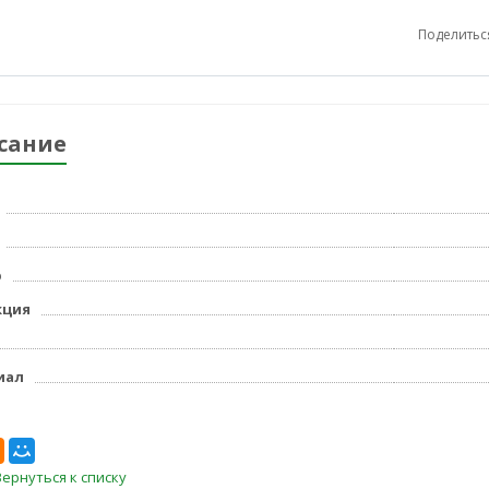
Поделитьс
сание
р
кция
иал
Вернуться к списку