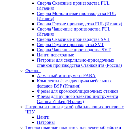
Сверла Сквозные производства FUL
(Италия)
Сверла Монолитные производства FUL
(Италия)
Сверла Глухие производства FUL (Италия)
Сверла Чашечные производства FUL
(Италия)
Сверла Сквозные производства SVT
Сверла Глухие производства SVT
Сверла Чашечные производства SVT
Цанги переходные
Патроны для сверлильно-присадочных
станков производства Станковита (Россия)
Фрезы
Алмазный инструмент FABA
Комплекты фрез для пр-ва мебельных
фасадов BSP (Италия)
Фрезы для кромкооблицовочных станков
Фрезы для ручного электро-инструмента
Gamma Zinken (Италия)
Патроны и цанги для обрабатывающих центров с
ЧПУ
Цанги
Патроны
Твердосплавные пластины для деревообработки