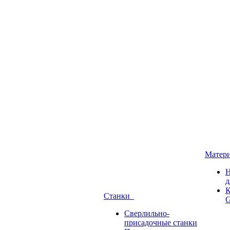
Матер
Н
д
К
Станки
G
Сверлильно-
присадочные станки