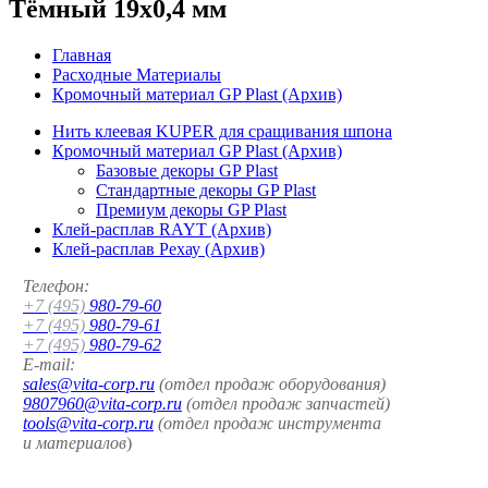
Тёмный 19x0,4 мм
Главная
Расходные Материалы
Кромочный материал GP Plast (Архив)
Нить клеевая KUPER для сращивания шпона
Кромочный материал GP Plast (Архив)
Базовые декоры GP Plast
Стандартные декоры GP Plast
Премиум декоры GP Plast
Клей-расплав RAYT (Архив)
Клей-расплав Рехау (Архив)
Телефон:
+7 (495)
980-79-60
+7 (495)
980-79-61
+7 (495)
980-79-62
E-mail:
sales@vita-corp.ru
(отдел продаж оборудования)
9807960@vita-corp.ru
(отдел продаж запчастей)
tools@vita-corp.ru
(отдел продаж инструмента
и
материалов
)