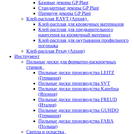
Базовые декоры GP Plast
Стандартные декоры GP Plast
Премиум декоры GP Plast
Клей-расплав RAYT (Архив)
Клей-расплав для кромочных материалов
Клей-расплав для предварительного
нанесения на кромочный материал
Клей-расплав для окутывания профильного
погонажа
Клей-расплав Рехау (Архив)
Инструмент
Пильные диски для форматно-раскроечных
станков
Пильные диски производства LEITZ
(Германия)
Пильные диски производства SVT
Пильные диски производства Kanefusa
(Япония)
Пильные диски производства FREUD
(Италия)
Пильные диски производства GUHDO
(Германия)
Пильные диски производства FABA
(Польша)
Сверла и оснастка