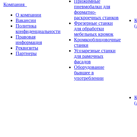
Прижимные
Компания
пневмобалки для
форматно-
О компании
раскроечных станков
Вакансии
К
Фрезерные станки
Политика
(
для обработки
конфиденциальности
мебельных кромок
Правовая
Кромкооблицовочные
информация
станки
Реквизиты
Усозарезные станки
Партнеры
для рамочных
фасадов
Оборудование
бывшее в
употреблении
К
(