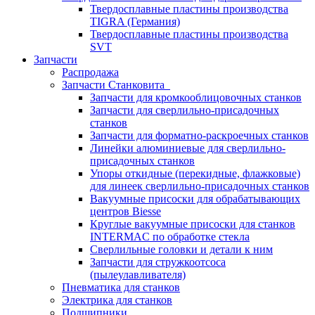
Твердосплавные пластины производства
TIGRA (Германия)
Твердосплавные пластины производства
SVT
Запчасти
Распродажа
Запчасти Станковита
Запчасти для кромкооблицовочных станков
Запчасти для сверлильно-присадочных
станков
Запчасти для форматно-раскроечных станков
Линейки алюминиевые для сверлильно-
присадочных станков
Упоры откидные (перекидные, флажковые)
для линеек сверлильно-присадочных станков
Вакуумные присоски для обрабатывающих
центров Biesse
Круглые вакуумные присоски для станков
INTERMAC по обработке стекла
Сверлильные головки и детали к ним
Запчасти для стружкоотсоса
(пылеулавливателя)
Пневматика для станков
Электрика для станков
Подшипники