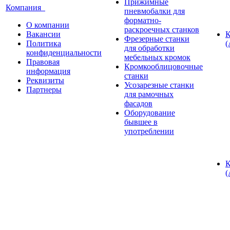
Прижимные
Компания
пневмобалки для
форматно-
О компании
раскроечных станков
Вакансии
К
Фрезерные станки
Политика
(
для обработки
конфиденциальности
мебельных кромок
Правовая
Кромкооблицовочные
информация
станки
Реквизиты
Усозарезные станки
Партнеры
для рамочных
фасадов
Оборудование
бывшее в
употреблении
К
(