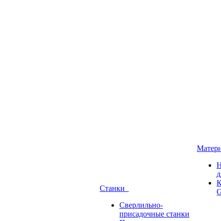
Матер
Н
д
К
Станки
G
Сверлильно-
присадочные станки