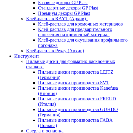
Базовые декоры GP Plast
Стандартные декоры GP Plast
Премиум декоры GP Plast
Клей-расплав RAYT (Архив)
Клей-расплав для кромочных материалов
Клей-расплав для предварительного
нанесения на кромочный материал
Клей-расплав для окутывания профильного
погонажа
Клей-расплав Рехау (Архив)
Инструмент
Пильные диски для форматно-раскроечных
станков
Пильные диски производства LEITZ
(Германия)
Пильные диски производства SVT
Пильные диски производства Kanefusa
(Япония)
Пильные диски производства FREUD
(Италия)
Пильные диски производства GUHDO
(Германия)
Пильные диски производства FABA
(Польша)
Сверла и оснастка