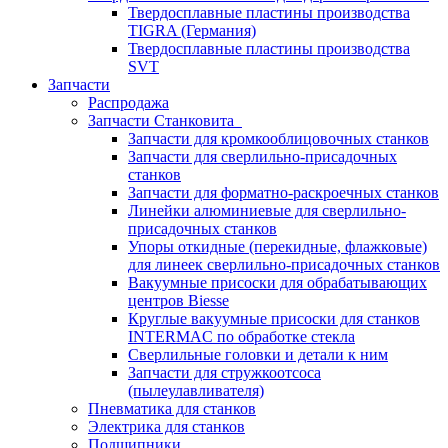
Твердосплавные пластины производства
TIGRA (Германия)
Твердосплавные пластины производства
SVT
Запчасти
Распродажа
Запчасти Станковита
Запчасти для кромкооблицовочных станков
Запчасти для сверлильно-присадочных
станков
Запчасти для форматно-раскроечных станков
Линейки алюминиевые для сверлильно-
присадочных станков
Упоры откидные (перекидные, флажковые)
для линеек сверлильно-присадочных станков
Вакуумные присоски для обрабатывающих
центров Biesse
Круглые вакуумные присоски для станков
INTERMAC по обработке стекла
Сверлильные головки и детали к ним
Запчасти для стружкоотсоса
(пылеулавливателя)
Пневматика для станков
Электрика для станков
Подшипники