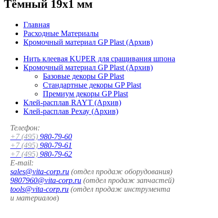
Тёмный 19x1 мм
Главная
Расходные Материалы
Кромочный материал GP Plast (Архив)
Нить клеевая KUPER для сращивания шпона
Кромочный материал GP Plast (Архив)
Базовые декоры GP Plast
Стандартные декоры GP Plast
Премиум декоры GP Plast
Клей-расплав RAYT (Архив)
Клей-расплав Рехау (Архив)
Телефон:
+7 (495)
980-79-60
+7 (495)
980-79-61
+7 (495)
980-79-62
E-mail:
sales@vita-corp.ru
(отдел продаж оборудования)
9807960@vita-corp.ru
(отдел продаж запчастей)
tools@vita-corp.ru
(отдел продаж инструмента
и
материалов
)