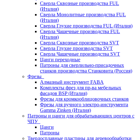
Сверла Сквозные производства FUL
(Италия)
Сверла Монолитные производства FUL
(Италия)
Сверла Глухие производства FUL (Италия)
Сверла Чашечные производства FUL
(Италия)
Сверла Сквозные производства SVT
Сверла Глухие производства SVT
Сверла Чашечные производства SVT
Цанги переходные
Патроны для сверлильно-присадочных
станков производства Станковита (Россия)
Фрезы
Алмазный инструмент FABA
Комплекты фрез для пр-ва мебельных
фасадов BSP (Италия)
Фрезы для кромкооблицовочных станков
Фрезы для ручного электро-инструмента
Gamma Zinken (Италия)
Патроны и цанги для обрабатывающих центров с
ЧПУ
Цанги
Патроны
Твердосплавные пластины для деревообработки