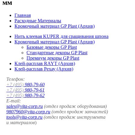
мм
Главная
Расходные Материалы
Кромочный материал GP Plast (Архив)
Нить клеевая KUPER для сращивания шпона
Кромочный материал GP Plast (Архив)
Базовые декоры GP Plast
Стандартные декоры GP Plast
Премиум декоры GP Plast
Клей-расплав RAYT (Архив)
Клей-расплав Рехау (Архив)
Телефон:
+7 (495)
980-79-60
+7 (495)
980-79-61
+7 (495)
980-79-62
E-mail:
sales@vita-corp.ru
(отдел продаж оборудования)
9807960@vita-corp.ru
(отдел продаж запчастей)
tools@vita-corp.ru
(отдел продаж инструмента
и
материалов
)