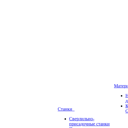
Матер
Н
д
К
Станки
G
Сверлильно-
присадочные станки