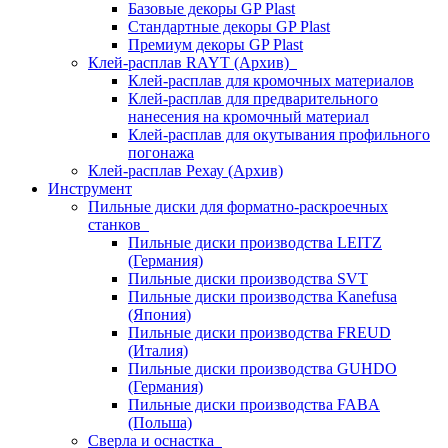
Базовые декоры GP Plast
Стандартные декоры GP Plast
Премиум декоры GP Plast
Клей-расплав RAYT (Архив)
Клей-расплав для кромочных материалов
Клей-расплав для предварительного
нанесения на кромочный материал
Клей-расплав для окутывания профильного
погонажа
Клей-расплав Рехау (Архив)
Инструмент
Пильные диски для форматно-раскроечных
станков
Пильные диски производства LEITZ
(Германия)
Пильные диски производства SVT
Пильные диски производства Kanefusa
(Япония)
Пильные диски производства FREUD
(Италия)
Пильные диски производства GUHDO
(Германия)
Пильные диски производства FABA
(Польша)
Сверла и оснастка