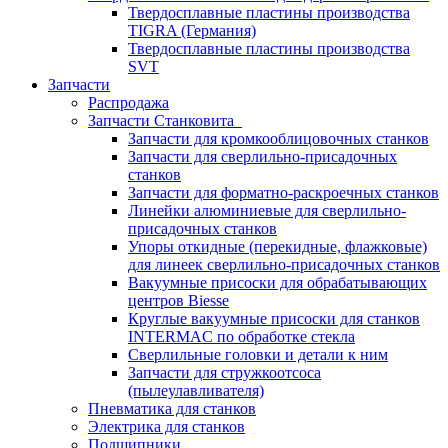
Твердосплавные пластины производства
TIGRA (Германия)
Твердосплавные пластины производства
SVT
Запчасти
Распродажа
Запчасти Станковита
Запчасти для кромкооблицовочных станков
Запчасти для сверлильно-присадочных
станков
Запчасти для форматно-раскроечных станков
Линейки алюминиевые для сверлильно-
присадочных станков
Упоры откидные (перекидные, флажковые)
для линеек сверлильно-присадочных станков
Вакуумные присоски для обрабатывающих
центров Biesse
Круглые вакуумные присоски для станков
INTERMAC по обработке стекла
Сверлильные головки и детали к ним
Запчасти для стружкоотсоса
(пылеулавливателя)
Пневматика для станков
Электрика для станков
Подшипники