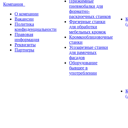
Прижимные
Компания
пневмобалки для
форматно-
О компании
раскроечных станков
Вакансии
К
Фрезерные станки
Политика
(
для обработки
конфиденциальности
мебельных кромок
Правовая
Кромкооблицовочные
информация
станки
Реквизиты
Усозарезные станки
Партнеры
для рамочных
фасадов
Оборудование
бывшее в
употреблении
К
(