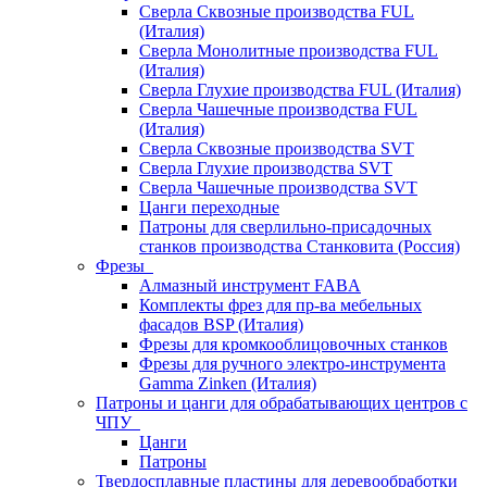
Сверла Сквозные производства FUL
(Италия)
Сверла Монолитные производства FUL
(Италия)
Сверла Глухие производства FUL (Италия)
Сверла Чашечные производства FUL
(Италия)
Сверла Сквозные производства SVT
Сверла Глухие производства SVT
Сверла Чашечные производства SVT
Цанги переходные
Патроны для сверлильно-присадочных
станков производства Станковита (Россия)
Фрезы
Алмазный инструмент FABA
Комплекты фрез для пр-ва мебельных
фасадов BSP (Италия)
Фрезы для кромкооблицовочных станков
Фрезы для ручного электро-инструмента
Gamma Zinken (Италия)
Патроны и цанги для обрабатывающих центров с
ЧПУ
Цанги
Патроны
Твердосплавные пластины для деревообработки