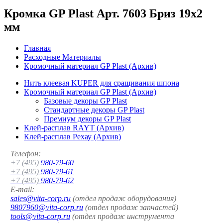
Кромка GP Plast Арт. 7603 Бриз 19x2
мм
Главная
Расходные Материалы
Кромочный материал GP Plast (Архив)
Нить клеевая KUPER для сращивания шпона
Кромочный материал GP Plast (Архив)
Базовые декоры GP Plast
Стандартные декоры GP Plast
Премиум декоры GP Plast
Клей-расплав RAYT (Архив)
Клей-расплав Рехау (Архив)
Телефон:
+7 (495)
980-79-60
+7 (495)
980-79-61
+7 (495)
980-79-62
E-mail:
sales@vita-corp.ru
(отдел продаж оборудования)
9807960@vita-corp.ru
(отдел продаж запчастей)
tools@vita-corp.ru
(отдел продаж инструмента