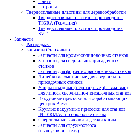
Цанги
Патроны
Твердосплавные пластины для деревообработки
Твердосплавные пластины производства
TIGRA (Германия)
Твердосплавные пластины производства
SVT
Запчасти
Распродажа
Запчасти Станковита
Запчасти для кромкооблицовочных станков
Запчасти для сверлильно-присадочных
станков
Запчасти для форматно-раскроечных станков
Линейки алюминиевые для сверлильно-
присадочных станков
Упоры откидные (перекидные, флажковые)
для линеек сверлильно-присадочных станков
Вакуумные присоски для обрабатывающих
центров Biesse
Круглые вакуумные присоски для станков
INTERMAC по обработке стекла
Сверлильные головки и детали к ним
Запчасти для стружкоотсоса
(пылеулавливателя)