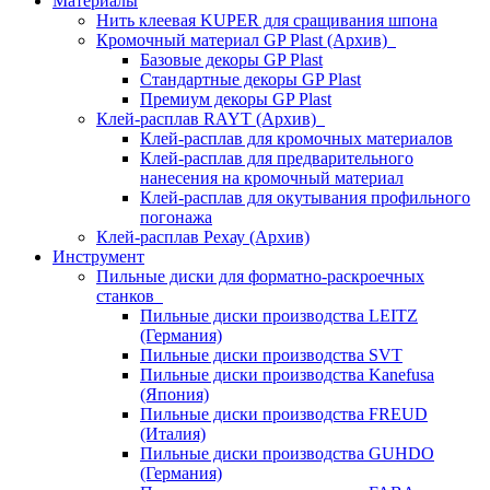
Материалы
Нить клеевая KUPER для сращивания шпона
Кромочный материал GP Plast (Архив)
Базовые декоры GP Plast
Стандартные декоры GP Plast
Премиум декоры GP Plast
Клей-расплав RAYT (Архив)
Клей-расплав для кромочных материалов
Клей-расплав для предварительного
нанесения на кромочный материал
Клей-расплав для окутывания профильного
погонажа
Клей-расплав Рехау (Архив)
Инструмент
Пильные диски для форматно-раскроечных
станков
Пильные диски производства LEITZ
(Германия)
Пильные диски производства SVT
Пильные диски производства Kanefusa
(Япония)
Пильные диски производства FREUD
(Италия)
Пильные диски производства GUHDO
(Германия)