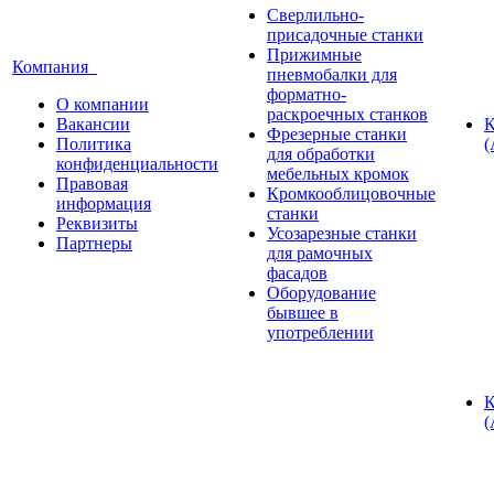
Сверлильно-
присадочные станки
Прижимные
Компания
пневмобалки для
форматно-
О компании
раскроечных станков
Вакансии
К
Фрезерные станки
Политика
(
для обработки
конфиденциальности
мебельных кромок
Правовая
Кромкооблицовочные
информация
станки
Реквизиты
Усозарезные станки
Партнеры
для рамочных
фасадов
Оборудование
бывшее в
употреблении
К
(