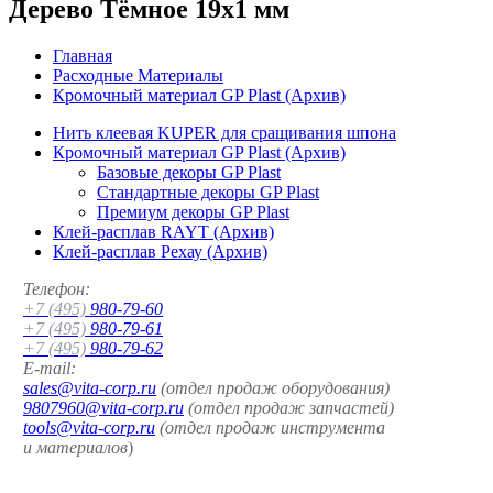
Дерево Тёмное 19x1 мм
Главная
Расходные Материалы
Кромочный материал GP Plast (Архив)
Нить клеевая KUPER для сращивания шпона
Кромочный материал GP Plast (Архив)
Базовые декоры GP Plast
Стандартные декоры GP Plast
Премиум декоры GP Plast
Клей-расплав RAYT (Архив)
Клей-расплав Рехау (Архив)
Телефон:
+7 (495)
980-79-60
+7 (495)
980-79-61
+7 (495)
980-79-62
E-mail:
sales@vita-corp.ru
(отдел продаж оборудования)
9807960@vita-corp.ru
(отдел продаж запчастей)
tools@vita-corp.ru
(отдел продаж инструмента
и
материалов
)