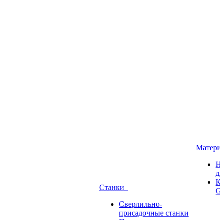
Матер
Н
д
К
Станки
G
Сверлильно-
присадочные станки