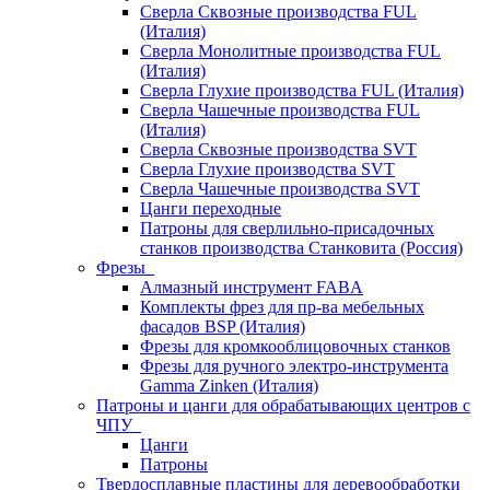
Сверла Сквозные производства FUL
(Италия)
Сверла Монолитные производства FUL
(Италия)
Сверла Глухие производства FUL (Италия)
Сверла Чашечные производства FUL
(Италия)
Сверла Сквозные производства SVT
Сверла Глухие производства SVT
Сверла Чашечные производства SVT
Цанги переходные
Патроны для сверлильно-присадочных
станков производства Станковита (Россия)
Фрезы
Алмазный инструмент FABA
Комплекты фрез для пр-ва мебельных
фасадов BSP (Италия)
Фрезы для кромкооблицовочных станков
Фрезы для ручного электро-инструмента
Gamma Zinken (Италия)
Патроны и цанги для обрабатывающих центров с
ЧПУ
Цанги
Патроны
Твердосплавные пластины для деревообработки