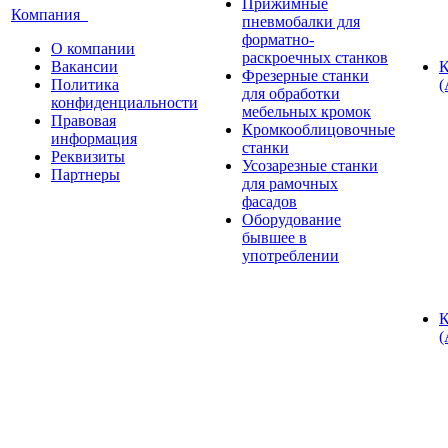
Прижимные
Компания
пневмобалки для
форматно-
О компании
раскроечных станков
Вакансии
К
Фрезерные станки
Политика
(
для обработки
конфиденциальности
мебельных кромок
Правовая
Кромкооблицовочные
информация
станки
Реквизиты
Усозарезные станки
Партнеры
для рамочных
фасадов
Оборудование
бывшее в
употреблении
К
(