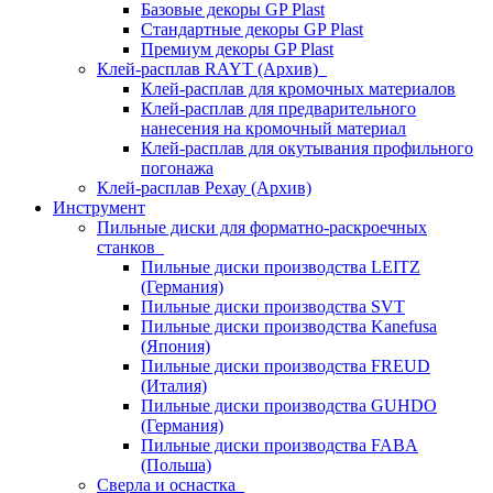
Базовые декоры GP Plast
Стандартные декоры GP Plast
Премиум декоры GP Plast
Клей-расплав RAYT (Архив)
Клей-расплав для кромочных материалов
Клей-расплав для предварительного
нанесения на кромочный материал
Клей-расплав для окутывания профильного
погонажа
Клей-расплав Рехау (Архив)
Инструмент
Пильные диски для форматно-раскроечных
станков
Пильные диски производства LEITZ
(Германия)
Пильные диски производства SVT
Пильные диски производства Kanefusa
(Япония)
Пильные диски производства FREUD
(Италия)
Пильные диски производства GUHDO
(Германия)
Пильные диски производства FABA
(Польша)
Сверла и оснастка