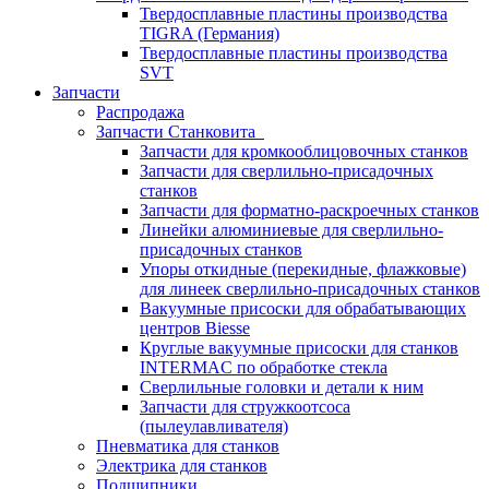
Твердосплавные пластины производства
TIGRA (Германия)
Твердосплавные пластины производства
SVT
Запчасти
Распродажа
Запчасти Станковита
Запчасти для кромкооблицовочных станков
Запчасти для сверлильно-присадочных
станков
Запчасти для форматно-раскроечных станков
Линейки алюминиевые для сверлильно-
присадочных станков
Упоры откидные (перекидные, флажковые)
для линеек сверлильно-присадочных станков
Вакуумные присоски для обрабатывающих
центров Biesse
Круглые вакуумные присоски для станков
INTERMAC по обработке стекла
Сверлильные головки и детали к ним
Запчасти для стружкоотсоса
(пылеулавливателя)
Пневматика для станков
Электрика для станков
Подшипники