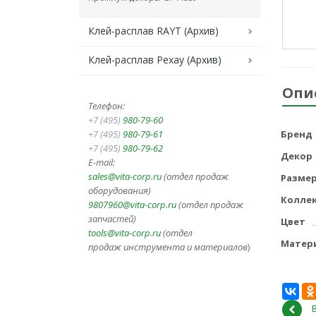
Клей-расплав RAYT (Архив)
Клей-расплав Рехау (Архив)
Опи
Телефон:
+7 (495)
980-79-60
+7 (495)
980-79-61
Бренд
+7 (495)
980-79-62
Декор
E-mail:
sales@vita-corp.ru
(отдел продаж
Разме
оборудования)
Колле
9807960@vita-corp.ru
(отдел продаж
запчастей)
Цвет
tools@vita-corp.ru
(отдел
Матер
продаж инструмента и
материалов
)