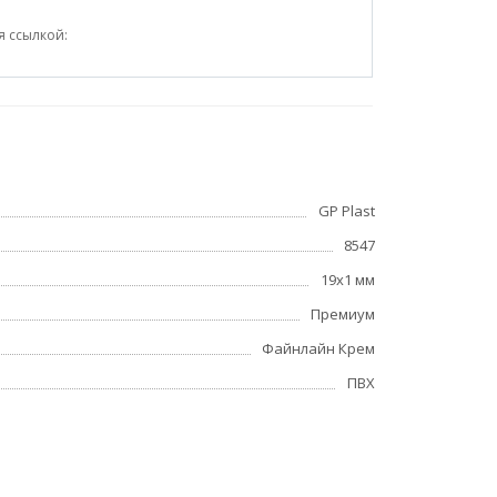
я ссылкой:
GP Plast
8547
19x1 мм
Премиум
Файнлайн Крем
ПВХ