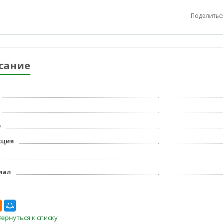
Поделитьс
сание
р
кция
иал
Вернуться к списку