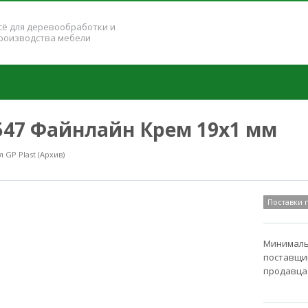
сё для деревообработки и
роизводства мебели
8547 Файнлайн Крем 19x1 мм
GP Plast (Архив)
Поставки
Минимальн
поставщик
продавца