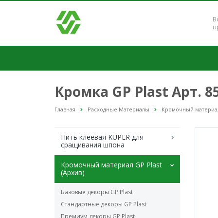
В
п
Кромка GP Plast Арт. 
Главная
Расходные Материалы
Кромочный материал 
Нить клеевая KUPER для
сращивания шпона
Кромочный материал GP Plast
(Архив)
Базовые декоры GP Plast
Стандартные декоры GP Plast
Премиум декоры GP Plast